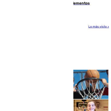
se detectan alimentos que contienen elementos
peligrosos
Lo más visto >
Más noticias
Ver más >