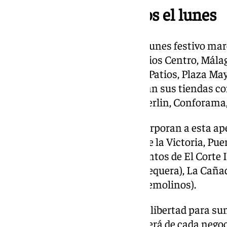
Apertura de comercios el lunes
La apertura autorizada para el lunes festivo marc
semana largo. En la capital, Larios Centro, Málag
Estación María Zambrano, Los Patios, Plaza Ma
Outlet y Málaga Nostrum abrirán sus tiendas co
Inglés, Ikea, Carrefour, Leroy Merlin, Conforama
En la provincia también se incorporan a esta ape
Miramar (Fuengirola), Rincón de la Victoria, Pu
Benalmádena, los establecimientos de El Corte I
Trocha (Coín), La Verónica (Antequera), La Cañad
Málaga) y CostasolCentro (Torremolinos).
El pequeño comercio mantiene libertad para sum
lunes, una decisión que dependerá de cada negoci