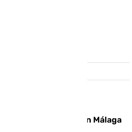
Andalucía
¿Qué tiendas abren en Málaga
este lunes festivo?