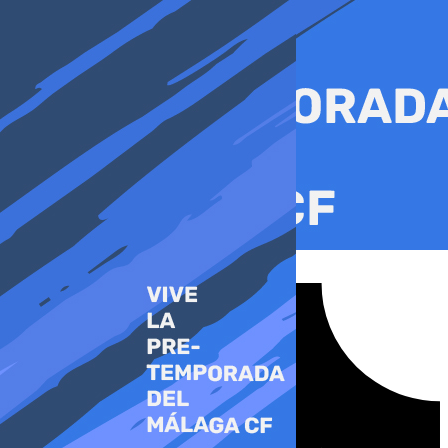
Ir
al
contenido
Tiktok