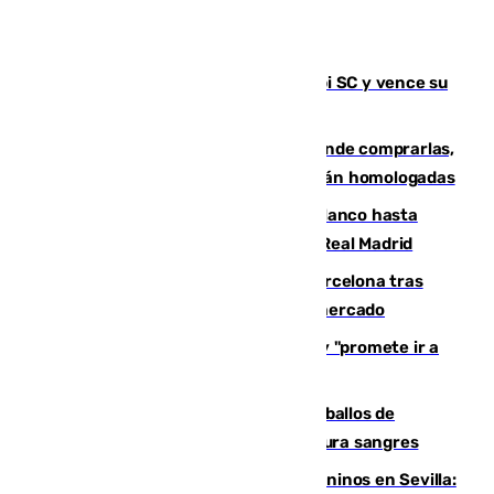
El Málaga es muy superior al Al-Arabi SC y vence su
primer encuentro de pretemporada
Gafas para el eclipse solar 2026: dónde comprarlas,
dónde conseguirlas y cómo saber si están homologadas
Vinícius Júnior seguirá vestido de blanco hasta
2032 tras cerrar su renovación con el Real Madrid
Rodrigo negocia su fichaje por el Barcelona tras
romper con el Madrid y revoluciona el mercado
El Rey traslada a Vivas su respaldo y "promete ir a
Ceuta" después de la crisis migratoria
El primer ciclo de las carreras de caballos de
Sanlúcar arranca este sábado con 27 pura sangres
Continúan los cierres de parques caninos en Sevilla: