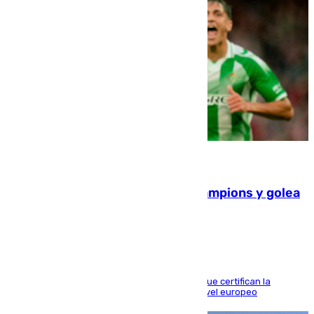
06.08.2026
El Betis supera el examen de Champions y golea
al Arsenal en Dublín (1-3)
Riquelme, Deossa y Fornals firman los tantos que certifican la
superioridad bética ante un rival de máximo nivel europeo