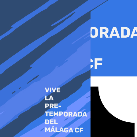
Ir
al
contenido
Tiktok