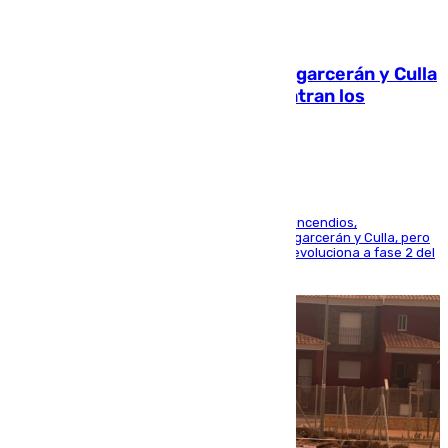
08.08.2026
Incendios de Castellón: Sierra Engarcerán y Culla
evolucionan positivamente y centran los
esfuerzos en Tírig
La UME se suma al operativo de control de los incendios,
progresando adecuadamente los de Sierra Engarcerán y Culla, pero
centrando todo el empeño en el de Culla, que evoluciona a fase 2 del
PEIF