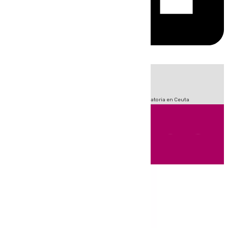
HOY
|
Sucesos
Fútbol
LaLiga
Primera División
Crisis Migratoria en Ceuta
Andalucía