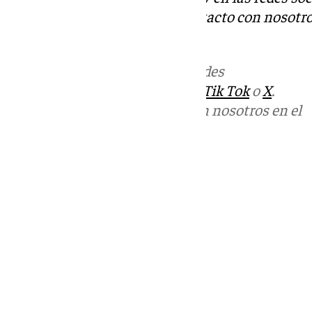
Tok
o
X
. Puedes ponerte en contacto con nosotro
informativos@101tv.es
Más noticias de
101TV
en las redes
sociales:
Instagram
,
Facebook
,
Tik Tok
o
X
.
Puedes ponerte en contacto con nosotros en el
correo
informativos@101tv.es
Tags:
Últimas noticias