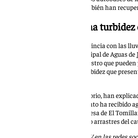
por este tramo (L-21 y L-23) también han recuper
Emasa advierte de una turbidez 
Siguen los problemas en la provincia con las llu
comunicado la Empresa Municipal de Aguas de
posibles afectaciones al suministro que pueden
consecuencia de una mayor turbidez que presenta
precipitaciones.
De esta forma, desde el Consistorio, han explic
canal principal de abastecimiento ha recibido a
arroyo y ha precisado que «la presa de El Tomill
alternativa, también ha recibido arrastres del ca
Descubre más noticias de 101TV en las redes soc