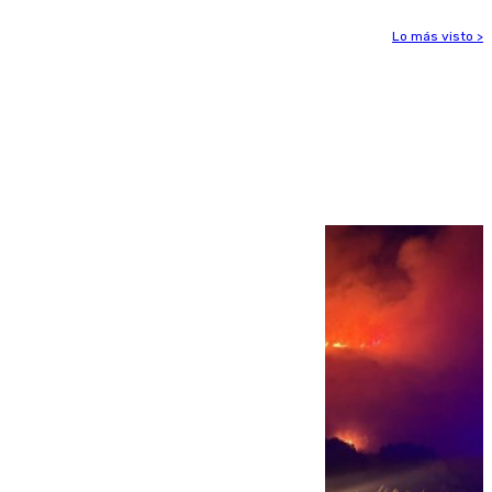
Lo más visto >
Más noticias
Ver más >