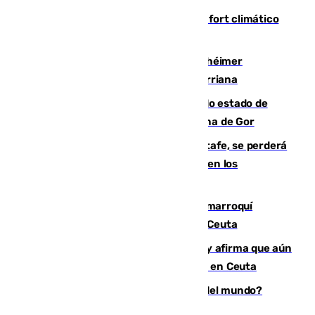
Málaga contabiliza 148 zonas de confort climático
para enfrentar las altas temperaturas
Hallan sin vida al granadino con Alzhéimer
desaparecido hace una semana en Churriana
Encuentran un cadáver en avanzado estado de
descomposición en la localidad granadina de Gor
Christantus Uche, delantero del Getafe, se perderá
toda la temporada por varias fracturas en los
ligamentos de su rodilla derecha
Expulsado de España un ciudadano marroquí
condenado por allanar una vivienda en Ceuta
Vivas niega la versión del Gobierno y afirma que aún
quedan entre 8.000 y 11.000 migrantes en Ceuta
¿Es Tadej Pogacar el mejor ciclista del mundo?