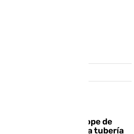
Andalucía
Reabren la avenida Lope de
Vega tras arreglar una tubería