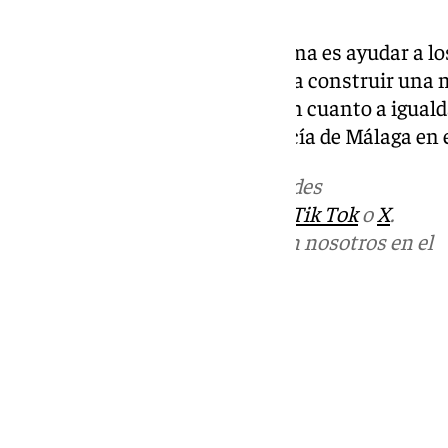
deontológicos.
Otro de los pilares de su programa es ayudar a l
habilidades de comunicación y a construir una m
Abogacía debe ser un ejemplo en cuanto a igual
trabajar para ayudar a la abogacía de Málaga en 
Más noticias de
101TV
en las redes
sociales:
Instagram
,
Facebook
,
Tik Tok
o
X
.
Puedes ponerte en contacto con nosotros en el
correo
informativos@101tv.es
Tags:
Últimas noticias