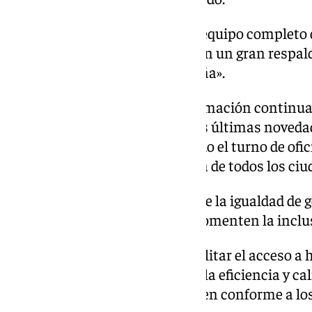
Apalategui se presenta con un equipo completo
Junta de Gobierno, «y cuenta con un gran respa
conforma la abogacía malagueña».
Su programa se centra en la formación continua
que se mantengan al día con las últimas novedade
Además, busca seguir mejorando el turno de ofici
garantizar el acceso a la justicia de todos los ci
La candidata también promueve la igualdad de gé
implementando políticas que fomenten la inclus
Además, Apalategui planea facilitar el acceso a
servicios digitales que mejoren la eficiencia y ca
al tiempo que asegura que actúen conforme a los