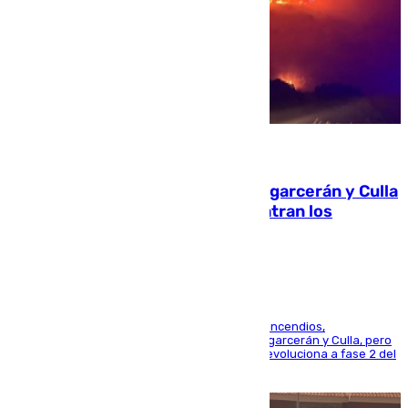
08.08.2026
Incendios de Castellón: Sierra Engarcerán y Culla
evolucionan positivamente y centran los
esfuerzos en Tírig
La UME se suma al operativo de control de los incendios,
progresando adecuadamente los de Sierra Engarcerán y Culla, pero
centrando todo el empeño en el de Culla, que evoluciona a fase 2 del
PEIF