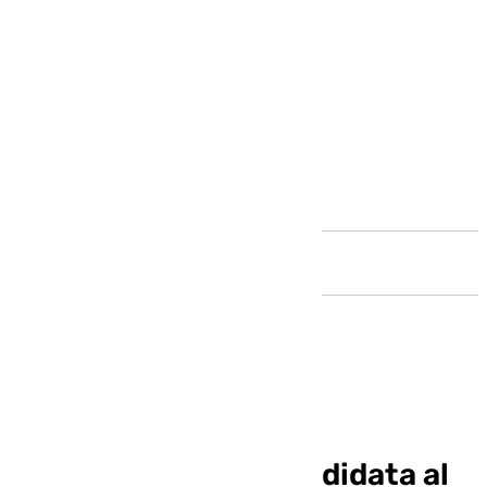
Andalucía
Regina Apalategui se
presentará como candidata al