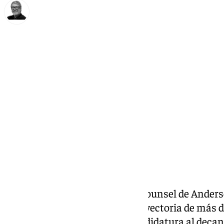
Francisco Marmolejo
martes, 8 octubre 2024, 10:39
Compartir:
La letrada Regina Apalategui, Counsel de Anders
Derecho Procesal y con una trayectoria de más d
anunciado oficialmente su candidatura al decan