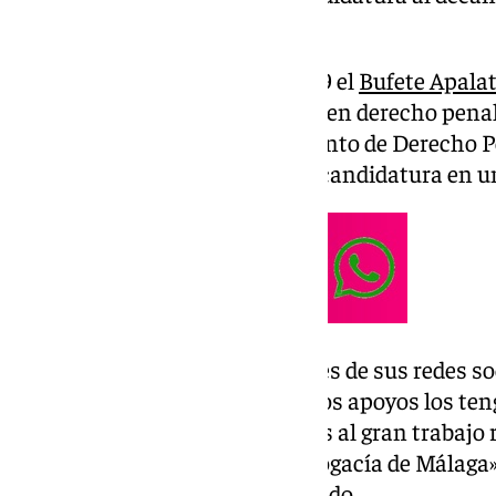
Málaga
.
Apalategui, quien fundó en 2019 el
Bufete Apala
Apalategui, se ha especializado en derecho pena
sido profesora en el Departamento de Derecho P
Málaga, han señalado desde la candidatura en 
En su anuncio, realizado a través de sus redes s
que «el momento lo demanda, los apoyos los teng
ganas de sumar nuevos avances al gran trabajo r
años desde el gobierno de la Abogacía de Málag
mucho por avanzar», ha apuntado.