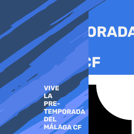
Ir
al
contenido
Tiktok