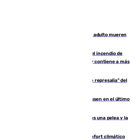
Tragedia en Italia: dos menores y un adulto mueren
en una violenta disputa familiar
340 personas más desalojadas por el incendio de
Niebla, que mantiene a 410 evacuadas y contiene a más
de 500 efectivos trabajando
Italia responde ante las "medidas de represalia" del
Gobierno de Sánchez
El Sevilla se desinfla ante el Leverkusen en el último
ensayo (1-2)
Tensión en la prisión de Alhaurín tras una pelea y la
incautación de un punzón
Málaga contabiliza 148 zonas de confort climático