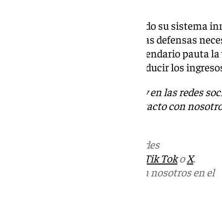
más pequeños.
«Los bebés no tienen desarrollado su sistema in
esencial para proporcionarles las defensas nece
efectos de los virus. Nuestro calendario pauta l
meses y ello ha contribuido a reducir los ingres
Descubre más noticias de 101Tv en las redes soc
Tok
o
X
. Puedes ponerte en contacto con nosotro
informativos@101tv.es
Más noticias de
101TV
en las redes
sociales:
Instagram
,
Facebook
,
Tik Tok
o
X
.
Puedes ponerte en contacto con nosotros en el
correo
informativos@101tv.es
Tags: