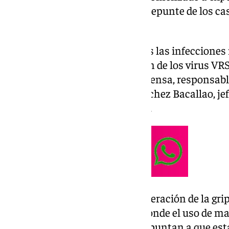
con la apreciación de un ligero repunte de los 
respiratorias.
«En invierno se exacerban todas las infecciones
consecuencia de la proliferación de los virus VRS 
adenovirus, los rinovirus e influensa, responsable
explica la doctora Adelaida Sánchez Bacallao, jefa
Hospital Quirónsalud Marbella.
Las consecuencias de esa proliferación de la grip
espacios y servicios públicos, donde el uso de m
frecuente. Fuentes sanitarias apuntan a que es