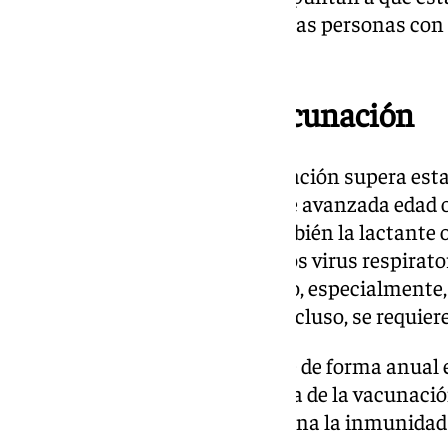
una «mayor concienciación en las personas con p
pandemia de Covid».
Importancia de la vacunación
Aunque la gran parte de la población supera es
complicaciones, la población de avanzada edad o
especialmente vulnerable. También la lactante 
grupos muy afectados ante estos virus respirator
incidencia se viene produciendo, especialmente,
pediátrica. En algunos casos, incluso, se requier
Ante tal escenario, que se repite de forma anual 
médicos señalan la importancia de la vacunaci
sensibles, ya que esta proporciona la inmunidad 