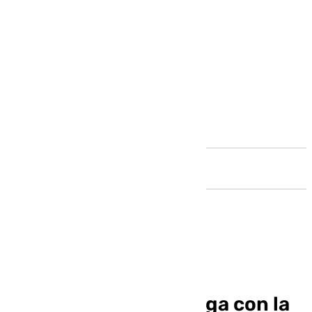
Andalucía
Repunte de los virus
respiratorios en Málaga con la