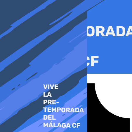
Ir
al
contenido
Tiktok