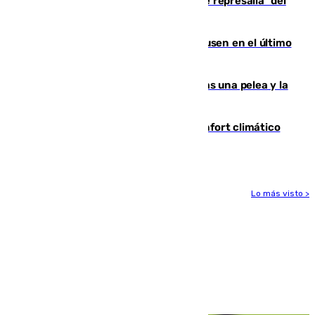
Italia responde ante las "medidas de represalia" del
Gobierno de Sánchez
El Sevilla se desinfla ante el Leverkusen en el último
ensayo (1-2)
Tensión en la prisión de Alhaurín tras una pelea y la
incautación de un punzón
Málaga contabiliza 148 zonas de confort climático
para enfrentar las altas temperaturas
Lo más visto >
Más noticias
Ver más >