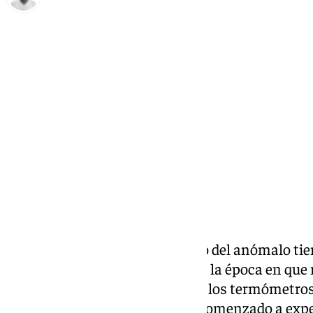
Antonio López
martes, 17 diciembre 2024, 13:52
Compartir:
El inicio de diciembre ha sacado del anómalo ti
ha sumido, como corresponde a la época en que n
como cada año con la bajada de los termómetros
sanitarios
de la provincia han comenzado a exp