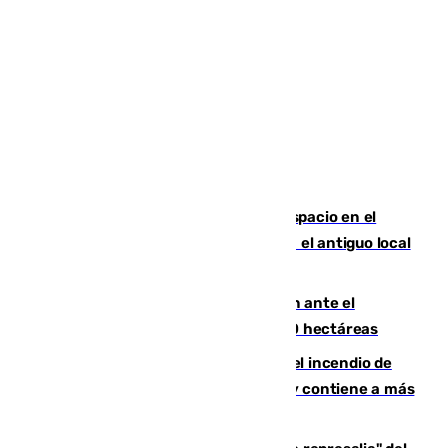
Las marca internacionales ganan espacio en el
Centro de Málaga: La Tagliatella abre en el antiguo local
de Vox Sports Bar
Moreno pide extremar la precaución ante el
incendio de Niebla, que supera las 4.000 hectáreas
340 personas más desalojadas por el incendio de
Niebla, que mantiene a 410 evacuadas y contiene a más
de 500 efectivos trabajando