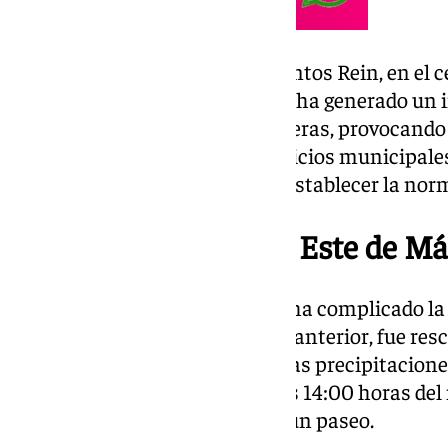
Además, en la avenida Jesús Santos Rein, en el ce
desbordamiento de una tubería ha generado un 
fecales sobre la calzada y las aceras, provocando
vecinos y transeúntes. Los servicios municipale
primera hora de la tarde para restablecer la nor
Rescate en el distrito Este de Má
En la capital, la lluvia también ha complicado 
años, desaparecida desde el día anterior, fue r
del distrito Este, inestable por las precipitacio
su desaparición alrededor de las 14:00 horas del 
vivienda después de salir a dar un paseo.