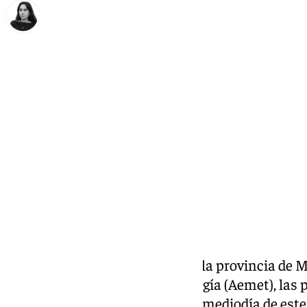
Elena Lozano
miércoles, 29 octubre 2025, 22:29
Compartir:
La lluvia ha vuelto con fuerza
a la provincia de M
la Agencia Estatal de Meteorología (Aemet), las
caer con intensidad a partir del mediodía de est