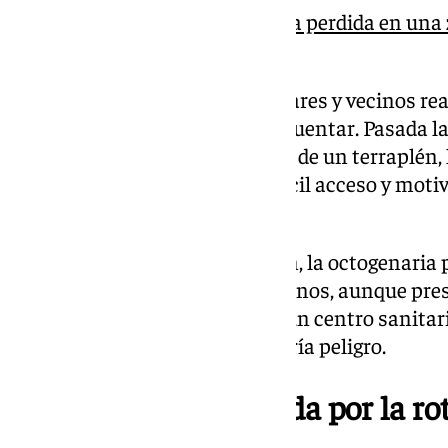
Rescatan a una octogenaria perdida en una 
lluvias en Málaga capital
Durante toda la jornada, familiares y vecinos re
las áreas que la mujer solía frecuentar. Pasada 
encontró una zapatilla al inicio de un terraplén,
encontraba en una zona de difícil acceso y motiv
servicios de emergencia.
Gracias a la rápida intervención, la octogenaria 
respondiendo a estímulos externos, aunque pre
Fue trasladada de inmediato a un centro sanitari
confirmaron que su vida no corría peligro.
Torremolinos, afectada por la ro
en La Carihuela