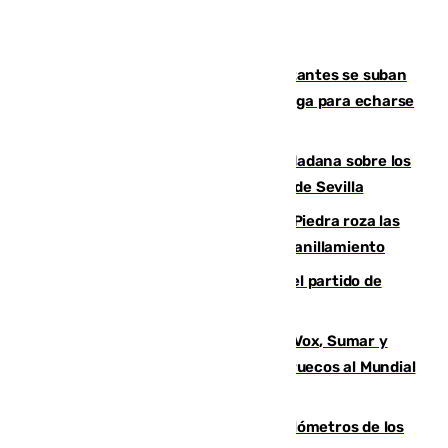
Un cartel intenta evitar que los visitantes se suban
encima de los leones del Puerto de Málaga para echarse
una foto
PSOE y Vox critican la consulta ciudadana sobre los
toldos que ha lanzado el Ayuntamiento de Sevilla
La laguna malagueña de Fuente de Piedra roza las
30.000 parejas de flamencos antes del anillamiento
Sigue en directo la retransmisión del partido de
pretemporada Málaga-Al-Arabi
La crisis migratoria de Ceuta une a Vox, Sumar y
Podemos contra la candidatura de Marruecos al Mundial
2030
Diputación limpia de residuos 170 kilómetros de los