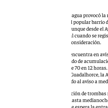
En Torremolinos, la presión del agua provocó la 
decano José Gómez Rando, en el popular barrio d
la inundación de varias calles, aunque desde el
se trata de un incidente habitual cuando se regi
No se han producido daños de consideración.
Toda la provincia de Málaga se encuentra en avis
tormentas. La Aemet ha advertido de acumulacio
metro cuadrado en una hora y de 70 en 12 horas
son la Costa del Sol, el Valle del Guadalhorce, l
Antequera también se ha sumado al aviso a me
Además, no se descarta la aparición de trombas m
La alerta se mantendrá activa hasta medianoche.
una tregua de jueves y viernes, se espera la ent