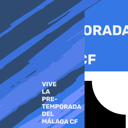
Ir
al
contenido
Tiktok