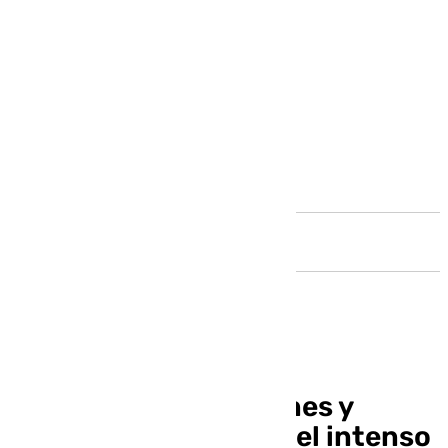
Andalucía
Rescates, inundaciones y
tuberías reventadas: el intenso