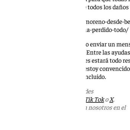
una vez se haga la valoración de todos los daños
https://www.101tv.es/juanma-moreno-desde-b
pasado-miedo-y-hay-quien-lo-ha-perdido-todo/
Para terminar, Salado ha querido enviar un mens
a los vecinos de Benamargosa: «Entre las ayudas
Junta y Diputación, cuanto antes estará todo re
de este campo de fútbol, donde estoy convencido
deporte con normalidad», ha concluido.
Más noticias de
101TV
en las redes
sociales:
Instagram
,
Facebook
,
Tik Tok
o
X
.
Puedes ponerte en contacto con nosotros en el
correo
informativos@101tv.es