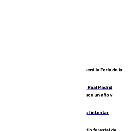
Talleres, escape room y música: así será la Feria de la
Juventud Cofrade de Málaga
El fichaje más caro de la historia del Real Madrid
costaba 105 millones de euros menos hace un año y
jugaba en Leganés
Ceuta suma 82 fallecidos en el mar al intentar
cruzar la frontera española
Huelva eleva a emergencia el incendio forestal de