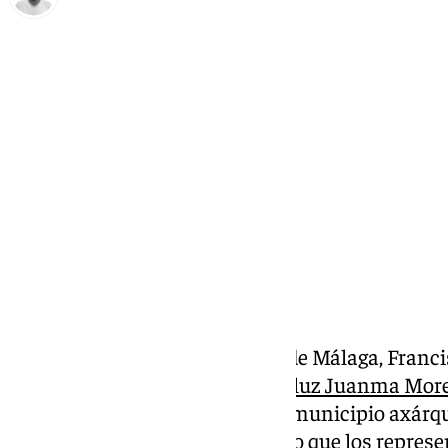
Antonio López
jueves, 14 noviembre 2024, 15:08
Compartir:
El presidente de la Diputación de Málaga, Franci
jueves junto al
presidente andaluz Juanma Mor
municipio de Benamargosa. El municipio axárqu
golpeados por el temporal, por lo que los repres