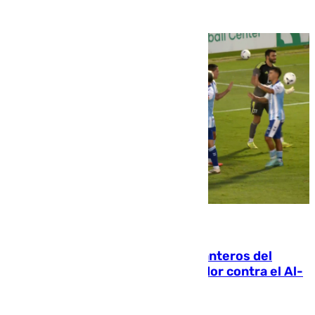
06.08.2026
Ya se han estrenado los tres delanteros del
Málaga: Eneko Jauregui, bigoleador contra el Al-
Arabi SC