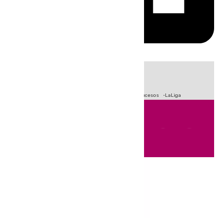
HOY
|
Fútbol
Primera División
Crisis Migratoria en Ceuta
Sucesos
LaLiga
Andalucía