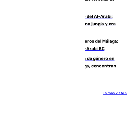
Niebla
Juanfran Funes, sobre el duro juego del Al-Arabi:
“Por momentos nos hemos metido en una jungla y era
hasta peligroso”
Ya se han estrenado los tres delanteros del Málaga:
Eneko Jauregui, bigoleador contra el Al-Arabi SC
35 mujeres asesinadas por violencia de género en
España en este 2026: Andalucía y Málaga, concentran
el foco de la tragedia
Lo más visto >
Más noticias
Ver más >