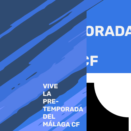
Ir
al
contenido
Tiktok