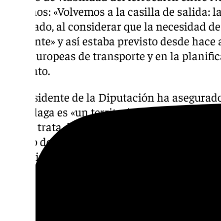
dos años: «Volvemos a la casilla de salida: la
apuntado, al considerar que la necesidad de
«evidente» y así estaba previsto desde hace 
transeuropeas de transporte y en la planifi
Fomento.
El presidente de la Diputación ha asegurad
de Málaga es «un territorio único que necesi
que se trata de una zona con una enorme m
un uso del 90% del vehículo privado, lo que 
de utilización del transporte público de Eur
Salado ha indicado que la Costa del Sol es 
crece en población de toda España: «Vamos
habitantes en menos de diez años, hasta al