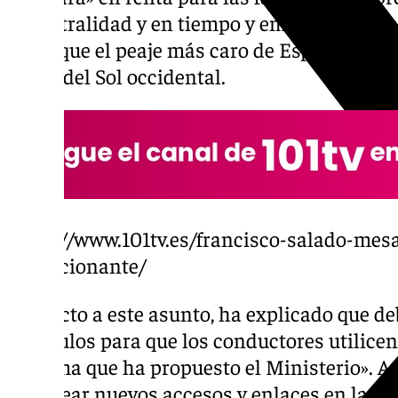
siniestralidad y en tiempo y emisiones; «es 
bonifique el peaje más caro de España», en r
Costa del Sol occidental.
https://www.101tv.es/francisco-salado-mes
decepcionante/
Respecto a este asunto, ha explicado que de
estímulos para que los conductores utilicen
la forma que ha propuesto el Ministerio». 
que crear nuevos accesos y enlaces en la AP