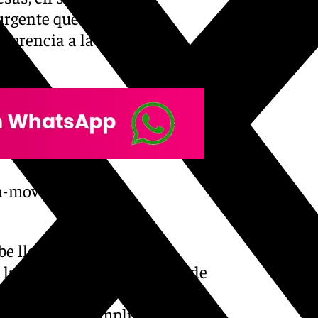
urgente que se libere o
eferencia a la AP-7 de la
a-movilidad-sido-
be llevarse a cabo «con
 la autopista de verdad, no de
Además, ha subrayado que hay
-7, mejorar y ampliar la A7