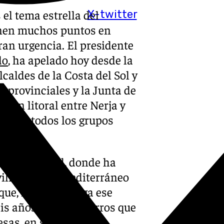
 el tema estrella del
X-twitter
nen muchos puntos en
ran urgencia. El presidente
do
, ha apelado hoy desde la
lcaldes de la Costa del Sol y
s provinciales y la Junta de
tren litoral entre Nerja y
ble de todos los grupos
ales.
ión en Madrid, donde ha
ovilidad en el Mediterráneo
 que, mientras llega ese
eis años por los ahorros que
esas, en seguridad y