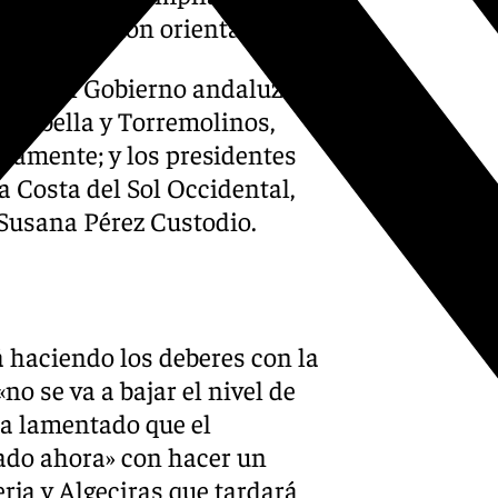
ircunvalación oriental.
gada del Gobierno andaluz en
 Marbella y Torremolinos,
ivamente; y los presidentes
 Costa del Sol Occidental,
 Susana Pérez Custodio.
á haciendo los deberes con la
no se va a bajar el nivel de
ha lamentado que el
ado ahora» con hacer un
erja y Algeciras que tardará