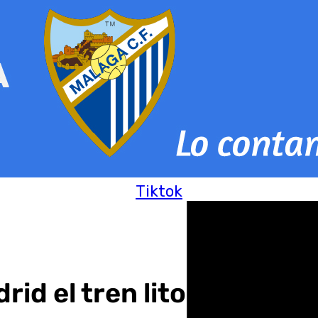
Tiktok
id el tren litoral Nerja-