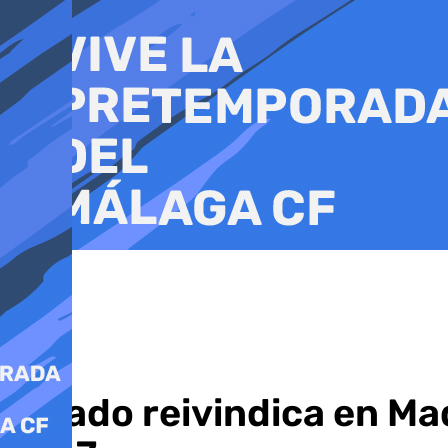
Ir
al
contenido
Salado reivindica en Madr