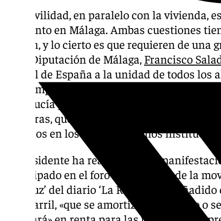
La movilidad, en paralelo con la vivienda, es
momento en Málaga. Ambas cuestiones tie
común, y lo cierto es que requieren de una g
de la Diputación de Málaga,
Francisco Sala
capital de España a la unidad de todos los a
del Campo de Gibraltar, las dos diputacione
Andalucía para legitimar la reclamación del 
Algeciras, que ha contado con el voto favora
políticos en los distintos plenos institucion
El presidente ha realizado esta manifestac
participado en el foro ‘El gran reto de la m
andaluz’ del diario ‘La Razón’, y ha añadido
ferrocarril, «que se amortizaría en cinco o s
generará» en renta para las familias y empr