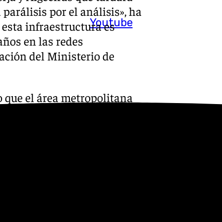
 parálisis por el análisis», ha
Youtube
 esta infraestructura es
años en las redes
cación del Ministerio de
o que el área metropolitana
ta soluciones especiales», ya
ovilidad interurbana y con
representa la tasa más baja
opa.
la zona más pujante y que más
 a ganar más de 300.000
canzar los dos millones en