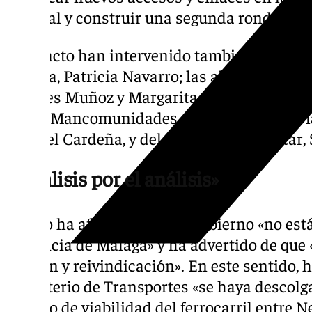
oriental y construir una segunda ronda de c
En el acto han intervenido también la dele
Málaga, Patricia Navarro; las alcaldesas de
Ángeles Muñoz y Margarita del Cid, respect
de las Mancomunidades de Municipios de la
Manuel Cardeña, y del Campo de Gibraltar,
«Parálisis por el análisis»
Salado ha afirmado que el Gobierno «no est
provincia de Málaga» y ha advertido de que «
presión y reivindicación». En este sentido, 
Ministerio de Transportes «se haya descolg
estudio de viabilidad del ferrocarril entre N