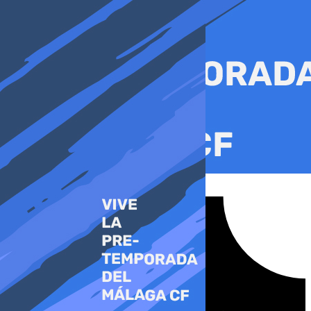
Ir
al
contenido
Tiktok