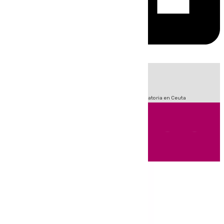
HOY
|
Fútbol
Sucesos
LaLiga
Primera División
Crisis Migratoria en Ceuta
Andalucía