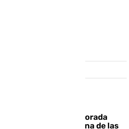
Andalucía
Salado valora la temporada
taurina 2024 como una de las