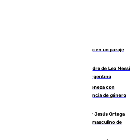
Los Bomberos combaten un incendio en un paraje
de Granada
Muere a los 68 años Jorge Messi, padre de Leo Messi
y pieza fundamental en la carrera del argentino
Retiene a su mujer en su casa y ameneza con
quemar la vivienda: nuevo caso de violencia de género
en Málaga
Dos sevillanos de oro: Manuel Cruz y Jesús Ortega
ganan el campeonato del mundo sub19 masculino de
remo