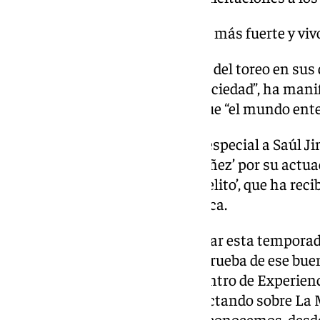
«El mundo de los toros está más fuerte y vi
“Hoy más que nunca las figuras del toreo en sus
estar más en contacto con la sociedad”, ha manif
citando a Juncal, ha indicado que “el mundo enter
Salado ha hecho una mención especial a Saúl Ji
Estoque de Plata ‘Antonio Ordóñez’ por su actua
La Malagueta, y al maestro ‘Joselito’, que ha re
trayectoria profesional y artística.
El presidente ha querido destacar esta tempora
los últimos tiempos, y y como prueba de ese bu
tauromaquia ha expuesto el Centro de Experienc
Tauromaquia que se está proyectando sobre La 
el mundo del toro tal y como lo conocemos, desd