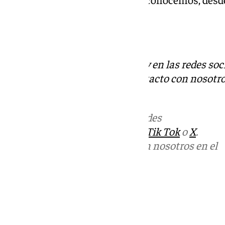
turística”.
Descubre más noticias de 101Tv en las redes soc
Tok
o
X
. Puedes ponerte en contacto con nosotro
informativos@101tv.es
Más noticias de
101TV
en las redes
sociales:
Instagram
,
Facebook
,
Tik Tok
o
X
.
Puedes ponerte en contacto con nosotros en el
correo
informativos@101tv.es
Tags:
Últimas noticias