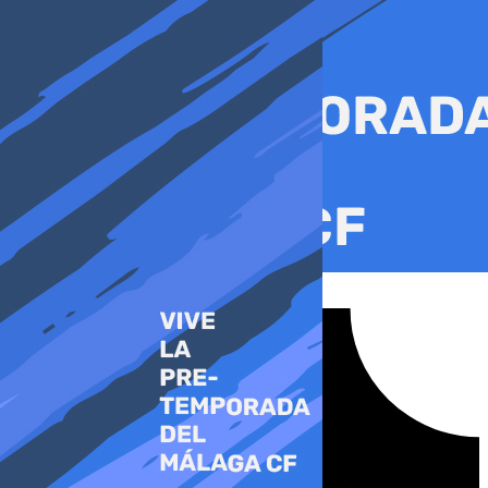
Ir
al
contenido
Tiktok