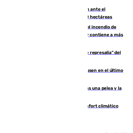
Moreno pide extremar la precaución ante el
incendio de Niebla, que supera las 4.000 hectáreas
340 personas más desalojadas por el incendio de
Niebla, que mantiene a 410 evacuadas y contiene a más
de 500 efectivos trabajando
Italia responde ante las "medidas de represalia" del
Gobierno de Sánchez
El Sevilla se desinfla ante el Leverkusen en el último
ensayo (1-2)
Tensión en la prisión de Alhaurín tras una pelea y la
incautación de un punzón
Málaga contabiliza 148 zonas de confort climático
para enfrentar las altas temperaturas