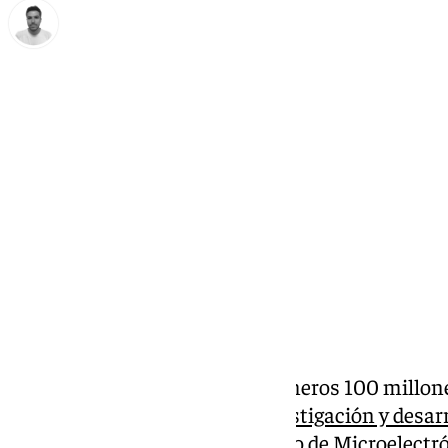
Antonio López
viernes, 18 octubre 2024, 12:04
Compartir:
El Gobierno ha liberado los primeros 100 millon
hacer realidad el
centro de investigación y desar
IMEC
(Centro Interuniversitario de Microelectró