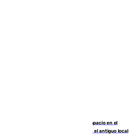
Las marca internacionales ganan espacio en el
Centro de Málaga: La Tagliatella abre en el antiguo local
de Vox Sports Bar