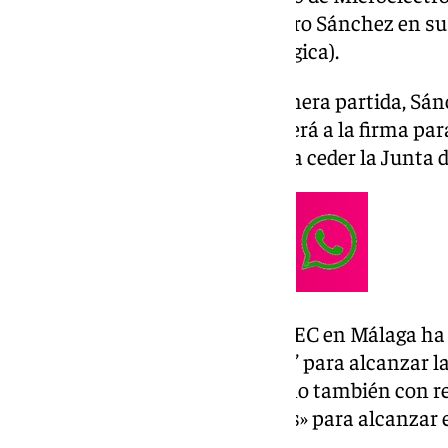
ha anunciado el presidente Pedro Sánchez en su v
de dicho centro en Lovaina (Bélgica).
Además del anuncio de esa primera partida, Sán
«próximas semanas» se procederá a la firma para 
que se ubicará el centro, que va a ceder la Junta 
La llegada de este centro del IMEC en Málaga ha 
Gobierno como un «hito crucial” para alcanzar l
ya no solo a escala nacional, sino también con r
semiconductores son «cruciales» para alcanzar e