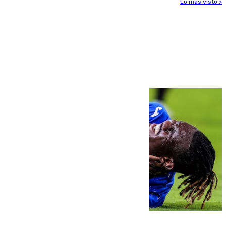
Lo más visto >
Más noticias
Ver más >