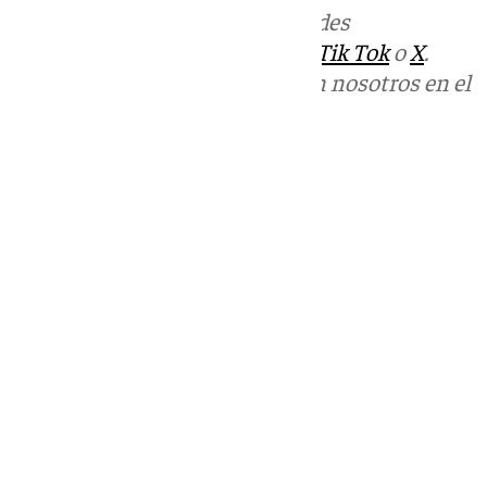
Más noticias de
101TV
en las redes
sociales:
Instagram
,
Facebook
,
Tik Tok
o
X
.
Puedes ponerte en contacto con nosotros en el
correo
informativos@101tv.es
Tags:
Últimas noticias