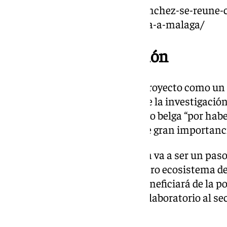
https://www.101tv.es/pedro-sanchez-se-reune-c
de-microelectronica-que-llegara-a-malaga/
Ejemplo de cooperación
Asimismo, Sánchez resalta el proyecto como un
España y Bélgica en el campo de la investigación 
querido agradecer a su homólogo belga “por haber
este proyecto sobre un sector de gran importanci
«Esta infraestructura de Málaga va a ser un pa
Estamos muy contentos. Nuestro ecosistema de
más. El tejido empresarial se beneficiará de la po
innovación, esta tecnología del laboratorio al sec
ha celebrado el presidente.