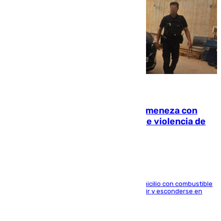
08.08.2026
Retiene a su mujer en su casa y ameneza con
quemar la vivienda: nuevo caso de violencia de
género en Málaga
El arrestado, de 54 años, habría rociado el domicilio con combustible
y habría impedido salir a la víctima antes de huir y esconderse en
una casa cercana