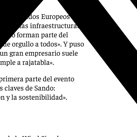
nda y Fondos Europeos de la
lor de las infraestructuras
Sando forman parte del
n de orgullo a todos». Y puso
e un gran empresario suele
mple a rajatabla».
 primera parte del evento
s claves de Sando:
 y la sostenibilidad».