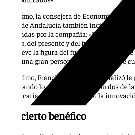
Asimismo, la consejera de Economía, Hacie
Junta de Andalucía también incidió en el va
ejecutadas por la compañía: «Las obras de 
pasado, del presente y del futuro. Nos llena
en relieve la figura del fundador: «Detrás d
haber una gran persona y en José Luis se cu
Por último, Francisco de la Torre finalizó la
destacando lo que ha su juicio son dos de la
«Destacaría el compromiso por la innovación
Concierto benéfico