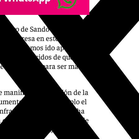
ecutivo de Sando destacó la
la empresa en este periodo:
ociedad, hemos ido apostando
lidad convencidos de que
de la empresa para ser más
 manifiesto la relación de la
gumentando como ejemplo el
infraestructura de Sando ha
a con Sando es un ejemplo de
año, con garantía, calidad y