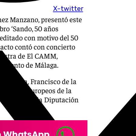
X-twitter
hez Manzano, presentó este
ibro ‘Sando, 50 años
 editado con motivo del 50
 acto contó con concierto
hestra de El CAMM,
amiento de Málaga.
de Málaga, Francisco de la
y Fondos Europeos de la
residente de la Diputación