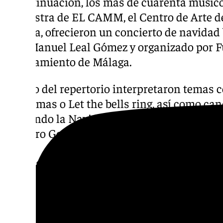
A continuación, los más de cuarenta músi
Orchestra de EL CAMM, el Centro de Arte 
Málaga, ofrecieron un concierto de navidad 
José Manuel Leal Gómez y organizado por F
Ayuntamiento de Málaga.
Dentro del repertorio interpretaron temas c
Christmas o Let the bells ring, así como c
Cantando la Navidad, aunque destacaron es
del Coro Gospel ELCAMM y del Coro Joven 
50 años construyendo futuro
El libro editado por Sando recoge la trayec
las últimas cinco décadas desde un punto d