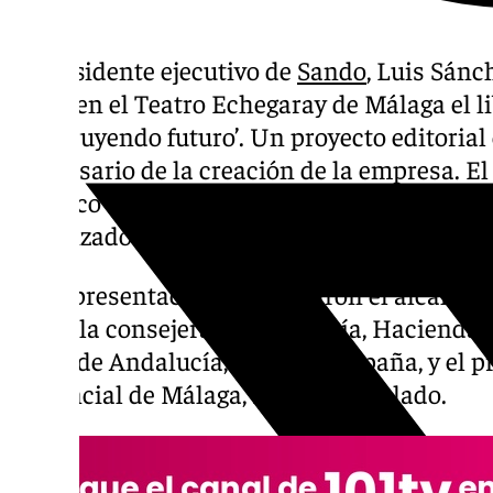
El presidente ejecutivo de
Sando
, Luis Sánc
lunes en el Teatro Echegaray de Málaga el l
construyendo futuro’. Un proyecto editorial
aniversario de la creación de la empresa. El
benéfico a cargo de la Wind Symphony Orc
organizado por Fundación Sando y el Ayunt
En la presentación participaron el alcalde 
Torre; la consejera de Economía, Hacienda 
Junta de Andalucía, Carolina España, y el p
Provincial de Málaga, Francisco Salado.