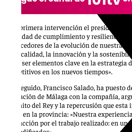
En la primera intervención el presidente ej
capacidad de cumplimiento y resiliencia de 
«Conocedores de la evolución de nuestra s
por la calidad, la innovación y la sostenibi
deben ser elementos clave en la estrategia 
competitivos en los nuevos tiempos».
Acto seguido, Francisco Salado, ha puesto de
Diputación de Málaga con la compañía, ar
Caminito del Rey y la repercusión que esta 
tenido en la provincia: «Nuestra experienci
satisfacción por el trabajo realizado: en un 
sin modificados».