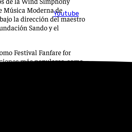
cos de la Wind Simphony
de Música Moderna de
Youtube
bajo la dirección del maestro
undación Sando y el
omo Festival Fanfare for
anciones más populares, como
pecialmente las actuaciones
de Málaga.
toria de la compañía durante
e vista muy personal. Casi