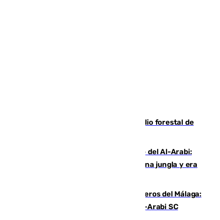
Huelva eleva a emergencia el incendio forestal de
Niebla
Juanfran Funes, sobre el duro juego del Al-Arabi:
“Por momentos nos hemos metido en una jungla y era
hasta peligroso”
Ya se han estrenado los tres delanteros del Málaga:
Eneko Jauregui, bigoleador contra el Al-Arabi SC