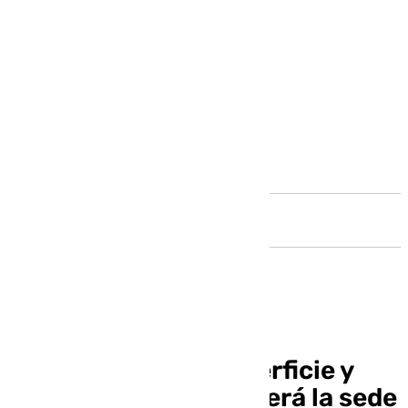
Andalucía
Seis parcelas de superficie y
una sala blanca: así será la sede