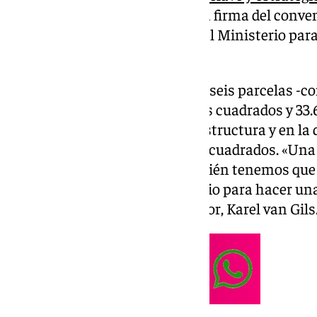
en la capital costasoleña, con la firma del conve
parte de la Junta de Andalucía al Ministerio par
Función Pública.
Los terrenos están divididos en seis parcelas -c
superficie total de 51.229 metros cuadrados y 33.
el corazón de esta nueva infraestructura y en la 
una superficie de 2.000 metros cuadrados. «Una
infraestructura de apoyo. También tenemos que e
futuro tenemos bastante espacio para hacer una 
presentación el R&D Fab Director, Karel van Gils