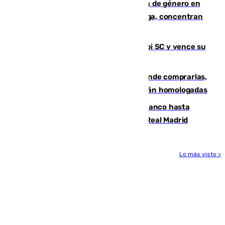
35 mujeres asesinadas por violencia de género en
España en este 2026: Andalucía y Málaga, concentran
el foco de la tragedia
El Málaga es muy superior al Al-Arabi SC y vence su
primer encuentro de pretemporada
Gafas para el eclipse solar 2026: dónde comprarlas,
dónde conseguirlas y cómo saber si están homologadas
Vinícius Júnior seguirá vestido de blanco hasta
2032 tras cerrar su renovación con el Real Madrid
Lo más visto >
Más noticias
Ver más >