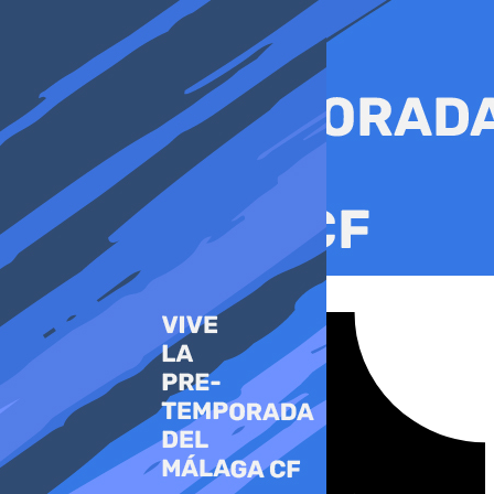
Ir
al
contenido
Tiktok