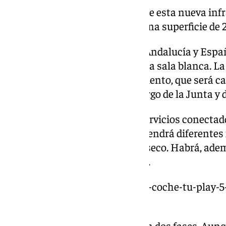
La sala blanca, el corazón de esta nueva infr
diseñan los chips, tendrá una superficie de
La sede del IMEC en Málaga (y Andalucía y España
en cuya segunda planta estará la sala blanca. La
unas 60 máquinas. El equipamiento, que será ca
millones de euros-, correrá a cargo de la Junta y 
También habrá un edificio de servicios conectado
edificio principal. Este edificio tendrá diferente
de agua o la producción de aire seco. Habrá, ademá
también conectado al principal.
https://www.101tv.es/tu-nuevo-coche-tu-play-
pretende-cambiar-malaga/
El proyecto, a priori, contará con dos fases. Aun