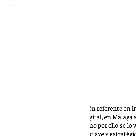
Lynx Devs
domingo, 19 enero 2025, 22:23
Compartir:
La sede del IMEC, una institución referente en 
nanoelectrónica y tecnología digital, en Málaga 
fuera de Lovaina (Bélgica). Pero no por ello se lo
semana ya se ha dado un
paso «clave y estratégi