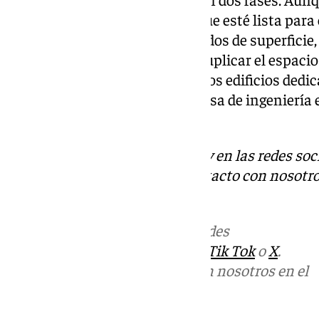
La primera, que está previsto que esté lista para 
blanca de 2.000 metros cuadrados de superficie
la segunda fase, el objetivo es duplicar el espaci
prevé otro edificio de oficinas. Los edificios de
serán diseñados por una empresa de ingeniería es
Ineco.
Descubre más noticias de 101Tv en las redes soc
Tok
o
X
. Puedes ponerte en contacto con nosotro
informativos@101tv.es
Más noticias de
101TV
en las redes
sociales:
Instagram
,
Facebook
,
Tik Tok
o
X
.
Puedes ponerte en contacto con nosotros en el
correo
informativos@101tv.es