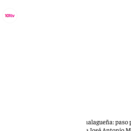
Miguel Alfonso
miércoles, 1 abril 2026, 04:58
Compartir:
Nueva Esperanza y la esencia malagueña: paso p
‘María Santísima del Amparo’ de José Antonio M