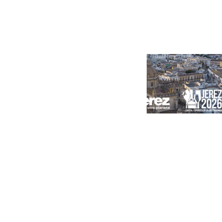
Portada
Andalucía
Sevilla
Málaga
Granada