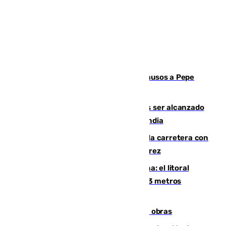
Granada despide con lágrimas y aplausos a Pepe
Habichuela
Un futbolista de 24 años muere tras ser alcanzado
por un rayo durante un partido en Tailandia
Muere un conductor tras salirse de la carretera con
su turismo en la A-480 a la altura de Jerez
Julio supera a junio en basura marina: el litoral
occidental malagueño recoge más de 33 metros
cúbicos de residuos
El Cádiz se afila ante un Granada en obras