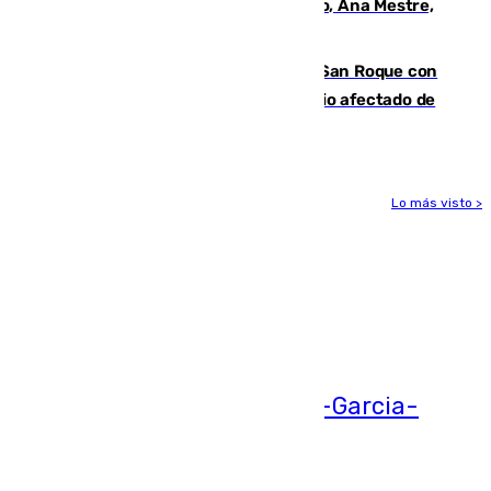
La nueva presidenta del Parlamento, Ana Mestre,
hace parada institucional en Cádiz
Estabilizado el incendio forestal de San Roque con
19 familias aún desalojadas y un domicilio afectado de
gravedad
Lo más visto >
Más noticias
Ver más >
05.08.2026