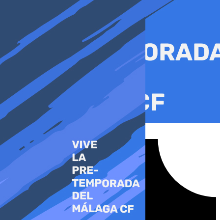
Ir
al
contenido
Tiktok