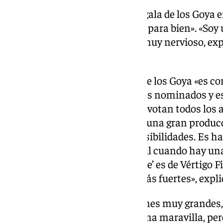
Respecto a la celebración de la gala de los Goya 
admite que está «muy nervioso, para bien». «Soy
voy a negar que este año estoy muy nervioso, e
niño», sentencia.
Para de la Puente, la campaña de los Goya «es 
una primera fase, que es la de los nominados y es
que hacer que vean tu música y votan todos los
depende de si vas arropado con una gran produ
nominaciones, que hay más posibilidades. Es ha
valoren tu trabajo, y eso es difícil cuando hay un
taquilleras. ‘Verano en diciembre’ es de Vértigo F
independientes es una de las más fuertes», expli
«Siendo realista, hay producciones muy grandes,
casa. El estar nominado ya es una maravilla, pe