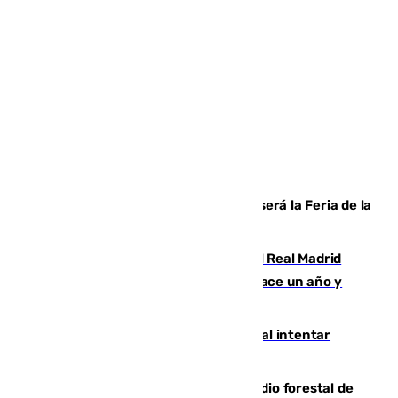
Talleres, escape room y música: así será la Feria de la
Juventud Cofrade de Málaga
El fichaje más caro de la historia del Real Madrid
costaba 105 millones de euros menos hace un año y
jugaba en Leganés
Ceuta suma 82 fallecidos en el mar al intentar
cruzar la frontera española
Huelva eleva a emergencia el incendio forestal de