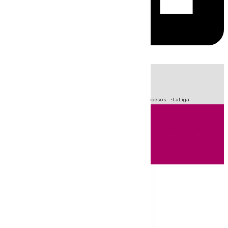
HOY
|
Fútbol
Primera División
Crisis Migratoria en Ceuta
Sucesos
LaLiga
Andalucía