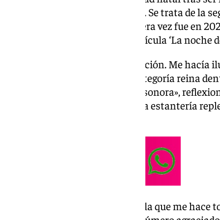
sonora de ‘Verano en diciembre’. Se trata de la 
aspira a este galardón. La primera vez fue en 20
‘Nana de las dos lunas’, de la película ‘La noche d
«La primera vez fue a mejor canción. Me hacía il
bandas sonoras, entonces la categoría reina dent
música original, o sea la banda sonora», reflexio
atiende a 101 Televisión con una estantería replet
de fondo.
El compositor dice que «esta es la que me hace t
«Encima en Granada. Si cae el número agraciado