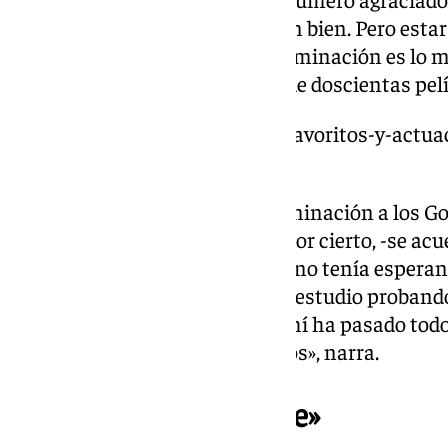
preparándolo hubiese salido tan bien. Pero estar 
cine siempre decimos que la nominación es lo más
nominados han salido de más de doscientas pelí
https://www.101tv.es/horario-favoritos-y-actua
premios-goya-2025/
De la Puente se enteró de la nominación a los 
su estudio. Un micrófono que, por cierto, -se acu
nunca llegó a probar. «Este año no tenía esperan
las nominaciones. Estaba en el estudio proband
empezó a echar humo. Desde ahí ha pasado todo
llevamos toda la vida nominados», narra.
«Es muy emocionante»