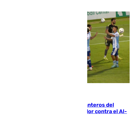
06.08.2026
Ya se han estrenado los tres delanteros del
Málaga: Eneko Jauregui, bigoleador contra el Al-
Arabi SC