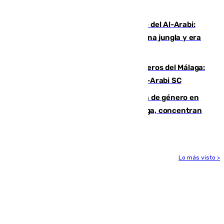
Niebla
Juanfran Funes, sobre el duro juego del Al-Arabi:
“Por momentos nos hemos metido en una jungla y era
hasta peligroso”
Ya se han estrenado los tres delanteros del Málaga:
Eneko Jauregui, bigoleador contra el Al-Arabi SC
35 mujeres asesinadas por violencia de género en
España en este 2026: Andalucía y Málaga, concentran
el foco de la tragedia
Lo más visto >
Más noticias
Ver más >