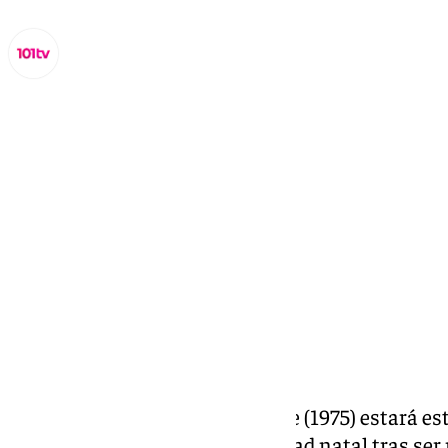
Lynx Devs
jueves, 6 febrero 2025, 17:47
Compartir:
El granadino Sergio de la Puente (1975) estará est
Palacio de Congresos de su ciudad natal tras se