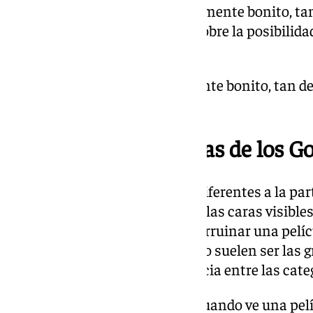
ganarlo. Sería tan espectacularmente bonito, ta
Todo es muy bonito», asegura sobre la posibilidad
natal.
«Sería tan espectacularmente bonito, tan d
sé»
Las categorías técnicas de los G
«Las artes escénicas son muy diferentes a la pa
como la segunda fila, no somos las caras visibl
mala banda sonora te pueden arruinar una pelícu
técnicas, montaje, música y foto suelen ser las 
dirección», dice sobre la diferencia entre las cat
¿En qué se fija un compositor cuando ve una pelí