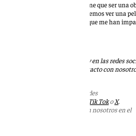
duda. «Yo no disfruto el cine, tiene que ser una o
fijándome en la música. No podemos ver una pel
Aunque hay casos de películas que me han impa
la música», señala.
Foto: Cristina Ruiz
Descubre más noticias de 101Tv en las redes soc
Tok
o
X
. Puedes ponerte en contacto con nosotro
informativos@101tv.es
Más noticias de
101TV
en las redes
sociales:
Instagram
,
Facebook
,
Tik Tok
o
X
.
Puedes ponerte en contacto con nosotros en el
correo
informativos@101tv.es