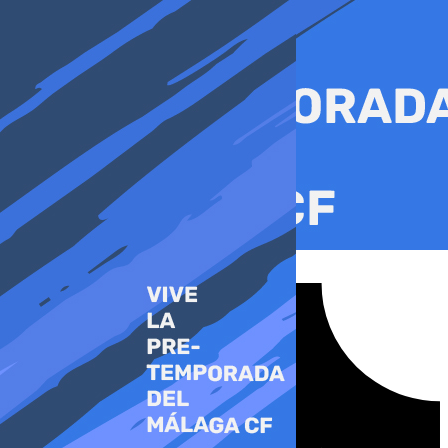
Ir
al
contenido
Tiktok