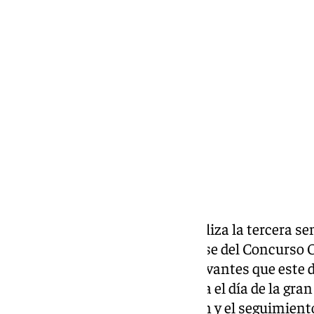
Miguel Alfonso
martes, 18 febrero 2025, 18:25
Compartir:
Este martes 18 de febrero se realiza la tercera s
Tercera sesión de esta nueva fase del Concurso 
(COAC 2025) ya en el Teatro Cervantes que este 
certamen como escenario hasta el día de la gran 
la información de 101 Televisión y el seguimient