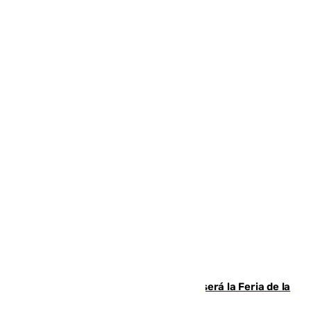
Talleres, escape room y música: así será la Feria de la
Juventud Cofrade de Málaga