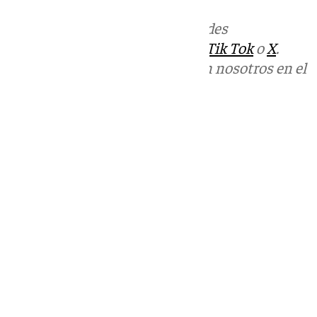
Más noticias de
101TV
en las redes
sociales:
Instagram
,
Facebook
,
Tik Tok
o
X
.
Puedes ponerte en contacto con nosotros en el
correo
informativos@101tv.es
Tags:
Últimas noticias