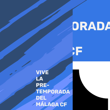
Ir
al
contenido
Tiktok