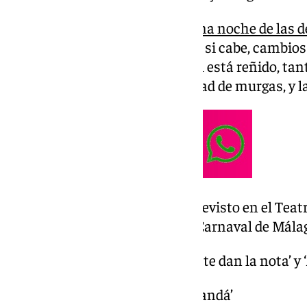
La
segunda semifinal ha sido una noche de las d
pasodobles más reivindicativos si cabe, cambios 
interpretación. El pase a la final está reñido, ta
comparsas como en la modalidad de murgas, y la
Este es el orden de actuación previsto en el Teat
este martes 18 de febrero en el Carnaval de Málag
20.00 horas Infantiles ‘Los que te dan la nota’ y 
20.30 horas Comparsa ‘La desbandá’