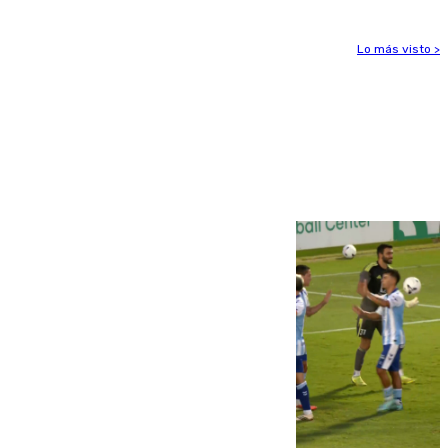
Lo más visto >
Más noticias
Ver más >