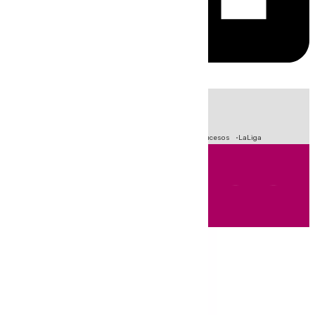
HOY
|
Fútbol
Primera División
Crisis Migratoria en Ceuta
Sucesos
LaLiga
Andalucía