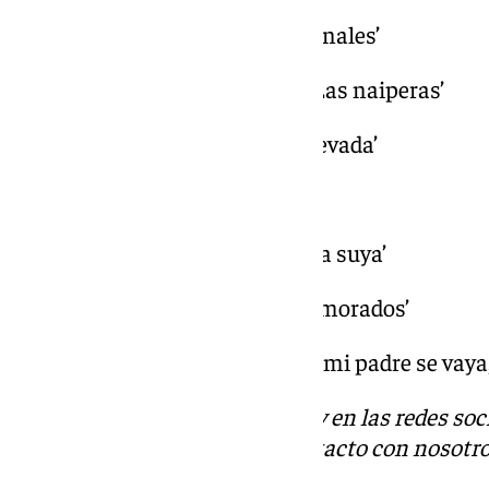
21.00 horas Murga ‘Los tradicionales’
21.30 horas Comparsa juvenil ‘Las naiperas’
22.00 horas Comparsa ‘La sublevada’
22.30 horas Descanso
23.00 horas Murga ‘Mi casa es la suya’
23.30 horas Comparsa ‘Los enamorados’
00.00 horas Murga ‘Quiero que mi padre se vaya,
Descubre más noticias de 101Tv en las redes soc
Tok
o
X
. Puedes ponerte en contacto con nosotr
informativos@101tv.es