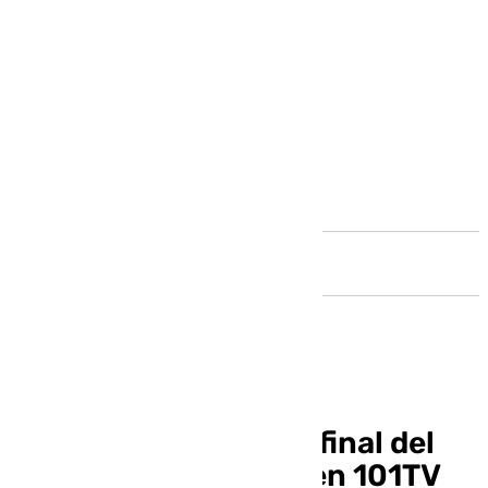
Andalucía
Sigue la tercera semifinal del
Carnaval de Málaga, en 101TV