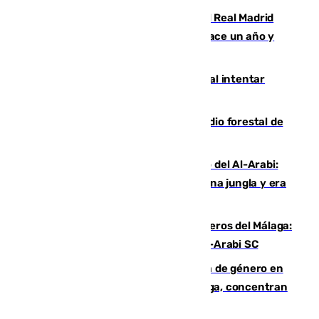
El fichaje más caro de la historia del Real Madrid
costaba 105 millones de euros menos hace un año y
jugaba en Leganés
Ceuta suma 82 fallecidos en el mar al intentar
cruzar la frontera española
Huelva eleva a emergencia el incendio forestal de
Niebla
Juanfran Funes, sobre el duro juego del Al-Arabi:
“Por momentos nos hemos metido en una jungla y era
hasta peligroso”
Ya se han estrenado los tres delanteros del Málaga:
Eneko Jauregui, bigoleador contra el Al-Arabi SC
35 mujeres asesinadas por violencia de género en
España en este 2026: Andalucía y Málaga, concentran
el foco de la tragedia