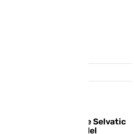
Andalucía
Socios capitalistas de Selvatic
Fest se desvinculan del