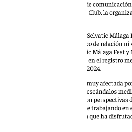
publicadas en diversos medios de comunicación 
vinculación con Madeira Invest Club, la organiz
siguiente:
– Que los socios capitalistas de Selvatic Málaga
mismos, y NO tienen ningún tipo de relación ni
Invest Club. Los datos de Selvatic Málaga Fest 
disposición de consulta pública en el registro m
están publicadas desde julio de 2024.
– Que la organización se siente muy afectada po
totalmente ajena a este tipo de escándalos mediá
un proyecto cultural solvente con perspectivas d
humano y responsable que sigue trabajando en
ilusión tras la gran acogida de la que ha disfruta
Málaga.