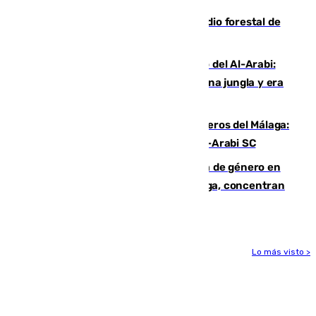
Huelva eleva a emergencia el incendio forestal de
Niebla
Juanfran Funes, sobre el duro juego del Al-Arabi:
“Por momentos nos hemos metido en una jungla y era
hasta peligroso”
Ya se han estrenado los tres delanteros del Málaga:
Eneko Jauregui, bigoleador contra el Al-Arabi SC
35 mujeres asesinadas por violencia de género en
España en este 2026: Andalucía y Málaga, concentran
el foco de la tragedia
Lo más visto >
Más noticias