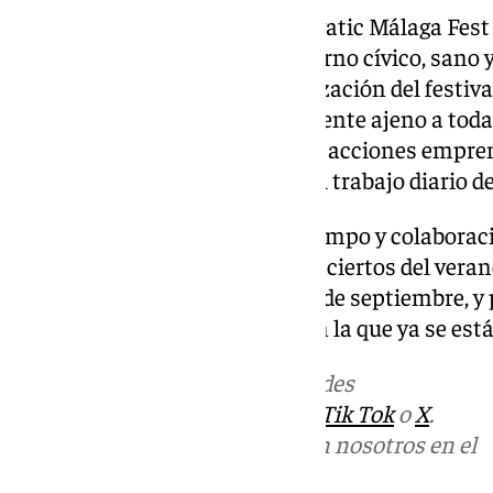
– Que la primera edición de Selvatic Málaga Fes
resultados sólidos, y en un entorno cívico, sano 
futuro del proyecto. – La organización del festiv
declaraciones, ya que es totalmente ajeno a tod
y dejará que el curso legal de las acciones empre
con total normalidad y fuera del trabajo diario d
Sin más, les agradecemos su tiempo y colaborac
selvaticfest.es; la agenda de conciertos del vera
Fest terminan este próximo 28 de septiembre, 
sobre las próximas ediciones en la que ya se est
Más noticias de
101TV
en las redes
sociales:
Instagram
,
Facebook
,
Tik Tok
o
X
.
Puedes ponerte en contacto con nosotros en el
correo
informativos@101tv.es