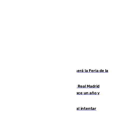
Talleres, escape room y música: así será la Feria de la
Juventud Cofrade de Málaga
El fichaje más caro de la historia del Real Madrid
costaba 105 millones de euros menos hace un año y
jugaba en Leganés
Ceuta suma 82 fallecidos en el mar al intentar
cruzar la frontera española