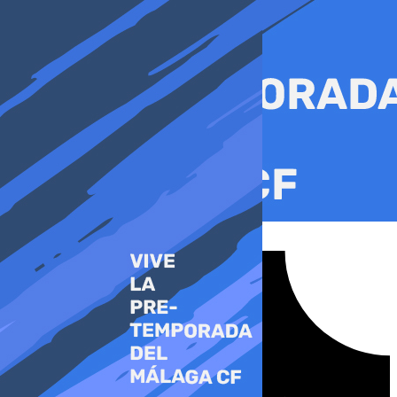
Ir
al
contenido
Tiktok