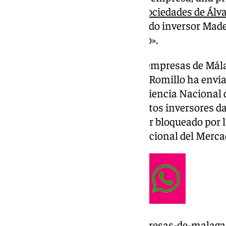
apareciese en una
relación de sociedades de Álv
presunta estafa a través del fondo inversor Made
como un «chiringuito financiero».
Selvatic Fest, junto a otras dos empresas de Má
Málaga), figura en una lista que Romillo ha envi
Instrucción número 4 de la Audiencia Nacional d
demandas colectivas de supuestos inversores da
repentino del fondo MIC tras ser bloqueado por la
denunciado por la Comisión Nacional del Merca
https://www.101tv.es/tres-empresas-de-malaga-