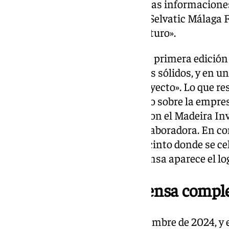
sentirse «muy afectados por estas informaciones
tipo de escándalos mediáticos. Selvatic Málaga F
solvente con perspectivas de futuro».
Recalcan especialmente que «la primera edición 
sucedido en 2024 con resultados sólidos, y en un
que garantizan el futuro del proyecto». Lo que re
comente nada en el comunicado sobre la empre
ha sido vinculada por Romillo con el Madeira Inv
Selvatic Fest como empresa colaboradora. En con
servicios de restauración del recinto donde se ce
hecho, en la misma nota de prensa aparece el lo
El comunicado de prensa compl
En Málaga, a jueves 26 de septiembre de 2024, y 