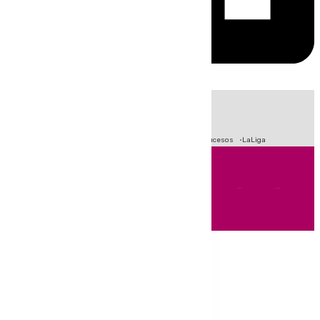
HOY
|
Fútbol
Primera División
Crisis Migratoria en Ceuta
Sucesos
LaLiga
Andalucía