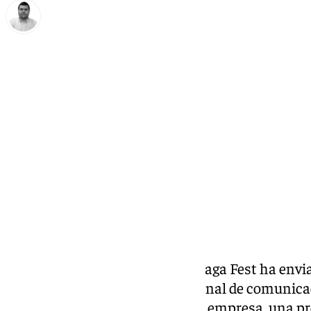
Borja Gutiérrez
jueves, 26 septiembre 2024, 21:15
Compartir:
La organización de Selvatic Málaga Fest ha envia
nota de prensa a través de su canal de comunica
versión horas después de que la empresa, una p