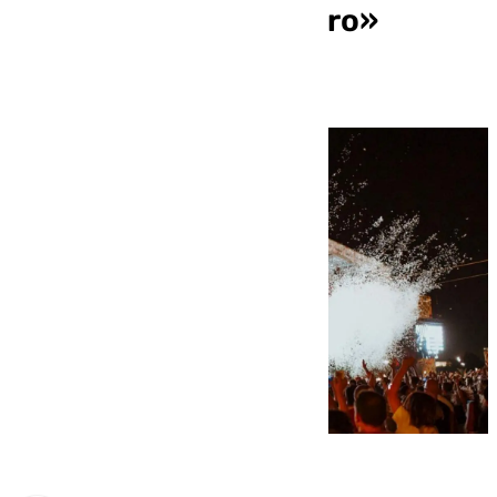
«chiringuito financiero»
Madeira Invest Club