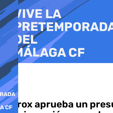
Ir
al
contenido
Torrox aprueba un pres