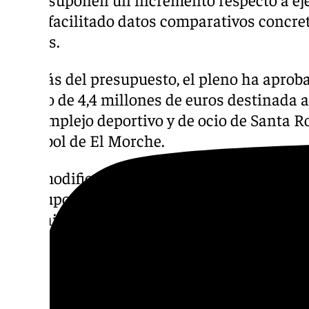
no ha facilitado datos comparativos concre
previos.
Además del presupuesto, el pleno ha aprob
crédito de 4,4 millones de euros destinada a
del complejo deportivo y de ocio de Santa R
de fútbol de El Morche.
Esta modificación ha recibido los votos a fa
del grupo Vox, mientras que el resto de grup
abstenido. Los trabajos previstos incluyen l
vestuarios, aparcamientos y la creación de z
recinto deportivo.
Remodelación de la Plaza de 