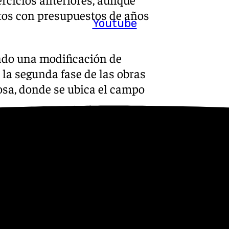
tos con presupuestos de años
Youtube
ado una modificación de
 la segunda fase de las obras
osa, donde se ubica el campo
vor del equipo de Gobierno y
os de la oposición se han
a finalización de gradas,
onas verdes y jardines en el
la Constitución