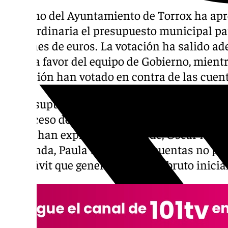
El pleno del Ayuntamiento de Torrox ha apr
extraordinaria el presupuesto municipal pa
millones de euros. La votación ha salido a
votos a favor del equipo de Gobierno, mientr
oposición han votado en contra de las cuen
El presupuesto se ha aprobado de forma ini
el proceso de exposición pública antes de su
Según han explicado el alcalde, Óscar Medin
Hacienda, Paula Moreno, las cuentas no pres
superávit que genera un ahorro bruto inicial