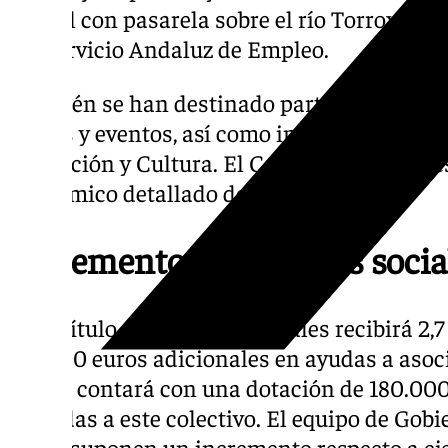
Litoral con pasarela sobre el río Torrox y la
del Servicio Andaluz de Empleo.
También se han destinado partidas para pro
fiestas y eventos, así como inversiones en l
Educación y Cultura. El Consistorio no ha e
económico detallado de cada proyecto.
Incremento en políticas socia
El capítulo de Servicios Sociales recibirá 2,
152.000 euros adicionales en ayudas a asoc
Mayor contará con una dotación de 180.000
dirigidas a este colectivo. El equipo de Gob
cifras suponen un incremento respecto a eje