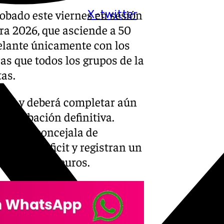
obado este viernes en sesión
X-twitter
ra 2026, que asciende a 50
delante únicamente con los
as que todos los grupos de la
tas.
cial y deberá completar aún
 aprobación definitiva.
a, y la concejala de
entan déficit y registran un
 de 124.500 euros.