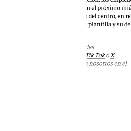
convocados a una concentración el próximo miér
11:00 horas, frente a las puertas del centro, en re
empresa hacia la dignidad de su plantilla y su de
laboral.
Más noticias de
101TV
en las redes
sociales:
Instagram
,
Facebook
,
Tik Tok
o
X
.
Puedes ponerte en contacto con nosotros en el
correo
informativos@101tv.es
Tags:
Últimas noticias