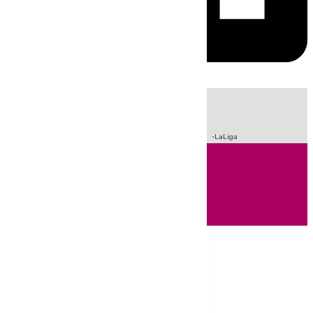
HOY
|
Incendios
Sucesos
Crisis Migratoria en Ceuta
Fútbol
LaLiga
Andalucía