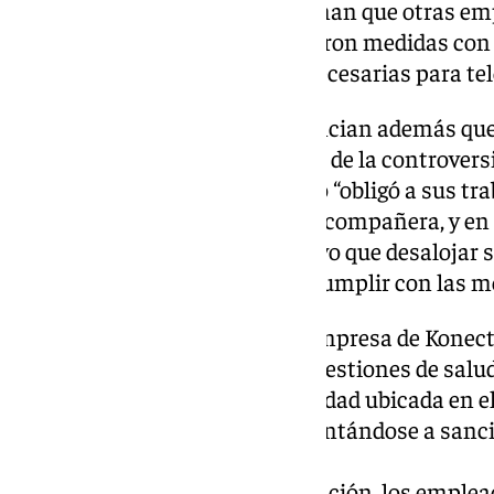
fuentes cercanas a CGT confirman que otras em
Tecnológico de Andalucía tomaron medidas con a
empleados las herramientas necesarias para telet
Los propios trabajadores denuncian además que 
que pone a Konecta en el centro de la controvers
noticia en junio de 2023 cuando “obligó a sus tr
actividad tras la muerte de una compañera, y en
pandemia, cuando la policía tuvo que desalojar s
de la Mitación (Sevilla) por no cumplir con las m
En este sentido, el Comité de Empresa de Konec
ocasiones irregularidades en cuestiones de salud
condiciones laborales de la entidad ubicada en e
supuestamente continúa enfrentándose a sancio
de Trabajo.
Para protestar contra esta situación, los emple