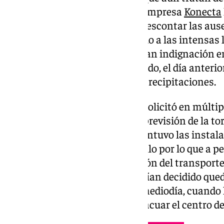
noviembre. En este sentido, la empresa
Konecta
Empresa (CGT) su decisión de descontar las ause
el pasado 13 de noviembre debido a las intensas 
una medida que ha generado gran indignación e
especialmente tras haber recibido, el día anteri
sobre la alerta roja por fuertes precipitaciones.
Aunque el Comité de Empresa solicitó en múltip
medidas de teletrabajo ante la previsión de la t
respondió a las peticiones y mantuvo las instal
concretan desde CGT. Fue por ello por lo que a p
la situación, como la paralización del transport
ríos, muchos trabajadores habrían decidido qued
en peligro su seguridad y ya al mediodía, cuando
finalmente habría ordenado evacuar el centro de