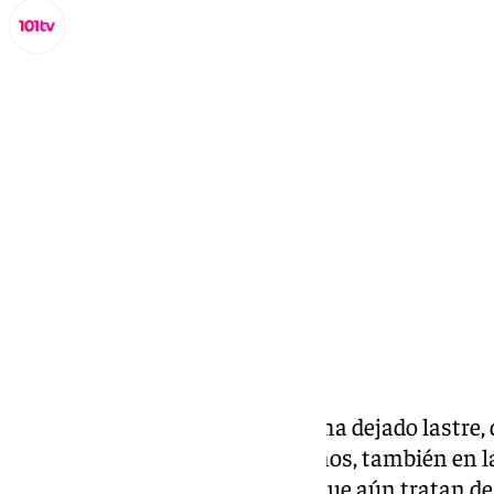
Lynx Devs
domingo, 17 noviembre 2024, 19:47
Compartir:
La
DANA
del pasado miércoles ha dejado lastre,
hogares de cientos de malagueños, también en l
otras personas de la provincia que aún tratan de j