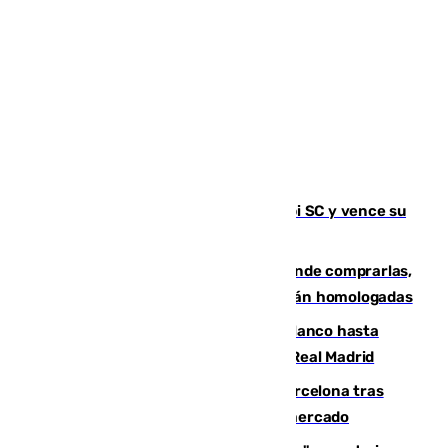
El Málaga es muy superior al Al-Arabi SC y vence su
primer encuentro de pretemporada
Gafas para el eclipse solar 2026: dónde comprarlas,
dónde conseguirlas y cómo saber si están homologadas
Vinícius Júnior seguirá vestido de blanco hasta
2032 tras cerrar su renovación con el Real Madrid
Rodrigo negocia su fichaje por el Barcelona tras
romper con el Madrid y revoluciona el mercado