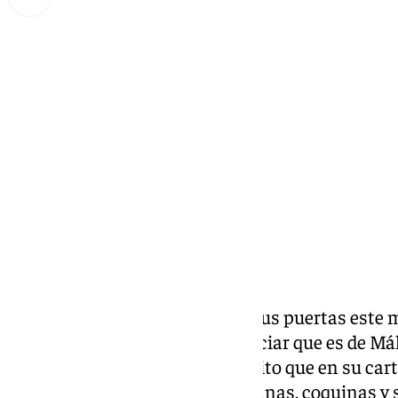
Lynx Devs
miércoles, 4 diciembre 2024, 16:58
Compartir:
El
Belén municipal
ha abierto sus puertas este m
Ayuntamiento pretende evidenciar que es de Mál
biznaguero y hasta un chiringuito que en su car
boquerones, almejas, conchas finas, coquinas y 