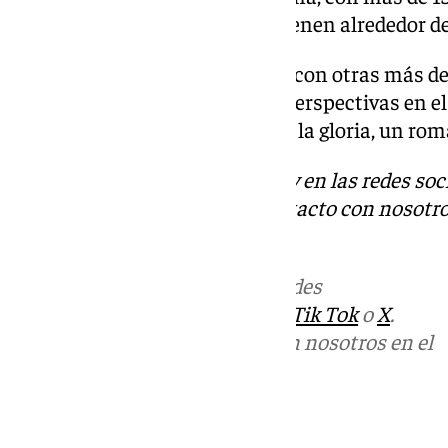
dimensiones de estas figuras tienen alrededor d
El nacimiento, además, cuenta con otras más de
ayudan a conformar cuidadas perspectivas en el 
tres nuevas figuras: un ángel de la gloria, un ro
Descubre más noticias de 101Tv en las redes soc
Tok
o
X
. Puedes ponerte en contacto con nosotro
informativos@101tv.es
.
Más noticias de
101TV
en las redes
sociales:
Instagram
,
Facebook
,
Tik Tok
o
X
.
Puedes ponerte en contacto con nosotros en el
correo
informativos@101tv.es
Tags: