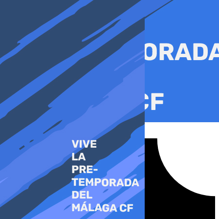
Ir
al
contenido
Tiktok