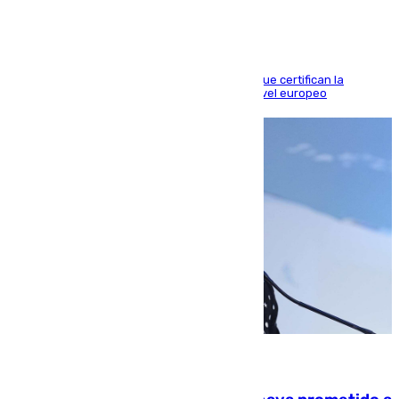
Riquelme, Deossa y Fornals firman los tantos que certifican la
superioridad bética ante un rival de máximo nivel europeo
06.08.2026