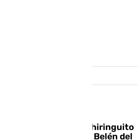
Andalucía
Un biznaguero y un chiringuito
con espetos: así es el Belén del