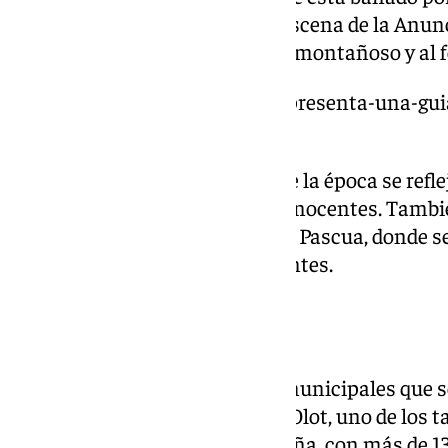
desembarcan en una cala y la escena de la Anunc
junto a un estrecho desfiladero montañoso y al f
https://www.101tv.es/malaga-presenta-una-gui
navidad-de-la-ciudad/
El poder del Imperio Romano de la época se reflej
protagoniza la matanza de los inocentes. Tambié
en pleno bullicio por la fiesta de Pascua, donde
con oficios, quehaceres y visitantes.
Un Belén único
Entre las piezas de los fondos municipales que 
provienen de Arte Cristiano de Olot, uno de los t
belén más prestigiosos de España, con más de 1