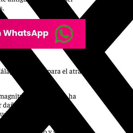
s.
laga, utilizada para el atraque de los
n magnitud de humo que ha
r daños materiales ni
udo apreciar desde casi
ñana de este lunes. En
 apagar el fuego y solucionar