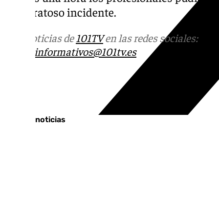
el aparatoso incidente.
Más noticias de
101TV
en las redes sociales:
Ins
correo
informativos@101tv.es
Tags:
Últimas noticias