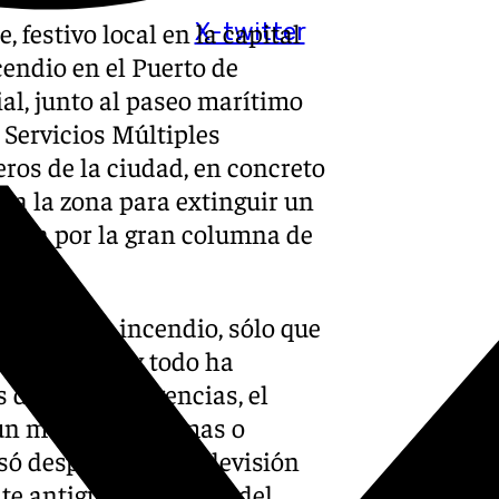
 festivo local en la capital
X-twitter
endio en el Puerto de
al, junto al paseo marítimo
 Servicios Múltiples
ros de la ciudad, en concreto
ta la zona para extinguir un
aron por la gran columna de
cado este incendio, sólo que
una persona y todo ha
 del 112 Emergencias, el
e un montón de gomas o
só después a 101 Televisión
te antiguas defensas del