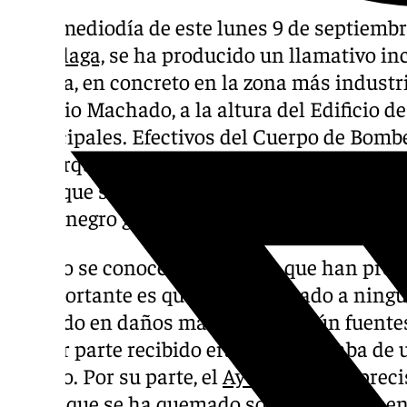
En el mediodía de este lunes 9 de septiembre,
de
Málaga,
se ha producido un llamativo inc
Málaga, en concreto en la zona más industri
Antonio Machado, a la altura del Edificio de
Municipales. Efectivos del Cuerpo de Bombe
del Parque de Pirámides, se desplazaron has
fuego que sorprendió a quienes lo contempl
humo negro generada en el cielo.
Aún no se conocen las causas que han provo
lo importante es que no ha afectado a ning
quedado en daños materiales. Según fuentes
primer parte recibido era que se trataba d
caucho. Por su parte, el
Ayuntamiento
preci
que lo que se ha quemado son principalmen