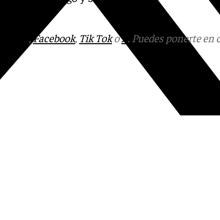
tagram
,
Facebook
,
Tik Tok
o
X
. Puedes ponerte en 