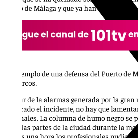
Puerto de Málaga y que ya han sido retirada
Ejemplo de una defensa del Puerto de Má
barcos.
A pesar de la alarmas generada por la gra
provocado el incidente, no hay que lamenta
personales. La columna de humo negro se p
todas las partes de la ciudad durante la ma
apenas una hora los profesionales pudieron