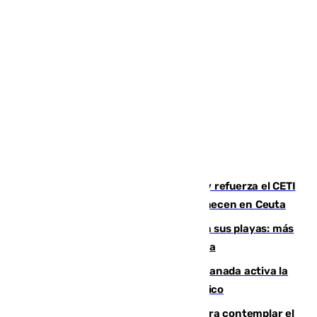
El Gobierno instala duchas y baños y refuerza el CETI
para los miles de migrantes que permanecen en Ceuta
Málaga corta la venta ambulante en sus playas: más
de 180 multas de la Policía por este tema
Un incendio junto a la autovía en Granada activa la
fase operativa 1 y obliga a cortar el tráfico
Iberia organiza un vuelo especial para contemplar el