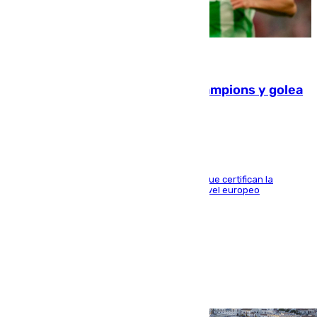
06.08.2026
El Betis supera el examen de Champions y golea
al Arsenal en Dublín (1-3)
Riquelme, Deossa y Fornals firman los tantos que certifican la
superioridad bética ante un rival de máximo nivel europeo