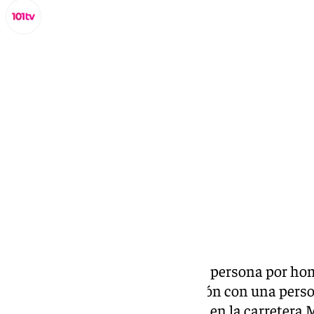
Miguel Alfonso
sábado, 30 noviembre 2024, 09:31
Compartir:
La Guardia Civil investiga a una persona por h
del lugar del accidente en relación con una per
en la madrugada de este sábado en la carretera 