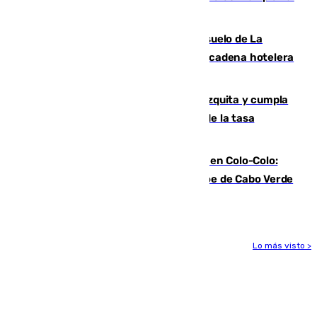
eclipse total de Sol del 12 de agosto
Málaga vuelve a sacar a subasta el suelo de La
Térmica con el interés de que una gran cadena hotelera
presente su oferta
Vox exige a Sanz que paralice la mezquita y cumpla
los acuerdos firmados antes de hablar de la tasa
turística
Vozinha, recibido como una estrella en Colo-Colo:
casi 30.000 aficionados arropan al héroe de Cabo Verde
en su presentación
Lo más visto >
Más noticias