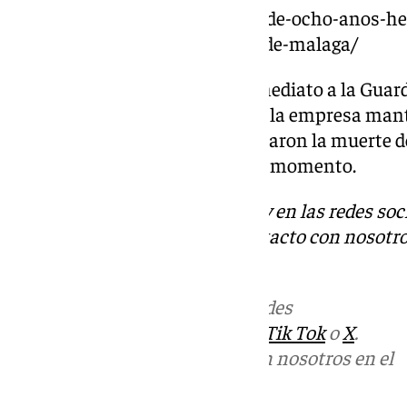
https://www.101tv.es/un-nino-de-ocho-anos-her
en-un-parking-del-aeropuerto-de-malaga/
Acto seguido se dio aviso de inmediato a la Guardi
Emergencias Sanitarias 061 y a la empresa mant
sanitarios desplazados confirmaron la muerte d
trascendido más datos hasta el momento.
Descubre más noticias de 101Tv en las redes soc
Tok
o
X
. Puedes ponerte en contacto con nosotro
informativos@101tv.es
.
Más noticias de
101TV
en las redes
sociales:
Instagram
,
Facebook
,
Tik Tok
o
X
.
Puedes ponerte en contacto con nosotros en el
correo
informativos@101tv.es