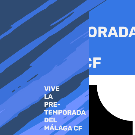
Ir
al
contenido
Tiktok