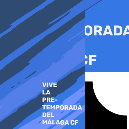
Ir
al
contenido
Tiktok