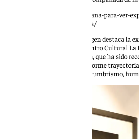
https://www.101tv.es/una-semana-para-ver-exp
viaje-fotografico-europa-malaga/
También en el ámbito de la imagen destaca la ex
Cristina García-Rodero en el Centro Cultural La 
fotógrafa de la agencia Magnum, que ha sido rec
Málaga de Periodismo por su enorme trayectoria,
y mágica de la ‘Piel de Toro’. Costumbrismo, humo