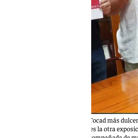
‘More Sweetly Play the Dance’ (Tocad más dulcem
sudafricano William Kentridge es la otra exposic
gran instalación videográfica acompañada de m