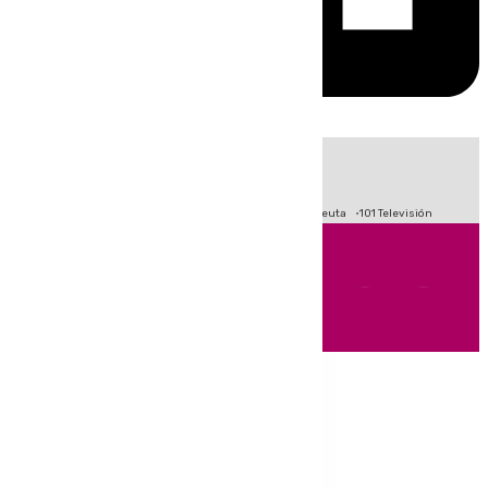
HOY
|
Fútbol
Primera División
LaLiga
Crisis Migratoria en Ceuta
101 Televisión
Andalucía