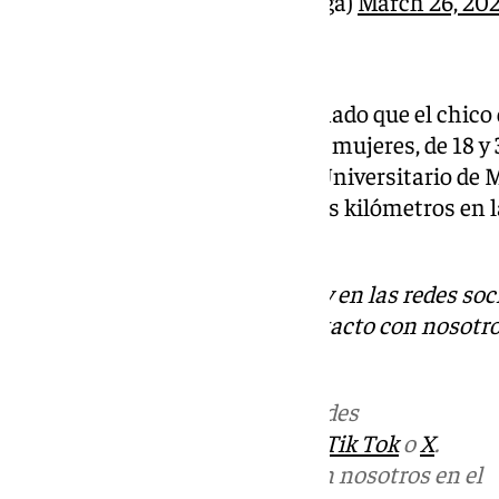
— CPB Málaga (@cpbmalaga)
March 26, 20
Fuentes sanitarias han confirmado que el chico 
accidente. mientras que las dos mujeres, de 18 y 
evacuadas al Hospital Clínico Universitario de M
provocó retenciones de unos dos kilómetros en l
de las mismas
Descubre más noticias de 101Tv en las redes soc
Tok
o
X
. Puedes ponerte en contacto con nosotro
informativos@101tv.es
Más noticias de
101TV
en las redes
sociales:
Instagram
,
Facebook
,
Tik Tok
o
X
.
Puedes ponerte en contacto con nosotros en el