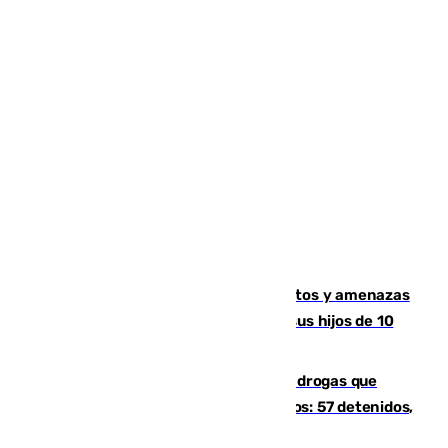
Detenido en Estepona por malos tratos y amenazas
de muerte a su pareja en presencia de sus hijos de 10
años y 11 meses
Desarticulada una red de tráfico de drogas que
introducía la mercancía desde Marruecos: 57 detenidos,
cuatro de ellos en Andalucía