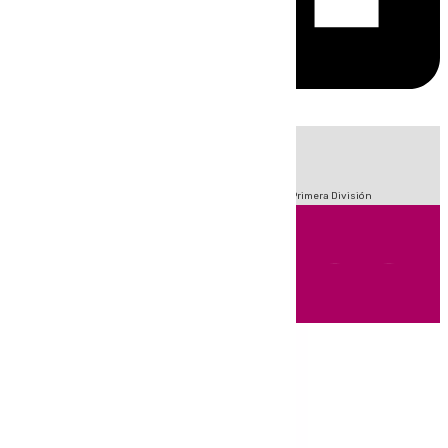
HOY
|
Fútbol
Sucesos
Crisis Migratoria en Ceuta
LaLiga
Primera División
Andalucía