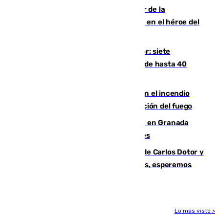
Ferrán Torres, nombrado embajador de la
Comunidad Valenciana tras convertirse en el héroe del
Mundial
Andalucía sigue asfixiada por el calor: siete
provincias, en alerta por temperaturas de hasta 40
grados
Activado el nivel 2 de emergencia en el incendio
forestal de Niebla por la compleja evolución del fuego
Controlado un incendio de rastrojos en Granada
junto a la autovía y al Callejón de Nogales
Juanfran Funes, sobre las lesiones de Carlos Dotor y
Fernando Calero: “Estamos preocupados, esperemos
que no sea nada”
Lo más visto >