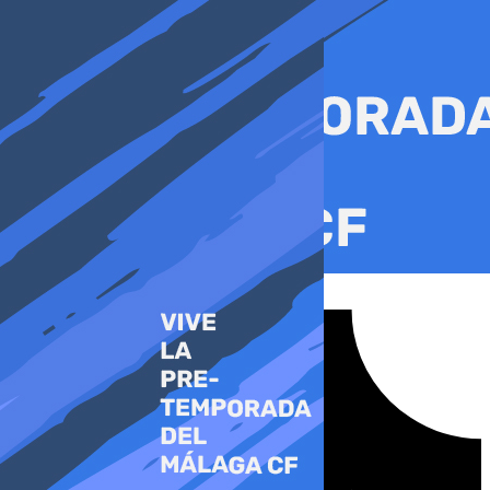
Ir
al
contenido
Tiktok