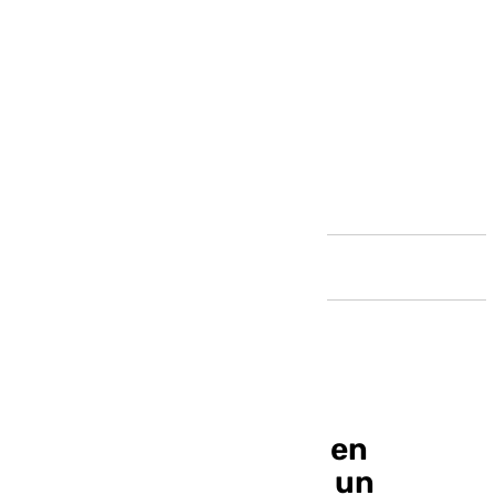
Andalucía
Un trágico accidente en
Cártama se salda con un