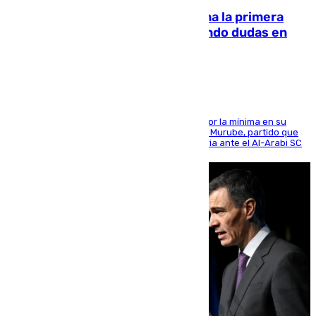
El Málaga cae ante el Ceuta y suma la primera
derrota de la pretemporada dejando dudas en
defensa
El cuadro dirigido por Juanfran Funes perdió por la mínima en su
envite contra el conjunto caballa en el Alfonso Murube, partido que
se disputó un día después de su primera victoria ante el Al-Arabi SC