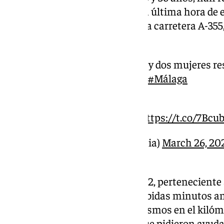
accidente de tráfico registrado a última hora de
frontalmente dos turismos en la carretera A-355, 
malagueña de
Cártama.
Fallece un joven de 19 años y dos mujeres re
dos turismos en
#Cártama
#Málaga
️Escucha aquí la noticia
https://t.co/HEAcHj7eeh
https://t.co/7Bc
— EMA 112 (@E112Andalucia)
March 26, 20
Tal y como informan desde el 112, perteneciente
Andalucía, varias llamadas recibidas minutos an
de la colisión frontal de dos turismos en el kilóme
En los avisos, los ciudadanos que pidieron ayud