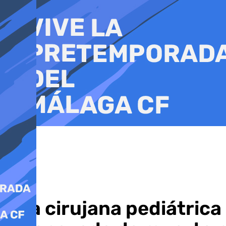
Ir
al
contenido
Una cirujana pediátrica