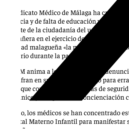
El Sindicato Médico de Málaga ha criticado
violencia y de falta de educación y respeto
de parte de la ciudadanía del uso de los ser
compañera en el ejercicio de sus funciones l
sociedad malagueña «la misma consideració
sanitario durante la pandemia».
El SMM anima a los facultativos «a denuncia
que sufran en su puesto de trabajo para erra
habrá que combatir con cámaras de segurida
antipánico y campañas de concienciación 
Por ello, los médicos se han concentrado est
Hospital Materno Infantil para manifestar s