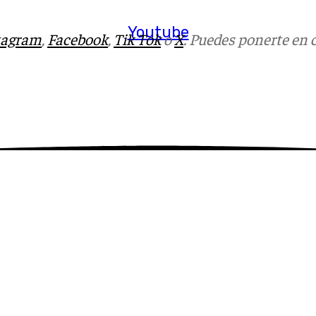
Youtube
tagram
,
Facebook
,
Tik Tok
o
X
. Puedes ponerte en 