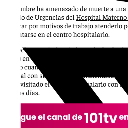
Un hombre ha amenazado de muerte a una ci
servicio de Urgencias del
Hospital Materno 
rechazar por motivos de trabajo atenderlo 
presentarse en el centro hospitalario.
Los hechos, según han informado desde el
(SMM) en un comunicado, tuvieron lugar en
sábado cuando una mujer acudió al servicio
hospital con su hijo porque presentaba una
haber visitado el centro hospitalario con l
últimos días.