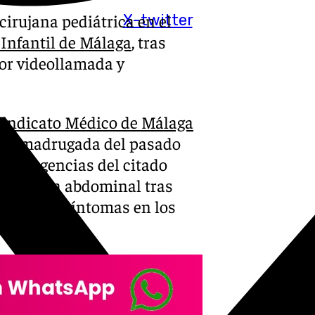
rujana pediátrica en el
X-twitter
Infantil de Málaga
, tras
por videollamada y
Sindicato Médico de Málaga
 la madrugada del pasado
 de urgencias del citado
 dolencia abdominal tras
os mismos síntomas en los