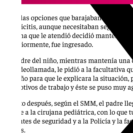
Entre las opciones que barajaban los profes
apendicitis, aunque necesitaban seguir rea
cirujana que le atendió decidió mantener al
posteriormente, fue ingresado.
La madre del niño, mientras mantenía una
por videollamada, le pidió a la facultativa q
pequeño para que le explicara la situación, 
por motivos de trabajo y éste se puso muy ag
Un rato después, según el SMM, el padre lle
muerte a la cirujana pediátrica, con lo que t
vigilantes de seguridad y a la Policía y la f
hechos.