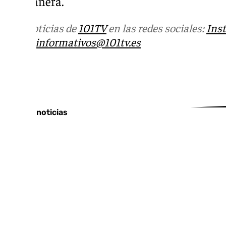
compañera.
Más noticias de
101TV
en las redes sociales:
Ins
correo
informativos@101tv.es
Tags:
Últimas noticias