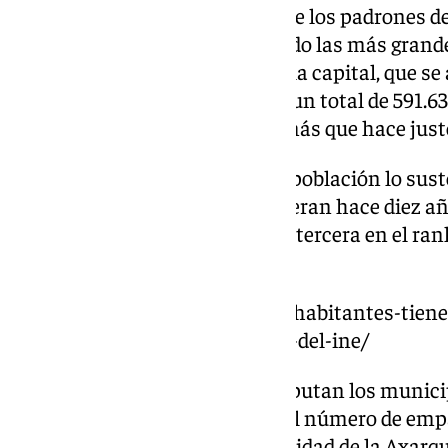
Según la última actualización de los padrones de
costeras de Málaga siguen siendo las más grand
con el indiscutible liderazgo de la capital, que se
de los 600.000 habitantes con un total de 591.63
trata de casi 25.000 personas más que hace just
El segundo puesto en cuanto a población lo sus
habitantes, por los 138.679 que eran hace diez 
tiempo, la localidad de Mijas, la tercera en el ran
93.302 de la actualidad.
https://www.101tv.es/cuantos-habitantes-tiene
segun-el-ultimo-padron-oficial-del-ine/
El cuarto y quinto puesto lo disputan los munici
Fuengirola, cuya diferencia en el número de em
habitantes en el caso de la localidad de la Axarq