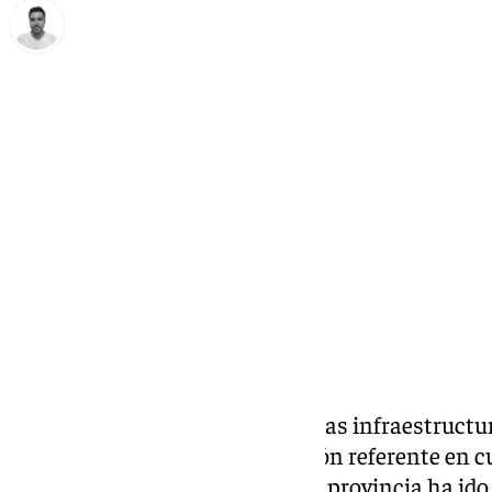
Antonio López
lunes, 16 diciembre 2024, 14:21
Compartir:
El clima, la playa, sus paisajes, las infraestruct
convertido a Málaga en un rincón referente en cu
así que, desde el pasado siglo, la
provincia ha id