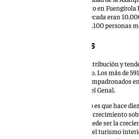
Fuengirola. Si bien el crecimiento en Fuengirol
que en Vélez, ya que hace una década eran 10.00
mientras que los veleños eran 8.100 personas m
Los 5 menos poblados
El desequilibrio en torno a la distribución y ten
malagueña es de lo más acusado. Los más de 59
capital contrastan con los 187 empadronados en 
entre los valles del Guadiaro y del Genal.
Lo más llamativo de este pueblo es que hace diez
decir, que ha experimentado un crecimiento sobr
parte a varios factores, como puede ser la creci
desde la pandemia, el impulso del turismo interio