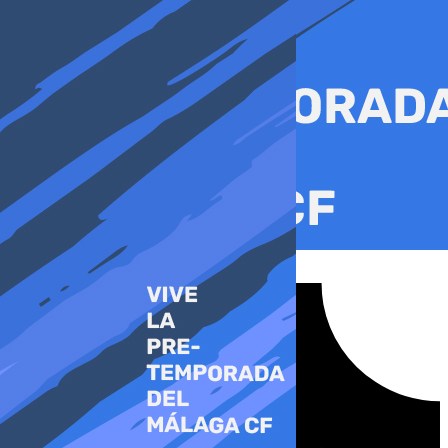
Ir
al
contenido
Tiktok