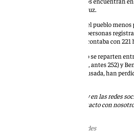
extranjeros, que desde hace años encuentran en
repleto del romanticismo andaluz.
El que hasta hace dos años era el pueblo menos 
ahora es el penúltimo, con 198 personas registra
pequeño pueblo de la Axarquía contaba con 221 
El tercer, cuarto y quinto puesto se reparten entr
los 232 en 2014), Cartajima (229, antes 252) y Be
ellos, de forma más o menos acusada, han perdi
década.
Descubre más noticias de 101Tv en las redes soc
Tok
o
X
. Puedes ponerte en contacto con nosotro
informativos@101tv.es
.
Más noticias de
101TV
en las redes