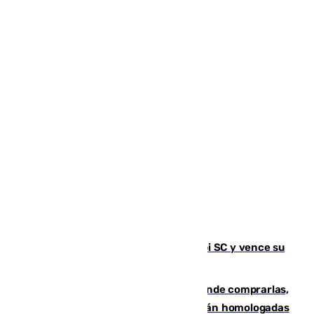
El Málaga es muy superior al Al-Arabi SC y vence su
primer encuentro de pretemporada
Gafas para el eclipse solar 2026: dónde comprarlas,
dónde conseguirlas y cómo saber si están homologadas