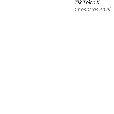
sociales:
Instagram
,
Facebook
,
Tik Tok
o
X
.
Puedes ponerte en contacto con nosotros en el
correo
informativos@101tv.es
Tags:
Últimas noticias