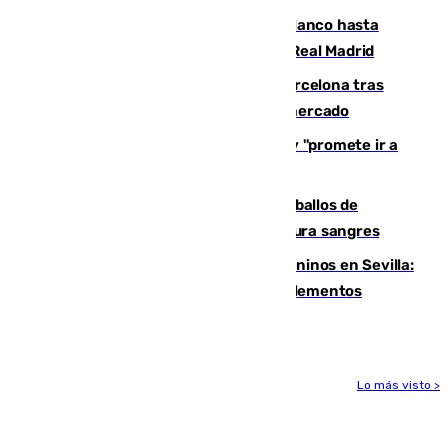
Vinícius Júnior seguirá vestido de blanco hasta
2032 tras cerrar su renovación con el Real Madrid
Rodrigo negocia su fichaje por el Barcelona tras
romper con el Madrid y revoluciona el mercado
El Rey traslada a Vivas su respaldo y "promete ir a
Ceuta" después de la crisis migratoria
El primer ciclo de las carreras de caballos de
Sanlúcar arranca este sábado con 27 pura sangres
Continúan los cierres de parques caninos en Sevilla:
se detectan alimentos que contienen elementos
peligrosos
Lo más visto >
Más noticias