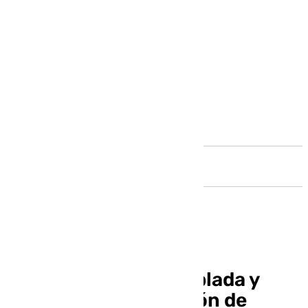
Andalucía
Una Málaga superpoblada y
otra vaciada: del millón de