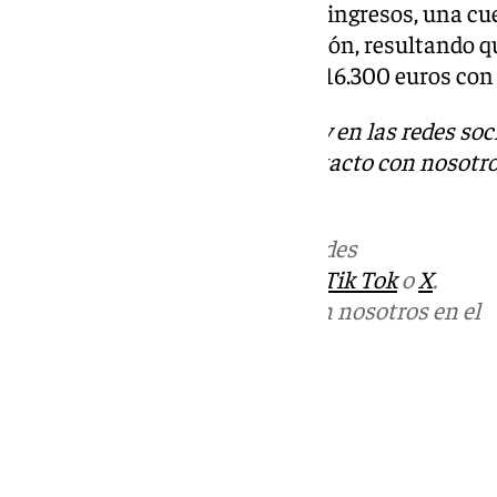
investigada obtenía sus ilícitos ingresos, una cu
dinero las víctimas de la extorsión, resultando 
investigada ingresó un total de 16.300 euros con 
Descubre más noticias de 101Tv en las redes soc
Tok
o
X
. Puedes ponerte en contacto con nosotro
informativos@101tv.es
Más noticias de
101TV
en las redes
sociales:
Instagram
,
Facebook
,
Tik Tok
o
X
.
Puedes ponerte en contacto con nosotros en el
correo
informativos@101tv.es
Tags:
Últimas noticias