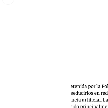
Miguel Alfonso
viernes, 6 diciembre 2024, 12:10
Compartir:
Una mujer de 26 años ha sido detenida por la Po
extorsionar a 311 hombres tras seducirlos en re
su cuerpo realizado con inteligencia artificial. 
hechos delictivos se han producido principalmen