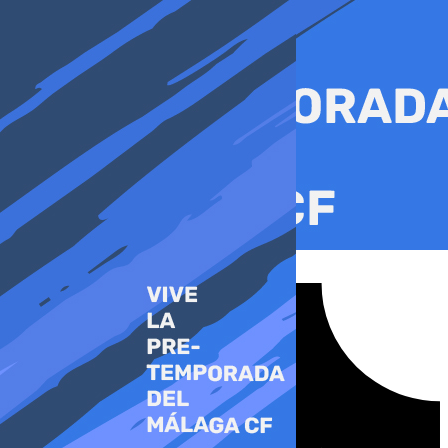
Ir
al
contenido
Tiktok