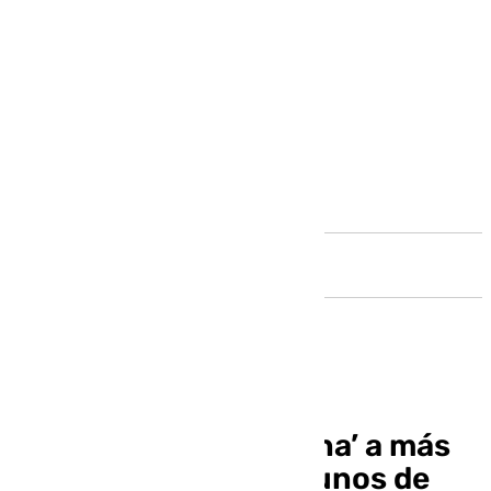
Andalucía
Una mujer ‘sextorsiona’ a más
de 300 hombres, algunos de