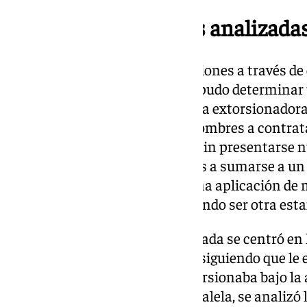
3.500 conversaciones analizada
Del análisis de 3.500 conversaciones a través de
mensajería y redes sociales, se pudo determinar
‘modus operandi’ utilizado por la extorsionadora.
ser prostituta, instando a los hombres a contrat
previo pago vía bizum, aunque sin presentarse n
tarde, animaría a sus seguidores a sumarse a un 
contenido sexual, a través de una aplicación de
igualmente previo pago, resultando ser otra esta
En última instancia, la investigada se centró en 
confianza de las víctimas y consiguiendo que l
las que posteriormente los extorsionaba bajo la
entorno personal. De forma paralela, se analizó l