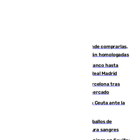
Gafas para el eclipse solar 2026: dónde comprarlas,
dónde conseguirlas y cómo saber si están homologadas
Vinícius Júnior seguirá vestido de blanco hasta
2032 tras cerrar su renovación con el Real Madrid
Rodrigo negocia su fichaje por el Barcelona tras
romper con el Madrid y revoluciona el mercado
El Rey traslada a Vivas su respaldo a Ceuta ante la
crisis migratoria
El primer ciclo de las carreras de caballos de
Sanlúcar arranca este sábado con 27 pura sangres