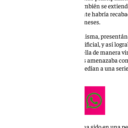
Guipúzcoa y Málaga, aunque también se extiende
país. Se calcula que la delincuente habría recab
chantajes en un plazo de ocho meses.
Creó una imagen ficticia de sí misma, presentá
irreal, obra de la inteligencia artificial, y así lo
víctimas que contactaban con ella de manera vir
imágenes de carácter sexual, los amenazaba con 
familiares y conocidos si no accedían a una serie
transferencias bancarias.
La detención de la sospechosa ha sido en una pe