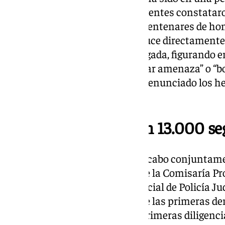
de Guipúzcoa, donde los ciberagentes constatar
extorsionado, al menos, a tres centenares de hom
número de perjudicados se deduce directamente 
cuentas bancarias de la investigada, figurando
como “envío por acuerdo de parar amenaza” o “bor
mayoría de las víctimas no ha denunciado los h
personales.
Un perfil en redes con 13.000 s
La operación ‘Curvas’, llevada a cabo conjuntame
Sección de Ciberdelincuencia de la Comisaría Pr
homólogos de la Brigada Provincial de Policía Jud
precisamente tras interponerse las primeras den
ciudades, y deducirse, tras las primeras diligen