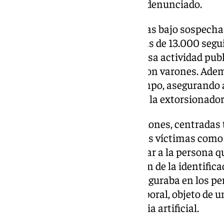
que llevaban a un mismo perfil denunciado.
Precisamente, una de las cuentas bajo sospecha
mostraba a una usuaria con más de 13.000 seguido
de los investigadores, una intensa actividad publ
establecimiento de contactos con varones. Ademá
“gancho” se mantenía en el tiempo, asegurando 
haber mantenido “directos” con la extorsionador
Continuando con las averiguaciones, centradas 
rastro del dinero abonado por las víctimas como 
redes sociales, se logró identificar a la persona 
una mujer de 26 años. La imagen de la identific
edad y rasgos faciales, a la que figuraba en los p
cambio el resto de su figura corporal, objeto de
mediante el uso de la inteligencia artificial.