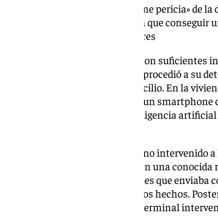
La Policía destaca «la enorme pericia» de la 
aplicaciones móviles con la que conseguir u
creíble para muchos hombres
Finalmente, una vez se obtuvieron suficientes in
los hechos de la investigada, se procedió a su d
la entrada y registro en su domicilio. En la vivi
informáticos sofisticados, sino un smartphone c
retoque grafico basadas en inteligencia artificial
autograbaciones.
En un primer análisis del teléfono intervenido a 
cuentas utilizadas por aquella en una conocida r
víctimas, además de las imágenes que enviaba 
era efectivamente la autora de los hechos. Poste
realizó un volcado de datos del terminal interven