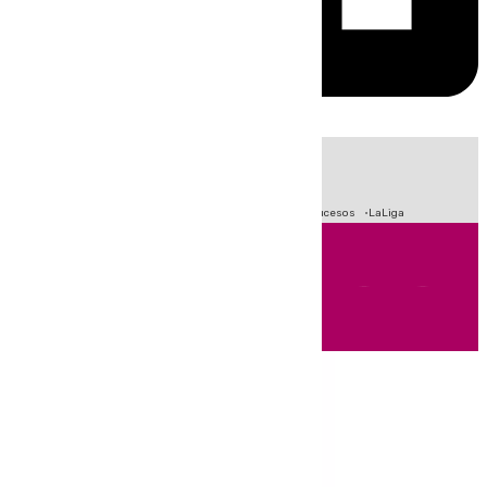
HOY
|
Fútbol
Primera División
Crisis Migratoria en Ceuta
Sucesos
LaLiga
Andalucía