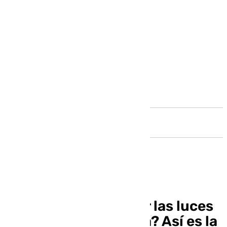
Andalucía
¿Viene en coche a ver las luces
de Navidad de Málaga? Así es la