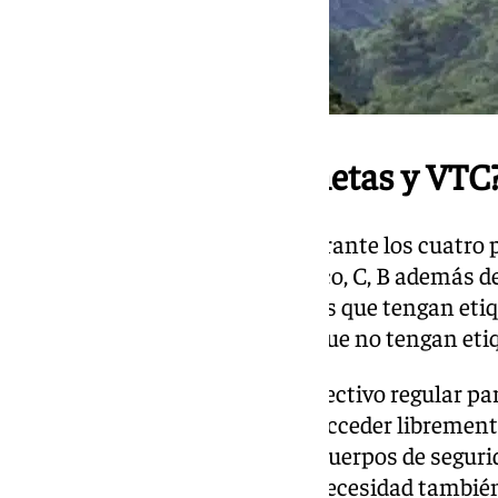
¿Qué pasa con furgonetas y VTC
En el caso de las furgonetas, durante los cuatr
las que tengan etiqueta Cero, Eco, C, B además de
quinto año, no podrán entrar las que tengan eti
domiciliadas en Málaga ni las que no tengan eti
Los vehículos de transporte colectivo regular par
históricos y camiones podrán acceder libremente
asistencia sanitaria, fuerzas y cuerpos de seguri
servicios privados de especial necesidad tambié