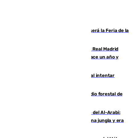
Talleres, escape room y música: así será la Feria de la
Juventud Cofrade de Málaga
El fichaje más caro de la historia del Real Madrid
costaba 105 millones de euros menos hace un año y
jugaba en Leganés
Ceuta suma 82 fallecidos en el mar al intentar
cruzar la frontera española
Huelva eleva a emergencia el incendio forestal de
Niebla
Juanfran Funes, sobre el duro juego del Al-Arabi:
“Por momentos nos hemos metido en una jungla y era
hasta peligroso”