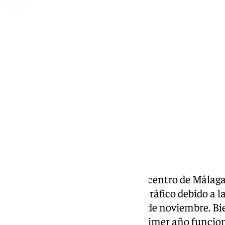
Lynx Devs
miércoles, 4 diciembre 2024, 08:17
Compartir:
Quizás ha accedido en coche al centro de Málaga 
fijado en las nuevas señales de tráfico debido a l
que entró en vigor el pasado 30 de noviembre. B
preocupar, porque durante el primer año funcio