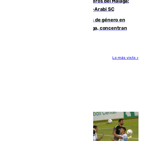
Ya se han estrenado los tres delanteros del Málaga:
Eneko Jauregui, bigoleador contra el Al-Arabi SC
35 mujeres asesinadas por violencia de género en
España en este 2026: Andalucía y Málaga, concentran
el foco de la tragedia
Lo más visto >
Más noticias
Ver más >