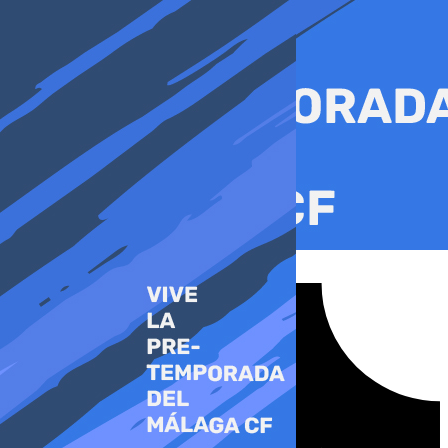
Ir
al
contenido
Tiktok