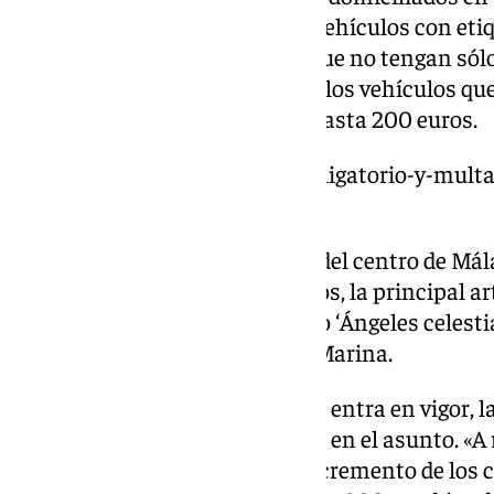
tercer año, podrán acceder los vehículos con etiq
vehículos con etiqueta B y los que no tengan sól
domiciliados en la capital. Para los vehículos qu
la norma establece multas de hasta 200 euros.
https://www.101tv.es/casco-obligatorio-y-mult
electrico-malaga/
Si va a ver las luces de Navidad del centro de Má
cercanos a la famosa calle Larios, la principal 
donde tiene lugar el espectáculo ‘Ángeles celestia
parking Camas y el Plaza de la Marina.
Aunque es ahora cuando la ZBE entra en vigor, 
había empezado a tomar cartas en el asunto. «A r
Ordenanza, ha habido cierto incremento de los 