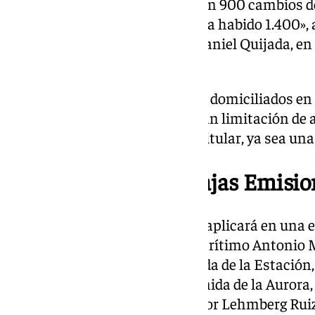
septiembre de 2023 se realizaron 900 cambios d
periodo de tiempo de este año ha habido 1.400», 
de Gestores Administrativos, Daniel Quijada, en
101Tv.
Esto se debe a que los vehículos domiciliados en
diciembre de este año no tendrán limitación de a
por su parte, está vinculado al titular, ya sea una
Área de la Zona de Bajas Emisi
La Zona de Bajas Emisiones se aplicará en una e
superficie. Ocupará el paseo marítimo Antonio 
José María Garnica, la Explanada de la Estación, l
avenida de las Américas, la avenida de la Aurora,
de Andalucía, la calle Compositor Lehmberg Ruiz, 