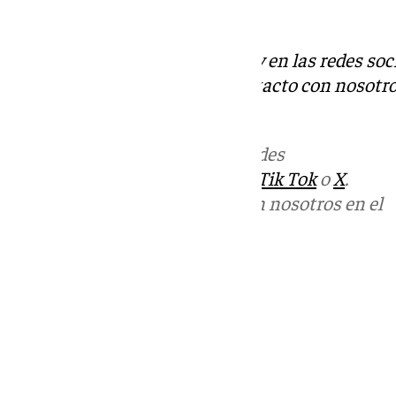
libre, previa autorización.
Descubre más noticias de 101Tv en las redes soc
Tok
o
X
. Puedes ponerte en contacto con nosotro
informativos@101tv.es
.
Más noticias de
101TV
en las redes
sociales:
Instagram
,
Facebook
,
Tik Tok
o
X
.
Puedes ponerte en contacto con nosotros en el
correo
informativos@101tv.es
Tags:
Últimas noticias