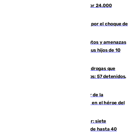
el eclipse del 12 de agosto compuesto por 24.000
agentes
Cortado el Cercanías C-2 de Málaga por el choque de
un tren con una catenaria caída
Detenido en Estepona por malos tratos y amenazas
de muerte a su pareja en presencia de sus hijos de 10
años y 11 meses
Desarticulada una red de tráfico de drogas que
introducía la mercancía desde Marruecos: 57 detenidos,
cuatro de ellos en Andalucía
Ferrán Torres, nombrado embajador de la
Comunidad Valenciana tras convertirse en el héroe del
Mundial
Andalucía sigue asfixiada por el calor: siete
provincias, en alerta por temperaturas de hasta 40
grados