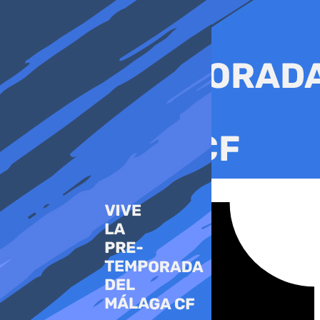
Ir
al
contenido
Tiktok