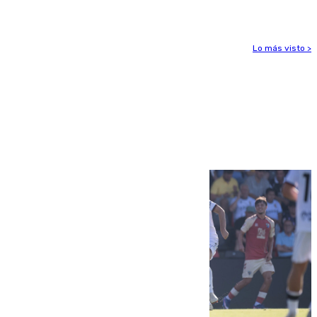
Lo más visto >
Más noticias
Ver más >