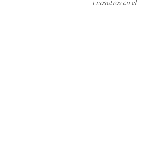
Puedes ponerte en contacto con nosotros en el
correo
informativos@101tv.es
Tags:
Fútbol
LaLiga
Segunda División
Últimas noticias