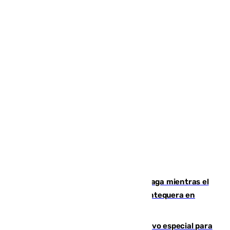
El taró tiñe de niebla la costa de Málaga mientras el
calor se concentra en el interior con Antequera en
aviso amarillo
La Guardia Civil prepara un dispositivo especial para