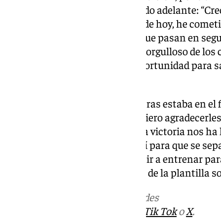
compañeros para sacar el partido adelante: “Cre
hay poco que hablar y, en el día de hoy, he comet
haber cometido. Son acciones que pasan en segu
equipo y a la afición. Estoy muy orgulloso de los
gracias y mañana tengo una oportunidad para sal
jugando”.
“Han venido a animarme mientras estaba en el f
decirme que lo iban a sacar y quiero agradecerle
porque han sido inmensos. Esta victoria nos ha h
poco más a mí. Quería salir aquí para que se sep
mañana voy a ser el primero en ir a entrenar pa
Dotor sobre el comportamiento de la plantilla so
Más noticias de
101TV
en las redes
sociales:
Instagram
,
Facebook
,
Tik Tok
o
X
.