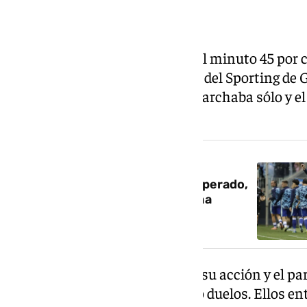
Carlos Dotor fue expulsado en el minuto 45 por c
hombre en una acción ofensiva del Sporting de Gi
espalda a Gelabert cuando se marchaba sólo y el 
tarjeta roja el centrocampista.
NOTICIA RELACIONADA
Funes: “El malaguismo no ha esperado,
ha decidido que pasase lo que ha
pasado hoy”
Dotor, realiza autocrítica sobre su acción y el pa
entramos un poquito perdiendo duelos. Ellos en