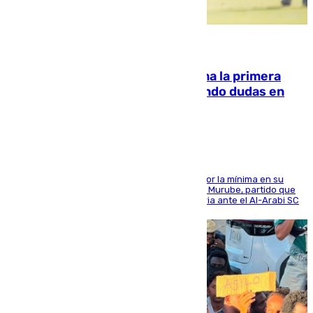
07.08.2026
El Málaga cae ante el Ceuta y suma la primera
derrota de la pretemporada dejando dudas en
defensa
El cuadro dirigido por Juanfran Funes perdió por la mínima en su
envite contra el conjunto caballa en el Alfonso Murube, partido que
se disputó un día después de su primera victoria ante el Al-Arabi SC