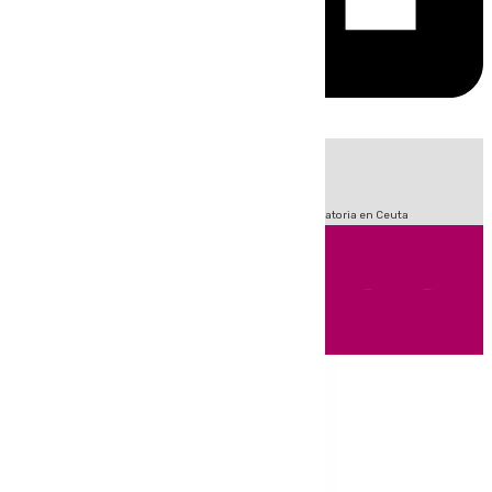
HOY
|
Sucesos
Fútbol
LaLiga
Primera División
Crisis Migratoria en Ceuta
Andalucía