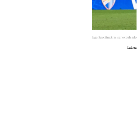
Dotor se marcha del Málaga-Sporting tras ser expulsado
LaLiga
Jairo Sánchez
domingo, 10 mayo 2026, 00:48
Compartir: