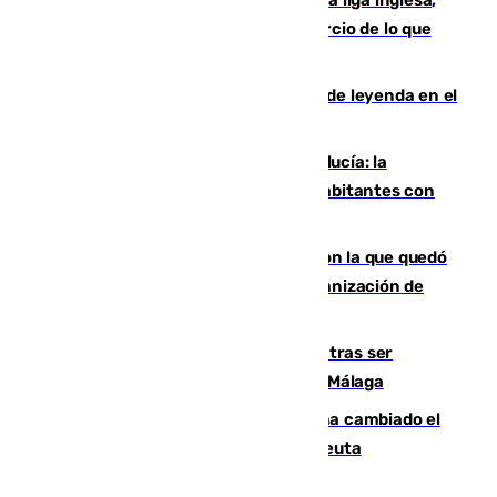
rechaza una oferta equivalente a un tercio de lo que
vale el club por un jugador
La familia Hernangómez: un legado de leyenda en el
mundo del baloncesto
Nuevo récord de población en Andalucía: la
comunidad supera los 8,7 millones de habitantes con
una alta tasa de extranjeros
Agrede sexualmente a una mujer con la que quedó
por Instagram: dos años prisión e indemnización de
9.000 euros
Un turista de 17 años, hospitalizado tras ser
atropellado a propósito en el Centro de Málaga
De bocadillos a lentejas y pollo: así ha cambiado el
menú de los militares desplegados en Ceuta