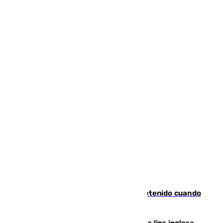
Mata a su expareja en Murcia y es detenido cuando
huía hacia Granada
El Boreham Wood, equipo de la quinta liga inglesa,