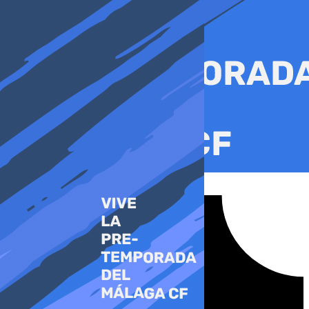
Ir
al
contenido
Tiktok