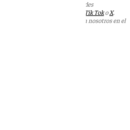
Más noticias de
101TV
en las redes
sociales:
Instagram
,
Facebook
,
Tik Tok
o
X
.
Puedes ponerte en contacto con nosotros en el
correo
informativos@101tv.es
Tags:
Últimas noticias