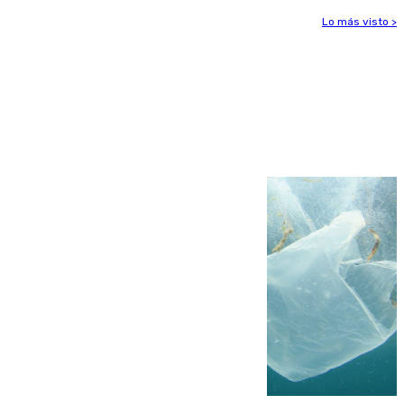
Lo más visto >
Más noticias
Ver más >