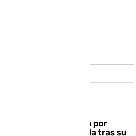
Andalucía
La Rosaleda, obligada por
LaLiga a ser reformada tras su