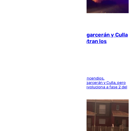
08.08.2026
Incendios de Castellón: Sierra Engarcerán y Culla
evolucionan positivamente y centran los
esfuerzos en Tírig
La UME se suma al operativo de control de los incendios,
progresando adecuadamente los de Sierra Engarcerán y Culla, pero
centrando todo el empeño en el de Culla, que evoluciona a fase 2 del
PEIF