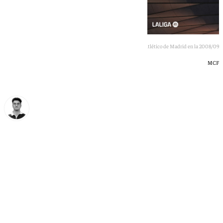
Partido entre Málaga y Atlético de Madrid en la 2008/09
MCF
Ignacio Pérez
martes, 30 junio 2026, 22:27
Compartir: