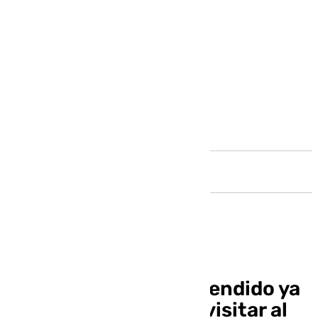
Andalucía
Un Málaga recién ascendido ya
sabe lo que significa visitar al