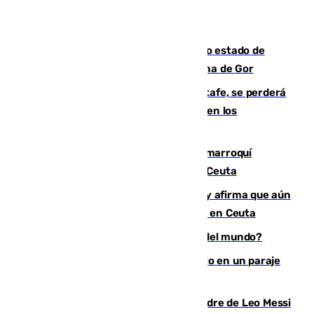
Encuentran un cadáver en avanzado estado de
descomposición en la localidad granadina de Gor
Christantus Uche, delantero del Getafe, se perderá
toda la temporada por varias fracturas en los
ligamentos de su rodilla derecha
Expulsado de España un ciudadano marroquí
condenado por allanar una vivienda en Ceuta
Vivas niega la versión del Gobierno y afirma que aún
quedan entre 8.000 y 11.000 migrantes en Ceuta
¿Es Tadej Pogacar el mejor ciclista del mundo?
Los Bomberos combaten un incendio en un paraje
de Granada
Muere a los 68 años Jorge Messi, padre de Leo Messi