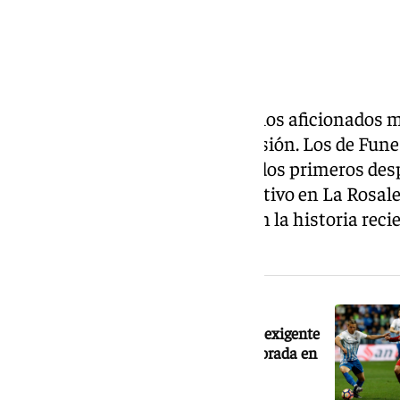
Primera ‘torta’ de realidad para los aficionados
aterrizado en esta Primera División. Los de Fune
Madrid y al Real Madrid en sus dos primeros de
—entre medio recibirá al Deportivo en La Rosal
no es la primera vez que se da en la historia reci
precedente bastante reciente.
NOTICIA RELACIONADA
El Málaga tendrá un calendario muy exigente
tanto al inicio como al final de temporada en
su regreso a Primera