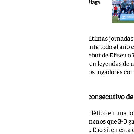
El estreno en Primera División del Málaga
puede ser aplazado por el Mundial
Aquel equipo se desinfló en las últimas jornada
más que asequible, aunque durante todo el año 
altas de la clasificación. Fue el debut de Eliseu 
años más tarde, se convirtieron en leyendas de 
Champions con ambos históricos jugadores como
de Pellegrini.
También en el segundo año consecutivo de
La revancha del Málaga con el Atlético en una jo
año después. Nada más y nada menos que 3-0 ga
esta ocasión, fue en La Rosaleda. Eso sí, en est