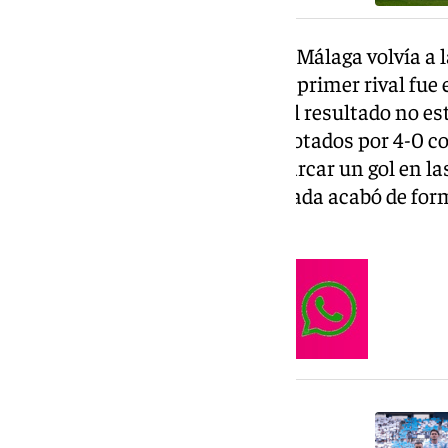
En la temporada 2008/2009, el Málaga volvía a la
excepcional año en Segunda. El primer rival fue e
antiguo Vicente Calderón. Aquel resultado no est
malaguistas, pues cayeron derrotados por 4-0 co
aquel Málaga fue incapaz de marcar un gol en la
aunque sin embargo, la temporada acabó de form
paso de Europa.
NOTICIA RELACIONADA