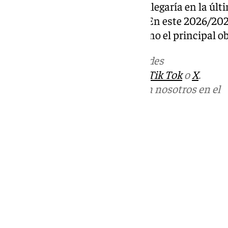
conseguir la permanencia, que llegaría en la últ
con un gol antológico de Duda. En este 2026/202
una salvación que se antoja como el principal obj
Más noticias de
101TV
en las redes
sociales:
Instagram
,
Facebook
,
Tik Tok
o
X
.
Puedes ponerte en contacto con nosotros en el
correo
informativos@101tv.es
Tags:
Fútbol
LaLiga
Primera División
Últimas noticias