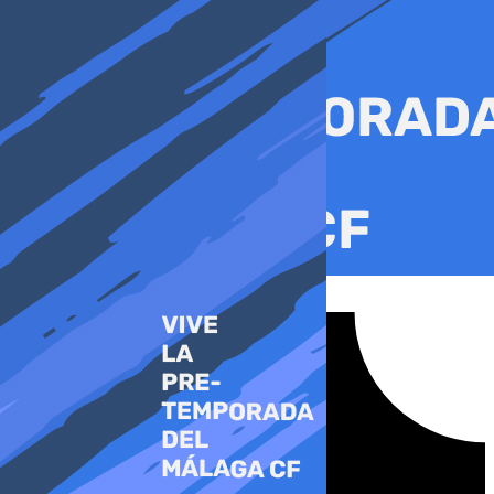
Ir
al
contenido
Tiktok