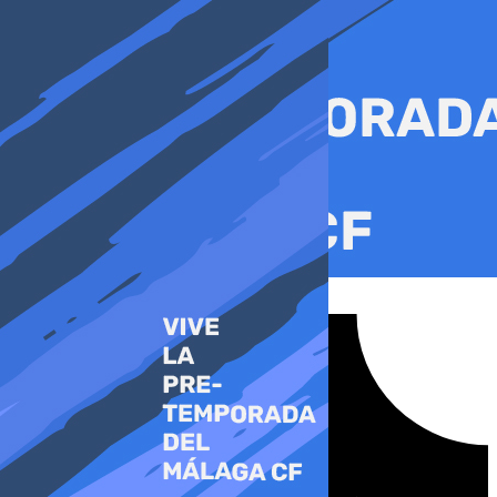
Ir
al
contenido
Tiktok