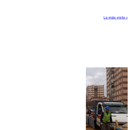
Lo más visto >
Más noticias
Ver más >