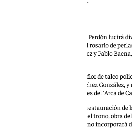
la última petalada de la jornada.
Valiosos estrenos
La imagen de la Virgen del Gran Perdón lucirá di
ocasión centenaria. Destacan el rosario de perla
oro, donado por Agustín González y Pablo Baena,
María Antonia Navarrete.
También estrenará una rosa de flor de talco po
por Javier Molina y Sandra Sánchez González, y
oro, obsequio de los componentes del ‘Arca de C
Entre las novedades destaca la restauración de 
que figura en la capilla central del trono, obra 
García. Además, el cajillo del trono incorporará 