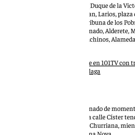
Alcazabilla, Císter, San Agustín, Duque de la Vict
Larios, plaza del Obispo, Strachan, Larios, plaza
Cisneros, Fajardo, Compañía, Tribuna de los Pobr
Carrera de Capuchinos, Empecinado, Alderete, 
Domínguez Ávila, plaza de Capuchinos, Alamed
Lara y San Millán.
Súper fin de semana cofrade en 101TV con tr
desde Córdoba, Sevilla y Málaga
Puntos destacados
El extenso itinerario estará jalonado de momen
la experiencia procesional. En la calle Císter ten
intervención de la comparsa de Churriana, mientr
Naranjos actuará el coro Carmina Nova.