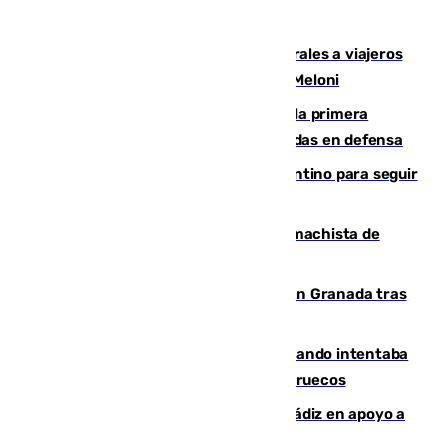
España restablece controles temporales a viajeros
procedentes de Italia como repuesta a Meloni
El Málaga cae ante el Ceuta y suma la primera
derrota de la pretemporada dejando dudas en defensa
Marruecos, la principal baza de Infantino para seguir
al frente de la FIFA
Pedro Sánchez condena el crimen machista de
Benahavís
Angustioso rescate de una familia en Granada tras
caer su coche por un terraplén
Fallece un joven tras caer al mar cuando intentaba
entrar en parapente a Ceuta desde Marruecos
CIES NO moviliza a la provincia de Cádiz en apoyo a
la respuesta humanitaria de Ceuta