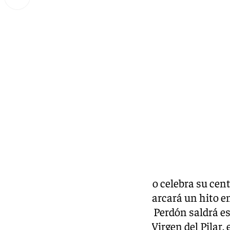
Miguel Alfonso
viernes, 10 octubre 2025, 18:23
Compartir:
La Hermandad del Prendimiento celebra su cent
procesión extraordinaria que marcará un hito en
La imagen de la Virgen del Gran Perdón saldrá es
la Hispanidad y festividad de la Virgen del Pilar,