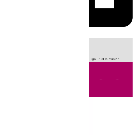
HOY
|
Fútbol
Primera División
Crisis Migratoria en Ceuta
LaLiga
101 Televisión
Andalucía