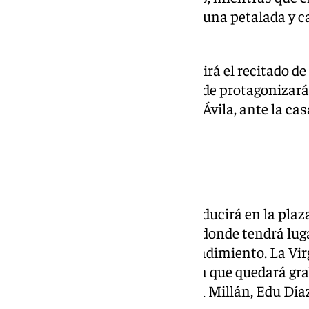
hermandad de la Sangre, habrá una petalada y ca
Paco Pastora.
La Carrera de Capuchinos incluirá el recitado d
calle Alderete, la juventud cofrade protagonizar
en la calle Eduardo Domínguez Ávila, ante la ca
sucederán cante y petalada.
Encuentro histórico
El momento culminante se producirá en la plaza
parroquia de la Divina Pastora, donde tendrá luga
encuentro con el Cristo del Prendimiento. La Vi
alfombra de sal en una estampa que quedará gra
Durante el encierro en calle San Millán, Edu Día