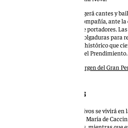
La plaza de la Constitución acogerá cantes y bai
coro Aire Andaluz. En la calle Compañía, ante l
producirá el cambio del turno de portadores. Las 
engalanadas con reposteros y colgaduras para rec
Perdón en este acontecimiento histórico que cier
fundacional de la Hermandad del Prendimiento.
Así será el recorrido de la Virgen del Gran P
octubre
Momentos especiales
Uno de los instantes más emotivos se vivirá en l
una soprano interpretará el Ave María de Caccini
con cantes y bailes por verdiales, mientras que e