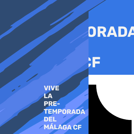
Ir
al
contenido
Tiktok