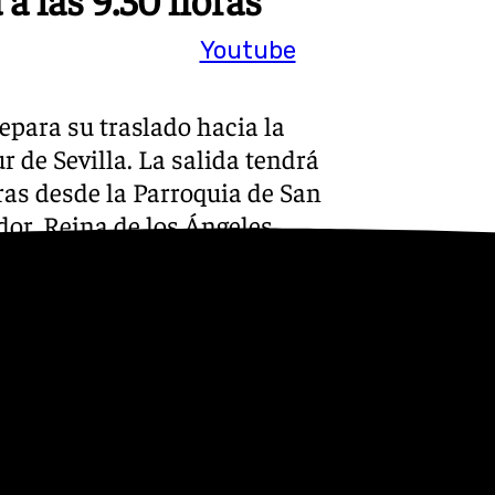
Youtube
para su traslado hacia la
r de Sevilla. La salida tendrá
oras desde la Parroquia de San
dor, Reina de los Ángeles,
Principito, Platero y Yo, La
astián Bandarán. La entrada
 11.45 horas.
partida hacia Jesús
 madrugada muy