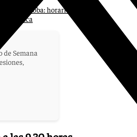
no en Córdoba: horarios,
n histórica
do de Semana
esiones,
 a las 9.30 horas