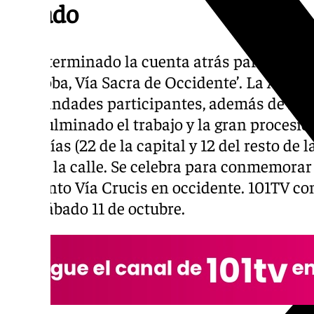
sábado
Se ha terminado la cuenta atrás para el Ma
‘Córdoba, Vía Sacra de Occidente’. La Agrup
hermandades participantes, además de las 
han culminado el trabajo y la gran procesió
cofradías (22 de la capital y 12 del resto de 
salir a la calle. Se celebra para conmemorar
del Santo Vía Crucis en occidente. 101TV co
este sábado 11 de octubre.