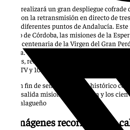
101TV realizará un gran despliegue cofrade 
Pilar con la retransmisión en directo de tr
desde diferentes puntos de Andalucía. Este 
Magno de Córdoba, las misiones de la Espera
salida centenaria de la Virgen del Gran Pe
Málaga. Todas las retransmisiones estarán 
101tv.es, redes sociales, la plataforma 101 P
de 101TV y 101 Cofrade.
Un fin de semana cofrade histórico con 
la salida misionera de Triana y los cie
malagueño
35 imágenes recorrerán las ca