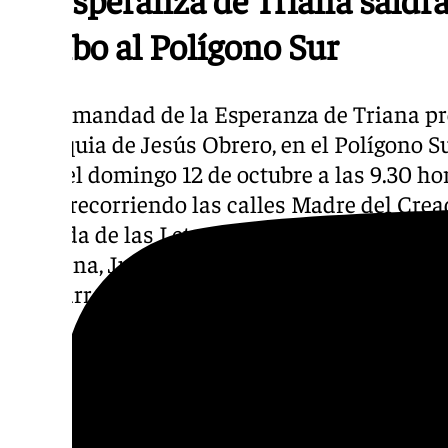
rumbo al Polígono Sur
La hermandad de la Esperanza de Triana pre
Parroquia de Jesús Obrero, en el Polígono Su
lugar el domingo 12 de octubre a las 9.30 h
Pío X, recorriendo las calles Madre del Crea
Avenida de las Letanías, Madre de Cristo, El 
Colmena, Juan de Mairena y Padre José Seb
a la Parroquia de Jesús Obrero se prevé a las
La Esperanza de Triana espera su gran 
Obrero
El Prendimiento tendrá una