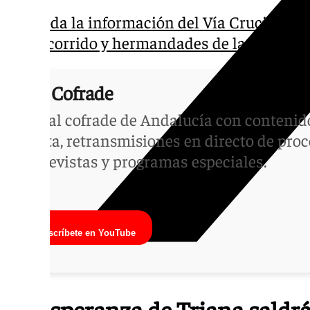
Toda la información del Vía Crucis Mag
recorrido y hermandades de la procesió
101 Cofrade
Canal cofrade de Andalucía con conteni
Santa, retransmisiones en directo de proc
entrevistas y programas especiales.
Suscríbete en YouTube
La Esperanza de Triana saldrá