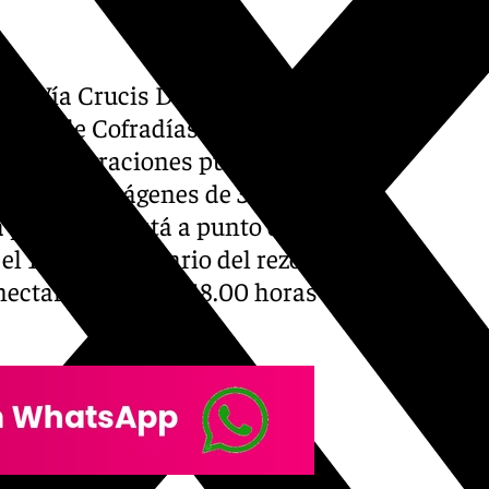
gno Vía Crucis Diocesano
ación de Cofradías y las
administraciones públicas,
n, con 35 imágenes de 34
la provincia) está a punto de
 el 1600 aniversario del rezo
nectará desde las 18.00 horas