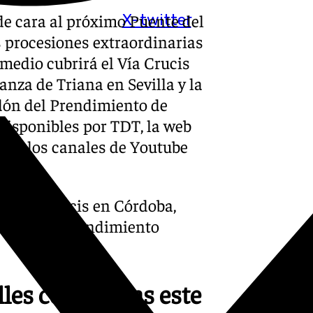
de cara al próximo Puente del
X-twitter
es procesiones extraordinarias
medio cubrirá el Vía Crucis
nza de Triana en Sevilla y la
rdón del Prendimiento de
disponibles por TDT, la web
lay y los canales de Youtube
el Vía Crucis en Córdoba,
n años del Prendimiento
lles cordobesas este