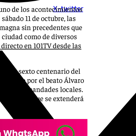
 uno de los acontecimientos
X-twitter
 sábado 11 de octubre, las
n magna sin precedentes que
a ciudad como de diversos
 directo en 101TV desde las
ar el sexto centenario del
roducido por el beato Álvaro
de las hermandades locales.
n recorrido que se extenderá