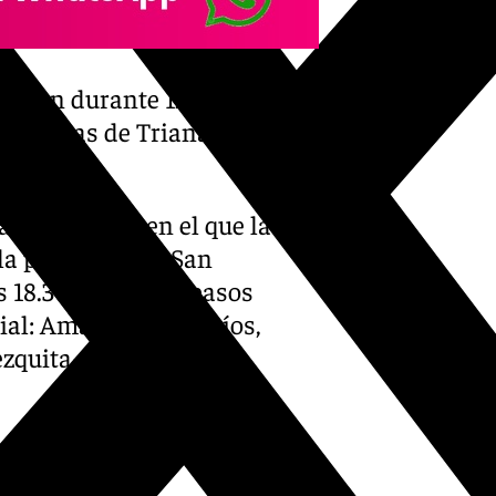
rrerán durante 12 horas
es Caídas de Triana y
ras, momento en el que la
la parroquia de San
s 18.30 horas, los pasos
cial: Amador de los Ríos,
ezquita-Catedral por la
on tres procesiones en