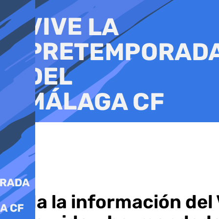
Ir
al
contenido
Toda la información del