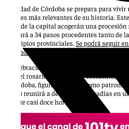
La ciudad de Córdoba se prepara para vivir
cofrades más relevantes de su historia. Este
calles de la capital acogerán una procesió
agrupará a 34 pasos procedentes tanto de l
municipios provinciales.
Se podrá seguir en
18.00 horas.
La celebración tiene como motivo conmemor
rezo del rosario en el mundo occidental, int
de Córdoba, figura venerada como patrono 
El acto reunirá a decenas de cofradías en u
durante casi doce horas.