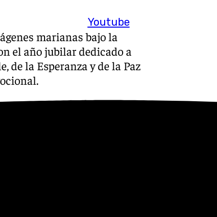
Youtube
mágenes marianas bajo la
n el año jubilar dedicado a
le, de la Esperanza y de la Paz
ocional.
a Crucis según la propuesta de
e recorrerán desde la
, representadas por imágenes
de la Frontera, La Rambla y
e primer nivel