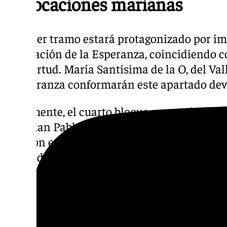
Advocaciones marianas
El tercer tramo estará protagonizado por i
advocación de la Esperanza, coincidiendo co
esta virtud. María Santísima de la O, del Val
y Esperanza conformarán este apartado dev
Finalmente, el cuarto bloque recreará el Ví
San Juan Pablo II, con quince estaciones qu
Oración en el Huerto hasta la Resurrección
de Córdoba, Lucena, Fernán Núñez, Aguilar 
El Carpio.
Joyas escultóricas y música d