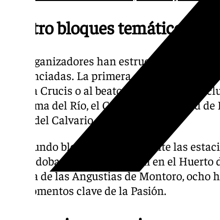
Cuatro bloques temáticos
Los organizadores han estructurado el corte
diferenciadas. La primera agrupa hermandad
del Vía Crucis o al beato homenajeado, incl
de Palma del Río, el Cristo de la Caridad d
Jesús del Calvario.
El segundo bloque sigue fielmente las esta
de Córdoba. Desde la Oración en el Huerto 
Señora de las Angustias de Montoro, ocho
los momentos clave de la Pasión.