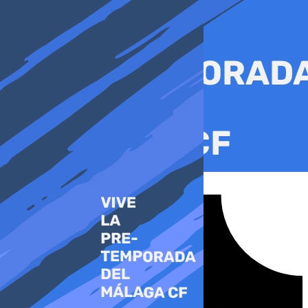
Ir
al
contenido
Tiktok