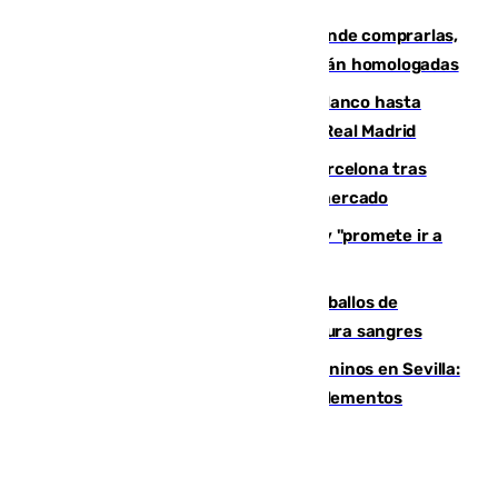
Gafas para el eclipse solar 2026: dónde comprarlas,
dónde conseguirlas y cómo saber si están homologadas
Vinícius Júnior seguirá vestido de blanco hasta
2032 tras cerrar su renovación con el Real Madrid
Rodrigo negocia su fichaje por el Barcelona tras
romper con el Madrid y revoluciona el mercado
El Rey traslada a Vivas su respaldo y "promete ir a
Ceuta" después de la crisis migratoria
El primer ciclo de las carreras de caballos de
Sanlúcar arranca este sábado con 27 pura sangres
Continúan los cierres de parques caninos en Sevilla:
se detectan alimentos que contienen elementos
peligrosos