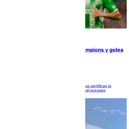
06.08.2026
El Betis supera el examen de Champions y golea
al Arsenal en Dublín (1-3)
Riquelme, Deossa y Fornals firman los tantos que certifican la
superioridad bética ante un rival de máximo nivel europeo