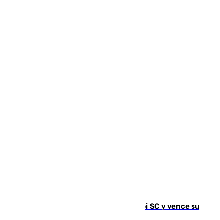
El Málaga es muy superior al Al-Arabi SC y vence su
primer encuentro de pretemporada