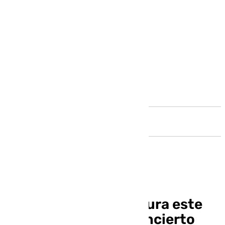
Andalucía
El Santo Ángel inaugura este
viernes el ciclo de concierto