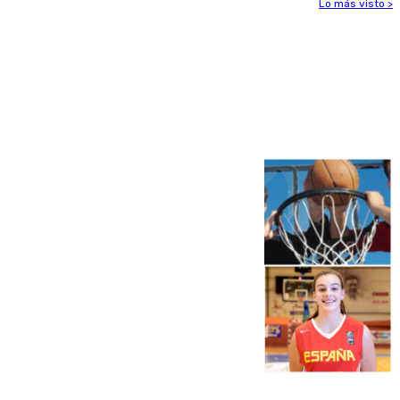
Lo más visto >
Más noticias
Ver más >