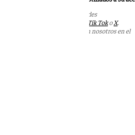
Más noticias de
101TV
en las redes
sociales:
Instagram
,
Facebook
,
Tik Tok
o
X
.
Puedes ponerte en contacto con nosotros en el
correo
informativos@101tv.es
Tags:
Últimas noticias