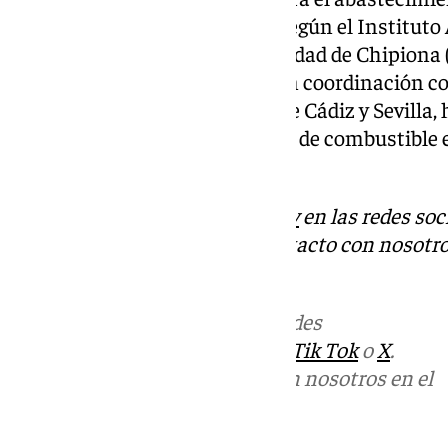
a actividades de narcotráfico. Según el Institut
detectada a la altura de la localidad de Chipiona
a lo largo del río Guadalquivir en coordinación c
servicio de las comandancias de Cádiz y Sevilla,
de la embarcación y las petacas de combustible 
Lebrija.
Descubre más noticias de
101Tv
en las redes soc
Tok
o
X
. Puedes ponerte en contacto con nosotro
informativos@101tv.es
Más noticias de
101TV
en las redes
sociales:
Instagram
,
Facebook
,
Tik Tok
o
X
.
Puedes ponerte en contacto con nosotros en el
correo
informativos@101tv.es