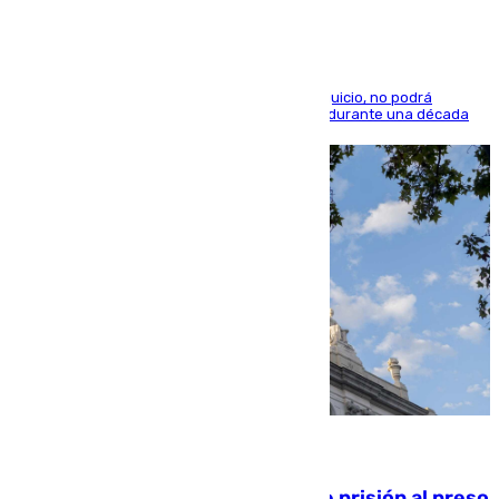
El condenado, que reconoció los hechos en el juicio, no podrá
acercarse a la víctima ni comunicarse con ella durante una década
06.08.2026
El Supremo ratifica los 17 años de prisión al preso