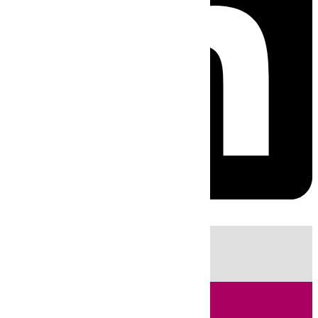
HOY
|
Fútbol
Sucesos
Ciencia
Primera División
Cádiz