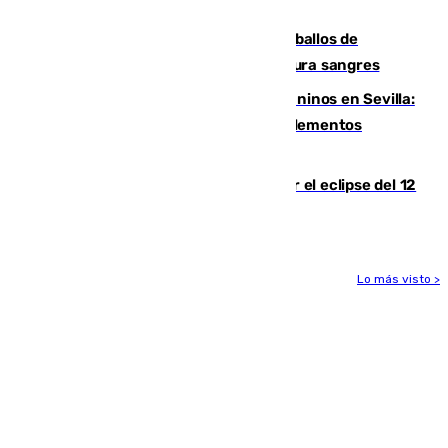
crisis migratoria
El primer ciclo de las carreras de caballos de
Sanlúcar arranca este sábado con 27 pura sangres
Continúan los cierres de parques caninos en Sevilla:
se detectan alimentos que contienen elementos
peligrosos
Estos son los mejores sitios para ver el eclipse del 12
de agosto en la provincia de Málaga
Lo más visto >
Más noticias
Ver más >