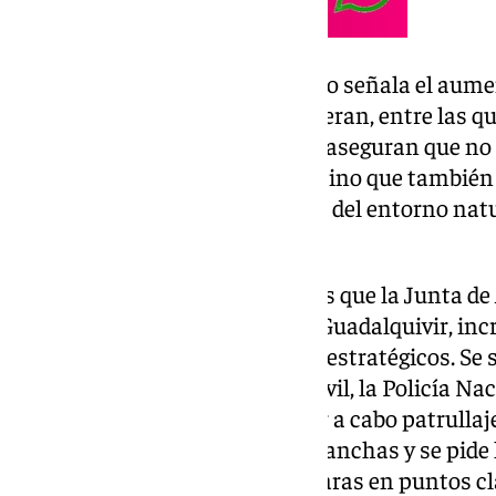
La propuesta que se ha realizado señala el aumen
el río y la preocupación que generan, entre las 
para el tráfico de drogas, ya que aseguran que no
de las comunidades ribereñas, sino que también
ecosistema del río y a la imagen del entorno na
problema de salud pública.
Lo que se pide en esta moción es que la Junta de
de control y vigilancia en el río Guadalquivir, i
fuerzas de seguridad en puntos estratégicos. Se so
la colaboración de la Guardia Civil, la Policía Na
seguridad del Estado para llevar a cabo patrullaje
de interceptar el paso de narcolanchas y se pide 
vigilancia adicional, como cámaras en puntos cla