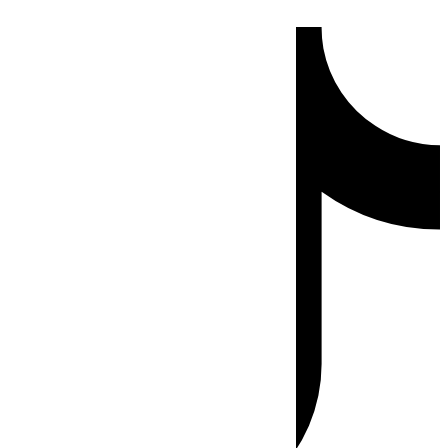
Ir
Tiktok
al
contenido