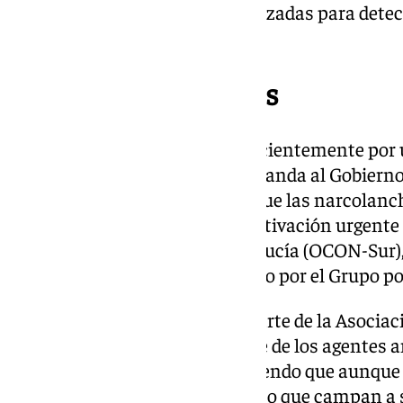
drones y otras tecnologías avanzadas para detect
real.
Municipios Ribereños
En Coria del Río se aprobaba recientemente po
Andalucía por Sí (AxSí) que demanda al Gobierno
tecnológicas para así impedir que las narcolanc
impunemente, así como la reactivación urgente
contra el Narcotráfico en Andalucía (OCON-Sur),
un punto de adición incorporado por el Grupo po
También se ha mostrado por parte de la Asociaci
(AUGC), la impotencia por parte de los agentes a
narcolanchas por el río, exponiendo que aunque
de largo, se ha llegado a un punto que campan a 