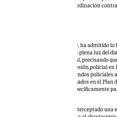
la disolución del Órgano de Coordinación contra
(OCON-Sur).
Más presión
El gobierno central, por su parte, ha admitido lo 
imágenes de las narcolanchas a plena luz del día
correspondiente a Sevilla capital, precisando que
que deriva del aumento de la presión policial en 
destinar más recursos si los mandos policiales
ese sentido los recursos desplegados en el Plan
Gibraltar, diseñado también específicamente par
narcotráfico.
En Lebrija la Guardia Civil ha interceptado un
200 petacas de combustible para el abastecimie