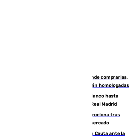
Gafas para el eclipse solar 2026: dónde comprarlas,
dónde conseguirlas y cómo saber si están homologadas
Vinícius Júnior seguirá vestido de blanco hasta
2032 tras cerrar su renovación con el Real Madrid
Rodrigo negocia su fichaje por el Barcelona tras
romper con el Madrid y revoluciona el mercado
El Rey traslada a Vivas su respaldo a Ceuta ante la