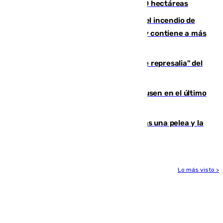
incendio de Niebla, que supera las 4.000 hectáreas
340 personas más desalojadas por el incendio de
Niebla, que mantiene a 410 evacuadas y contiene a más
de 500 efectivos trabajando
Italia responde ante las "medidas de represalia" del
Gobierno de Sánchez
El Sevilla se desinfla ante el Leverkusen en el último
ensayo (1-2)
Tensión en la prisión de Alhaurín tras una pelea y la
incautación de un punzón
Lo más visto >
Más noticias