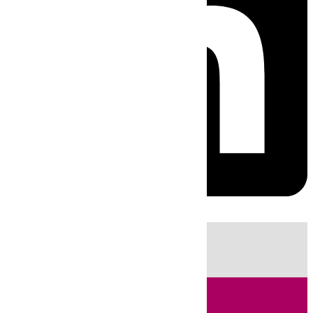
HOY
|
Sucesos
Incendios
Huelva
Guardia Civil
Fútbol