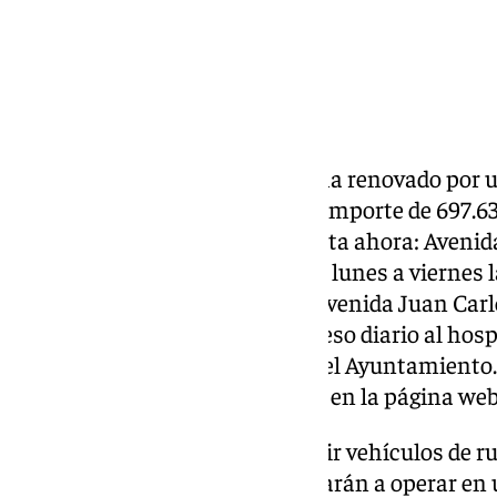
El Ayuntamiento de
Estepona
ha renovado por u
con la empresa Avanza, por un importe de 697.63
líneas que vienen operando hasta ahora: Avenida
acceso al polígono industrial de lunes a viernes l
18.30 horas); la que conecta la avenida Juan Ca
(avenida Costa Galera), con acceso diario al hosp
Benahavís, con finalización en el Ayuntamiento.
completos se pueden consultar en la página we
Como novedad, se van a sustituir vehículos de 
y número de plazas, que empezarán a operar en