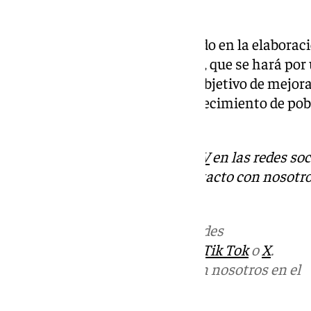
contratada a estos efectos.
El Consistorio está ya trabajando en la elaboraci
concurso la próxima concesión, que se hará por
por una cuantía mayor, con el objetivo de mejora
demanda al alza derivada del crecimiento de po
ciudad.
Descubre más noticias de
101TV
en las redes soc
Tok
o
X
. Puedes ponerte en contacto con nosotro
correo
informativos@101tv.es
Más noticias de
101TV
en las redes
sociales:
Instagram
,
Facebook
,
Tik Tok
o
X
.
Puedes ponerte en contacto con nosotros en el
correo
informativos@101tv.es