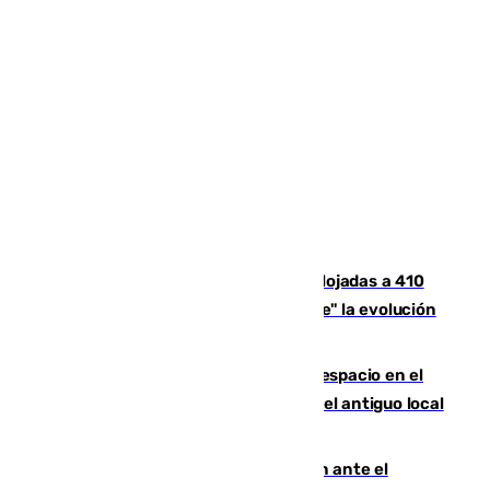
El incendio de Niebla mantiene desalojadas a 410
personas que siguen con "incertidumbre" la evolución
del viento
Las marcas internacionales ganan espacio en el
Centro de Málaga: la Tagliatella abre en el antiguo local
de Vox Sports Bar
Moreno pide extremar la precaución ante el