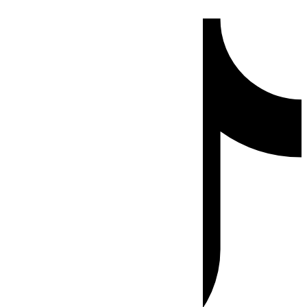
Ir
Tiktok
al
contenido