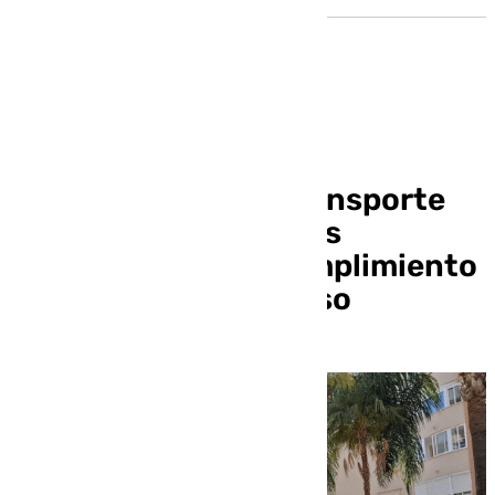
Estepona amplía el
presupuesto para transporte
público y reforzará los
controles para el cumplimiento
de los horarios de paso