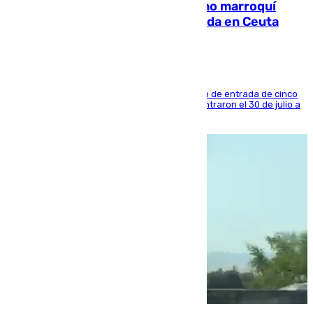
Expulsado de España un ciudadano marroquí
condenado por allanar una vivienda en Ceuta
La sentencia también contiene una prohibición de entrada de cinco
años al país y es uno de los inmigrantes que entraron el 30 de julio a
la ciudad autónoma