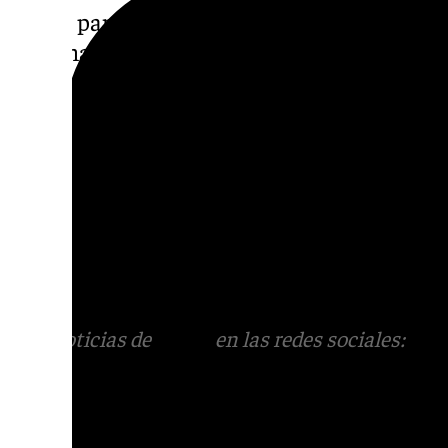
Por su parte, también han crecido, el de Ar
máxima de 128,65 hectómetros cúbicos cue
embalsado de 88,13 hectómetros cúbicos, con
ciento de su capacidad máxima de acopio de 
Zufre se encuentra al 65,2 por ciento con 
de 114,36 hectómetros cúbicos.
Descubre más noticias de
101Tv
en las rede
sociales:
Instagram
,
Facebook
,
Tik Tok
o
X
.
con nosotros en el correo
informativos@101t
Más noticias de
101TV
en las redes sociales:
Ins
correo
informativos@101tv.es