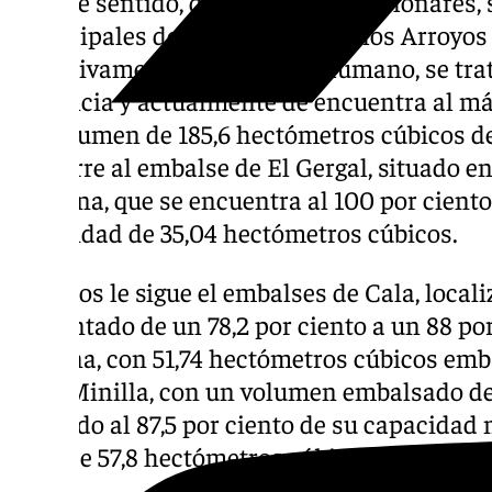
En este sentido, del embalse de Melonares, 
municipales de Castilblanco de los Arroyos
exclusivamente al consumo humano, se trat
provincia y actualmente de encuentra al m
un volumen de 185,6 hectómetros cúbicos 
le ocurre al embalse de El Gergal, situado e
Guillena, que se encuentra al 100 por cien
capacidad de 35,04 hectómetros cúbicos.
A ambos le sigue el embalses de Cala, local
aumentado de un 78,2 por ciento a un 88 por
semana, con 51,74 hectómetros cúbicos emb
de la Minilla, con un volumen embalsado de
llegando al 87,5 por ciento de su capacidad
total de 57,8 hectómetros cúbicos.