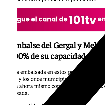
El embalse del Gergal y Melo
al 100% de su capacidad
El agua embalsada en estos pantanos es la 
Sevilla y los once municipios perteneciente
cuenta ahora mismo con máximo históricos
embalsada.