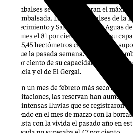
Los embalses sevillanos superan el máximo
agua embalsada. La red de embalses de la 
Abastecimiento y Saneamiento de Aguas de 
este lunes el 81 por ciento (81,9%) de su c
con 525,45 hectómetros cúbicos, lo que supo
más que la pasada semana. Son dos los emb
100 por ciento de su capacidad, el de Melon
provincia y el de El Gergal.
Así, con un mes de febrero más seco de lo h
precipitaciones, las reservan han aumentado
de las intensas lluvias que se registraron e
repitiendo en el mes de marzo con la borra
contrasta con la vivida el pasado año en est
embalsada no superaba el 47 por ciento.