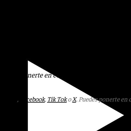
acena, que con una capacidad
nta con un volumen
 lo que está al 68,5 por
agua. Por su parte el de
un volumen de agua embalsada
s
 Puedes ponerte en contacto
v.es
tagram
,
Facebook
,
Tik Tok
o
X
. Puedes ponerte en 