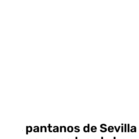
Ir
al
contenido
Los pantanos de Sevill