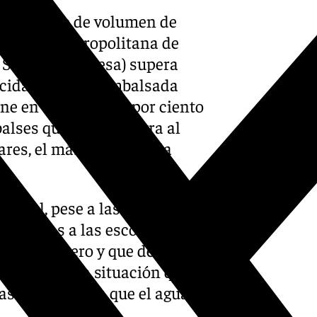
 histórico de volumen de
Empresa Metropolitana de
Sevilla (Emasesa) supera
apacidad de agua embalsada
ne en torno a un 8 por ciento
alses que se encuentra al
ares, el más grande de la
abitual, pese a las mínimas
 gracias a las escorrentías
l mes de enero y que de están
sca Jana. Una situación que
as fechas, en la que el agua