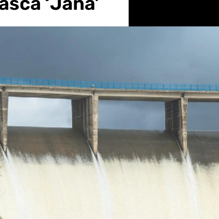
asca ‘Jana’