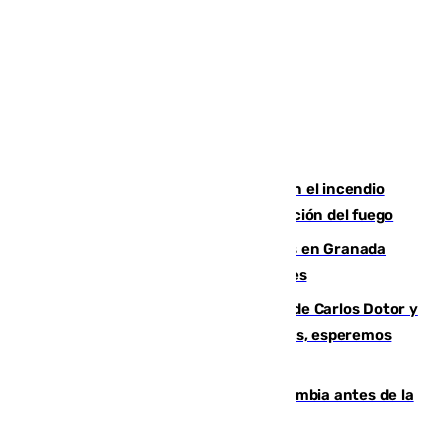
Activado el nivel 2 de emergencia en el incendio
forestal de Niebla por la compleja evolución del fuego
Controlado un incendio de rastrojos en Granada
junto a la autovía y al Callejón de Nogales
Juanfran Funes, sobre las lesiones de Carlos Dotor y
Fernando Calero: “Estamos preocupados, esperemos
que no sea nada”
Felipe VI refuerza los lazos con Colombia antes de la
llegada del nuevo presidente