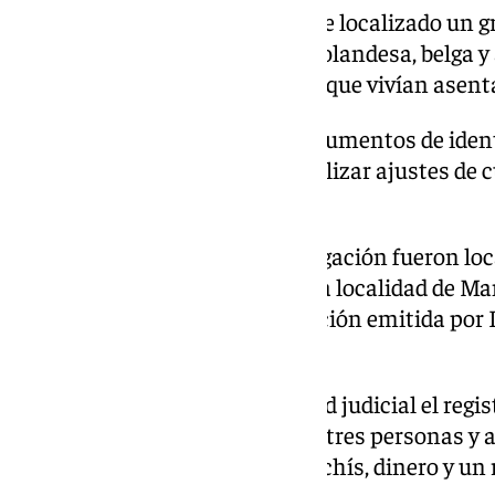
Tras las gestiones realizadas fue localizado un 
individuos de nacionalidades holandesa, belga 
desapercibidos como turistas y que vivían asent
Estos individuos utilizaban documentos de identi
localizados y se dedicaban a realizar ajustes de 
de droga.
Así, continuando con la investigación fueron lo
grupo en una urbanización de la localidad de Man
una orden de búsqueda y detención emitida por I
Unión Europea.
Por ello, se solicitó a la autoridad judicial el regi
organización, siendo detenidas tres personas y
de MDMA, 3,5 kilogramos de hachís, dinero y un re