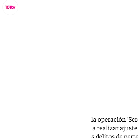
Miguel Alfonso
lunes, 2 septiembre 2024, 10:34
Compartir:
La
Guardia Civil
, en el marco de la operación ‘Sc
organización criminal dedicada a realizar ajuste
detenidas cinco personas por los delitos de pert