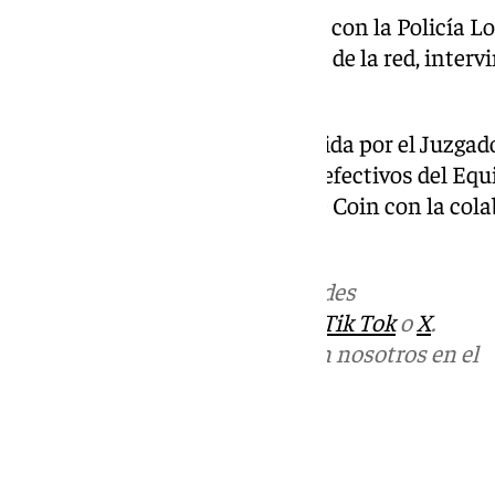
Ese mismo día, en colaboración con la Policía Lo
detenidos otros dos integrantes de la red, interv
reloj de lujo.
Esta investigación ha sido dirigida por el Juzga
Coin y ha sido desarrollada por efectivos del Equi
Guardia Civil de la Compañía de Coin con la colab
Marbella.
Más noticias de
101TV
en las redes
sociales:
Instagram
,
Facebook
,
Tik Tok
o
X
.
Puedes ponerte en contacto con nosotros en el
correo
informativos@101tv.es
Tags:
Últimas noticias