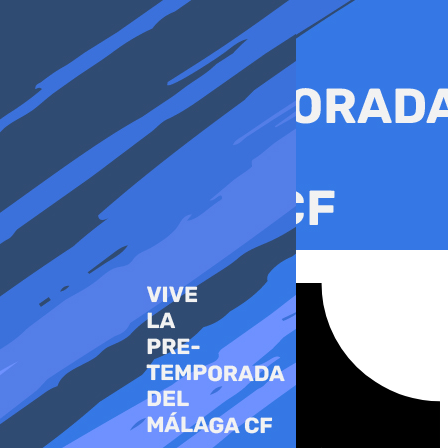
Ir
al
contenido
Tiktok