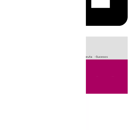
HOY
|
Fútbol
Primera División
LaLiga
Crisis Migratoria en Ceuta
Sucesos
Andalucía