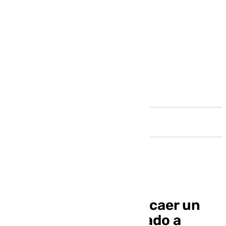
Andalucía
Cinco detenidos tras caer un
grupo criminal dedicado a