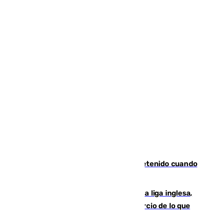
Mata a su expareja en Murcia y es detenido cuando
huía hacia Granada
El Boreham Wood, equipo de la quinta liga inglesa,
rechaza una oferta equivalente a un tercio de lo que
vale el club por un jugador