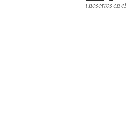
Puedes ponerte en contacto con nosotros en el
correo
informativos@101tv.es
Tags:
Últimas noticias