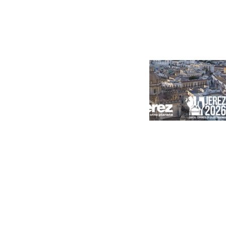
Portada
Andalucía
Sevilla
Málaga
Granada