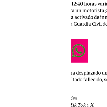
El Teléfono 112 ha recibido a las 12:40 horas va
asistencia sanitaria urgente para un motorista 
de la vía. La sala coordinadora ha activado de in
Emergencias Sanitarias 061, a la Guardia Civil de 
mantenimiento de la vía.
Hasta el
lugar de los hechos
se ha desplazado un
finalmente el motorista ha resultado fallecido,
del Instituto Armado.
Más noticias de
101TV
en las redes
sociales:
Instagram
,
Facebook
,
Tik Tok
o
X
.