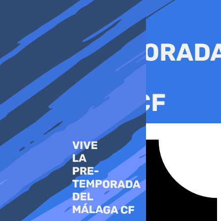
Ir
al
contenido
Tiktok