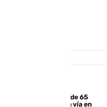
Andalucía
Fallece un motorista de 65
años tras salirse de la vía en