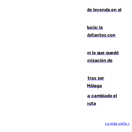
La familia Hernangómez: un legado de leyenda en el
mundo del baloncesto
Nuevo récord de población en Andalucía: la
comunidad supera los 8,7 millones de habitantes con
una alta tasa de extranjeros
Agrede sexualmente a una mujer con la que quedó
por Instagram: dos años prisión e indemnización de
9.000 euros
Un turista de 17 años, hospitalizado tras ser
atropellado a propósito en el Centro de Málaga
De bocadillos a lentejas y pollo: así ha cambiado el
menú de los militares desplegados en Ceuta
Lo más visto >