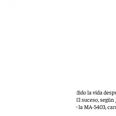
Miguel Alfonso
domingo, 6 octubre 2024, 17:05
Compartir:
Un motorista de 65 años ha perdido la vida despué
municipio de Ardales (Málaga). El suceso, según
tenido lugar en el kilómetro 4 de la MA-5403, car