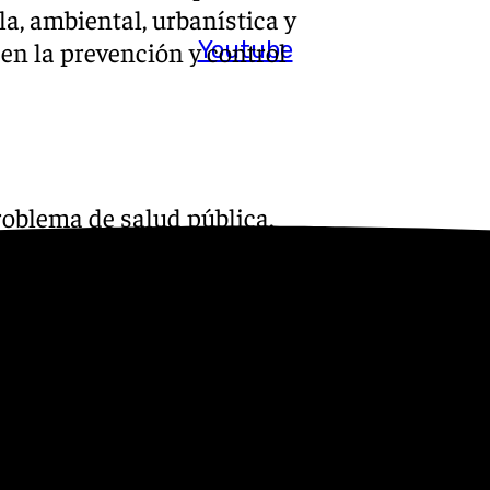
a, ambiental, urbanística y
Youtube
en la prevención y control
oblema de salud pública,
puede abordarse desde la
 nos mueve un objetivo común:
que aunque según los
rnacionales “el 80% de las
y menos del 1% de los
ión neurológica, como es el