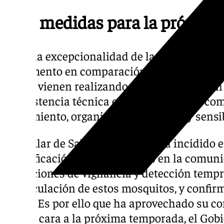
Más medidas para la próxim
Dada la excepcionalidad de la situación y an
incremento en comparación a años anteriore
que se vienen realizando medidas “tanto en
de asistencia técnica especializada”, así co
seguimiento, organización sanitaria y sensib
La titular de Salud y Consumo ha incidido en
identificación precoz del virus en la comu
actuaciones de vigilancia y detección tempra
de circulación de estos mosquitos, y confirm
virus”. Es por ello que ha aprovechado su 
que de cara a la próxima temporada, el Go