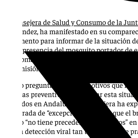
La
consejera de Salud y Consumo de la Jun
Hernández, ha manifestado en su comparece
Parlamento para informar de la situación de
que la presencia del mosquito portador de 
autónoma “no es nada nuevo”, ya que se vien
transmisión del mismo desde el año 2010.
Siendo preguntada por los motivos que han
medidas preventivas para atajar esta situac
fallecidos en Andalucía, la consejera ha exp
temporada de “excepcionalidad”, ya que el b
verano “no tiene precedentes conocidos” en 
de una detección viral tan temprano, que p