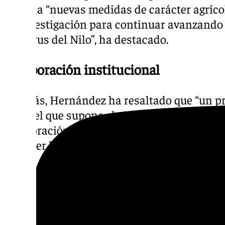
marcha “nuevas medidas de carácter agrícol
de investigación para continuar avanzando 
del Virus del Nilo”, ha destacado.
Colaboración institucional
Además, Hernández ha resaltado que “un pr
como el que supone el virus del Nilo, sólo 
colaboración institucional, ya que a todos
proteger la salud de la ciudadanía”.
A pesar de que la consejera ha incidido en 
informes de los organismos científicos inte
infecciones en humanos son asintomáticas 
infectados enferman gravemente con afectac