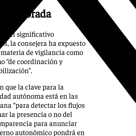
a temporada
te el significativo
s, la consejera ha expuesto
 materia de vigilancia como
mo “de coordinación y
ilización”.
 que la clave para la
nidad autónoma está en las
na “para detectar los flujos
ar la presencia o no del
comparencia para anunciar
bierno autonómico pondrá en