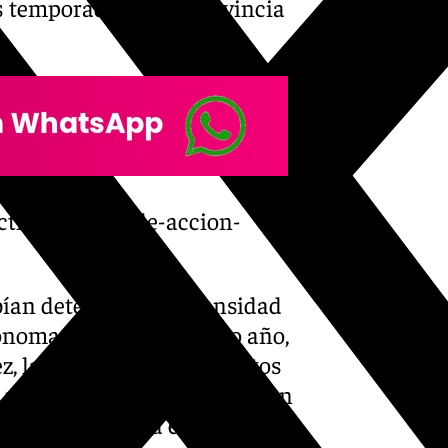
s temporadas en la provincia
ctiva-el-plan-de-accion-
bían detectado una densidad
ónoma hasta este mismo año,
z, las trampas de mosquitos
 mientras que este año, en un
00 mosquitos”, ha explicado.