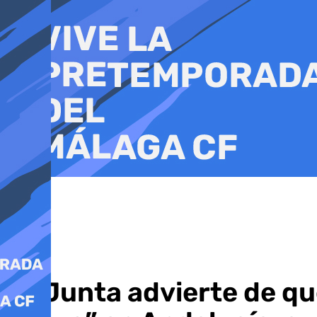
Ir
al
contenido
La Junta advierte de que