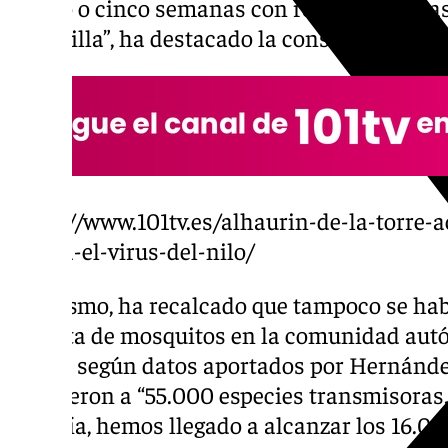
cuatro o cinco semanas con respecto a otra
de Sevilla”, ha destacado la consejera.
https://www.101tv.es/alhaurin-de-la-torre-a
contra-el-virus-del-nilo/
Asimismo, ha recalcado que tampoco se ha
tan alta de mosquitos en la comunidad aut
ya que según datos aportados por Hernánde
recogieron a “55.000 especies transmisoras,
solo día, hemos llegado a alcanzar los 16.0