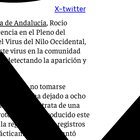
X-twitter
ta de Andalucía
, Rocío
ncia en el Pleno del
l Virus del Nilo Occidental,
este virus en la comunidad
e detectando la aparición y
 llevado a no tomarse
ión que ya ha dejado a ocho
licado que se trata de una
rote que se ha producido este
la región. “No hay registros
rácticamente se adelantó