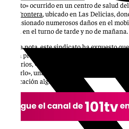
violento» ocurrido en un centro de salud d
de la Frontera
, ubicado en Las Delicias, do
ha ocasionado numerosos daños en el mobil
estaba en el turno de tarde y no de mañana.
En una nota, este sindicato ha expuesto que
se han producido agresiones físicas ni verb
sanitarios, «el paciente sí llegó a empujar a
calmarlo», una violencia que han considerad
justificación alguna».