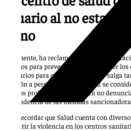
usuario al no estar s
turno
Igualmente, ha reclamado a la administrac
recursos para prevenir y para promover los 
necesarios para que la violencia no salga t
agresión a personal de la sanidad se conside
muchos profesionales prefieren no denunciar
contundencia de las medidas sancionadoras
Cabe recordar que Salud cuenta con divers
combatir la violencia en los centros sanitari