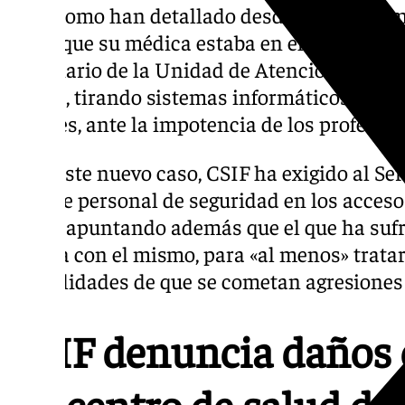
Tal y como han detallado desde CSIF, este m
saber que su médica estaba en el turno de t
mobiliario de la Unidad de Atención a la C
mesas, tirando sistemas informáticos al su
enseres, ante la impotencia de los profesion
Ante este nuevo caso, CSIF ha exigido al Se
dote de personal de seguridad en los acceso
salud, apuntando además que el que ha sufr
cuenta con el mismo, para «al menos» tratar
posibilidades de que se cometan agresiones 
CSIF denuncia daños 
un centro de salud de 