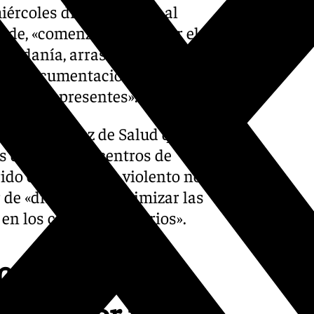
iércoles dicho usuario, al
arde, «comenzó a destrozar el
iudadanía, arrasando las
elo, documentación y otros
ales allí presentes».
rvicio Andaluz de Salud que
s de todos los centros de
ido este episodio violento no
 de «disuadir y minimizar las
en los centros sanitarios».
causados en
Jerez por un