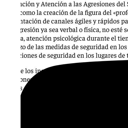
Prevención y Atención a las Agresiones del
(SAS), como la creación de la figura del «prof
implantación de canales ágiles y rápidos pa
una agresión ya sea verbal o física, no est
sufrirla, atención psicológica durante el tie
refuerzo de las medidas de seguridad en los 
condiciones de seguridad en los lugares de 
Otro de los instrumentos del Plan es la com
agresiones a profesionales de centros sanit
puntos de mejora que redunden en una dism
físicos o verbales.
Dicha comisión está presidida por Eva Pajar
participación del interlocutor sanitario, el i