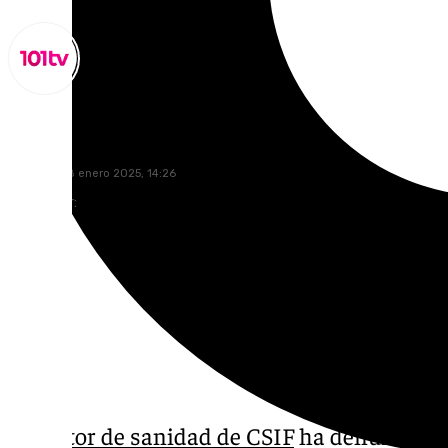
Lynx Devs
miércoles, 8 enero 2025, 14:26
Compartir:
El s
ector de sanidad de CSIF
ha denunciado 