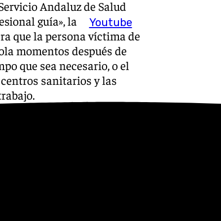
 Servicio Andaluz de Salud
esional guía», la
Youtube
ra que la persona víctima de
é sola momentos después de
mpo que sea necesario, o el
centros sanitarios y las
trabajo.
isión provincial contra las
arios, que pretende encontrar
inución de los ataques
es y cuenta con la
nterlocutor de la Policía