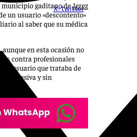
el municipio gaditano de
Jerez
X-twitter
nde un usuario «descontento»
iario al saber que su médica
, aunque en esta ocasión no
ales contra profesionales
 otro usuario que trataba de
o «excesiva y sin