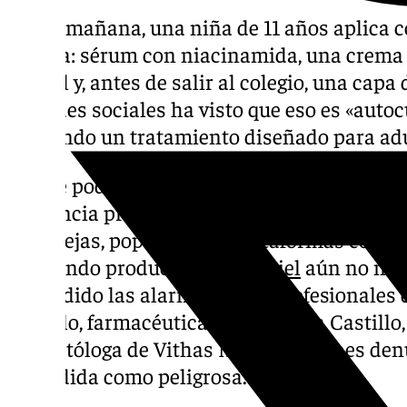
Por la mañana, una niña de 11 años aplica c
belleza: sérum con niacinamida, una crema
retinol y, antes de salir al colegio, una capa
En redes sociales ha visto que eso es «autoc
siguiendo un tratamiento diseñado para adu
Lo que podría parecer una anécdota aislada
tendencia preocupante: menores de edad im
complejas, populares en plataformas como 
utilizando productos que su
piel
aún no nec
encendido las alarmas entre profesionales
Castillo, farmacéutica de Farmacia Castillo
dermatóloga de Vithas Málaga, quienes den
extendida como peligrosa.