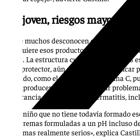
Piel joven, riesgos mayores
Lo que muchos desconocen es que la piel inf
no requiere esos productos, sino que puede
a ellos. La estructura cutánea en menores 
ácido protector, aún en desarrollo. Aplicar
pH ácido, como el retinol o la vitamina C, p
contraproducentes. Puede generar problema
intolerancia, brotes de acné, dermatitis, i
«Si un niño que no tiene todavía formado es
pone cremas formuladas a un pH incluso de 
problemas realmente serios», explica Castil