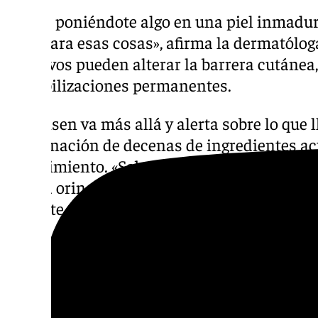
«Estás poniéndote algo en una piel inmadura
lista para esas cosas», afirma la dermatólo
agresivos pueden alterar la barrera cutánea, 
sensibilizaciones permanentes.
Simonsen va más allá y alerta sobre lo que ll
combinación de decenas de ingredientes act
conocimiento. «Sabemos que algunos se abs
o en la orina. Pero no sabemos qué pasa cu
advierte.
A esta sobreexposición química se suma el p
alérgicas. «Se están viendo muchos casos d
te estás poniendo muchas cosas y tu sistem
empezar a reaccionar contra algo de eso. Y y