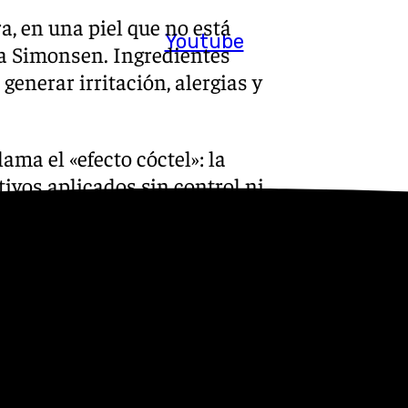
, en una piel que no está
Youtube
ga Simonsen. Ingredientes
generar irritación, alergias y
ama el «efecto cóctel»: la
ivos aplicados sin control ni
orben, se detectan en sangre
ando los mezclas todos»,
eligro de las reacciones
e alergias cutáneas porque tú
a inmune al final puede
a te has vuelto alérgica, no