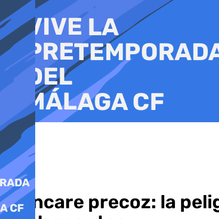
Ir
al
contenido
Skincare precoz: la peli