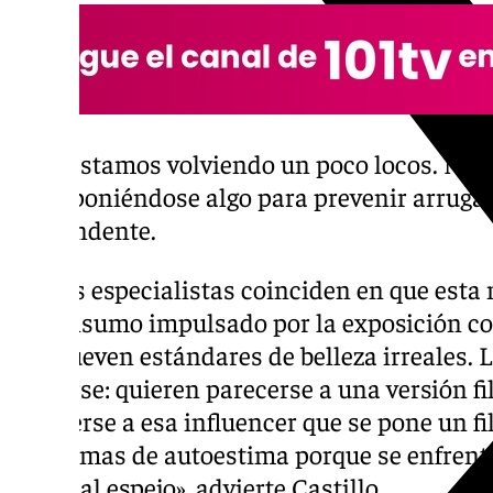
«Nos estamos volviendo un poco locos. Nin
estar poniéndose algo para prevenir arrugas
contundente.
Ambas especialistas coinciden en que esta
de consumo impulsado por la exposición co
promueven estándares de belleza irreales. 
cuidarse: quieren parecerse a una versión f
parecerse a esa influencer que se pone un fil
problemas de autoestima porque se enfrent
frente al espejo», advierte Castillo.