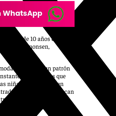
gún niño de 10 años debería
», alerta Simonsen,
 moda responde a un patrón
nstante a contenidos que
Las niñas no solo quieren
iltrada de sí mismas. «Buscan
tro, y eso les crea luego
an a una realidad constante