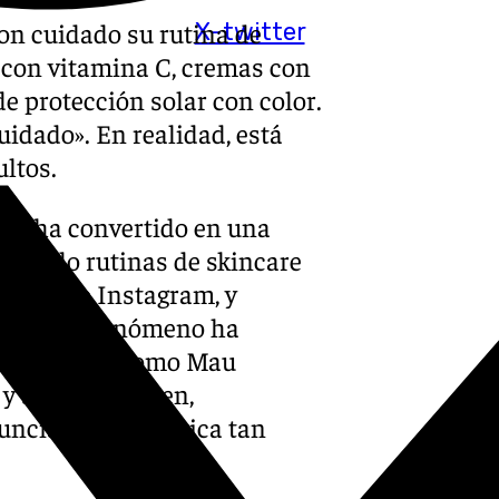
on cuidado su rutina de
X-twitter
 con vitamina C, cremas con
 de protección solar con color.
uidado». En realidad, está
ltos.
 se ha convertido en una
itando rutinas de skincare
TikTok o Instagram, y
esita. El fenómeno ha
 de la salud como Mau
, y Sara Simonsen,
uncian una práctica tan