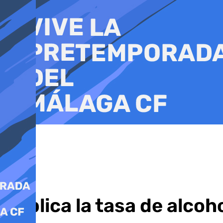
Ir
al
contenido
Triplica la tasa de alco