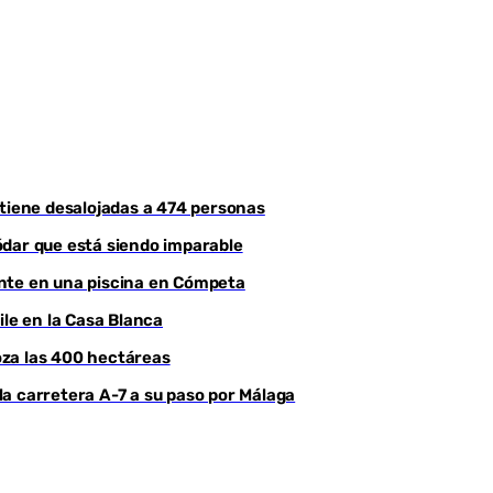
Youtube
ntiene desalojadas a 474 personas
ódar que está siendo imparable
ente en una piscina en Cómpeta
ile en la Casa Blanca
roza las 400 hectáreas
a carretera A-7 a su paso por Málaga