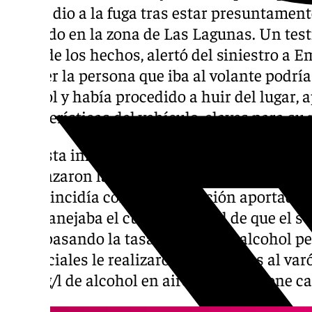
que se dio a la fuga tras estar presuntamen
ocurrido en la zona de Las Lagunas. Un test
lugar de los hechos, alertó del siniestro a 
parecer la persona que iba al volante podría 
alcohol y había procedido a huir del lugar,
características del vehículo, claves para su 
Con esta información, las patrullas de la po
comenzaron las batidas correspondientes ha
que coincidía con la información aportada po
que manejaba el cuerpo policial de que el su
sobrepasando la tasa máxima de alcohol pe
los oficiales le realizaron las pruebas al va
0,4 mg/l de alcohol en aire, lo que supone cas