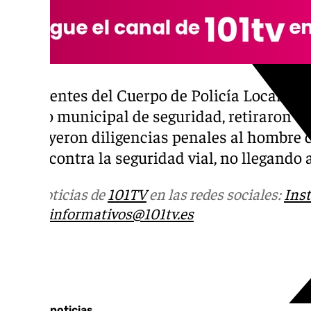
Los agentes del Cuerpo de Policía Local de M
cuerpo municipal de seguridad, retiraron el 
instruyeron diligencias penales al hombre
delito contra la seguridad vial, no llegando 
Más noticias de
101TV
en las redes sociales:
Ins
correo
informativos@101tv.es
Tags:
Últimas noticias