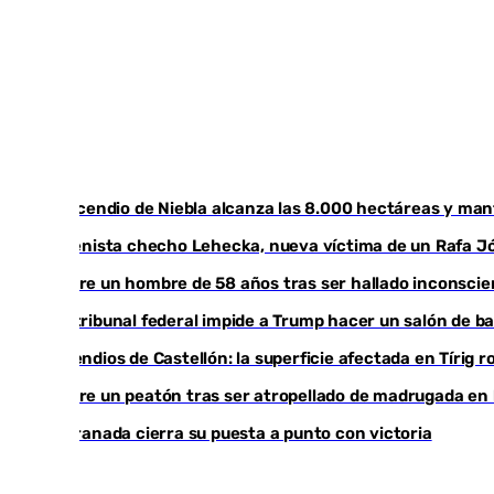
El incendio de Niebla alcanza las 8.000 hectáreas y ma
El tenista checho Lehecka, nueva víctima de un Rafa J
Muere un hombre de 58 años tras ser hallado inconsci
Un tribunal federal impide a Trump hacer un salón de ba
Incendios de Castellón: la superficie afectada en Tírig 
Muere un peatón tras ser atropellado de madrugada en l
El Granada cierra su puesta a punto con victoria