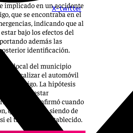
te implicado en un accidente
X-twitter
igo, que se encontraba en el
Emergencias, indicando que al
estar bajo los efectos del
 aportando además las
posterior identificación.
licía local del municipio
sta localizar el automóvil
r el testigo. La hipótesis
jeto podría estar
rmitida, se confirmó cuando
rón, que acabaron siendo de
i el triple de lo establecido.