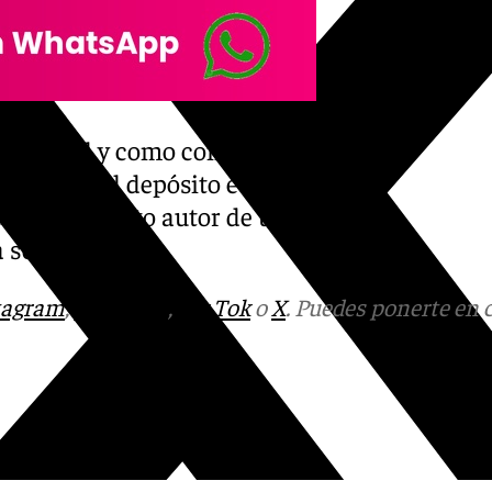
ijas, tal y como confirma el
vehículo al depósito e
 como presunto autor de un
a ser detenido.
tagram
,
Facebook
,
Tik Tok
o
X
. Puedes ponerte en 