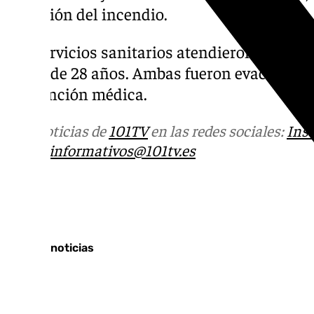
extinción del incendio.
Los servicios sanitarios atendieron a una b
mujer de 28 años. Ambas fueron evacuadas a
su atención médica.
Más noticias de
101TV
en las redes sociales:
Ins
correo
informativos@101tv.es
Tags:
Últimas noticias