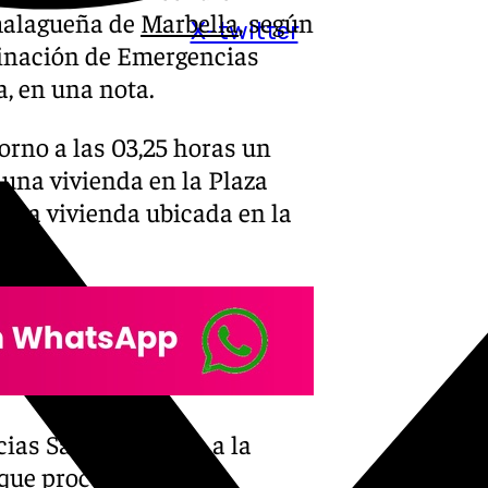
 malagueña de
Marbella
, según
X-twitter
dinación de Emergencias
a, en una nota.
orno a las 03,25 horas un
 una vivienda en la Plaza
 una vivienda ubicada en la
ias Sanitarias 061, a la
 que procedieron a la