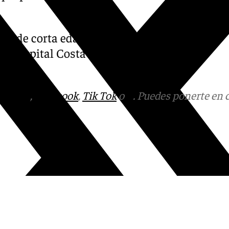
ebé de corta edad y a una
l hospital Costa del Sol para
tagram
,
Facebook
,
Tik Tok
o
X
. Puedes ponerte en 