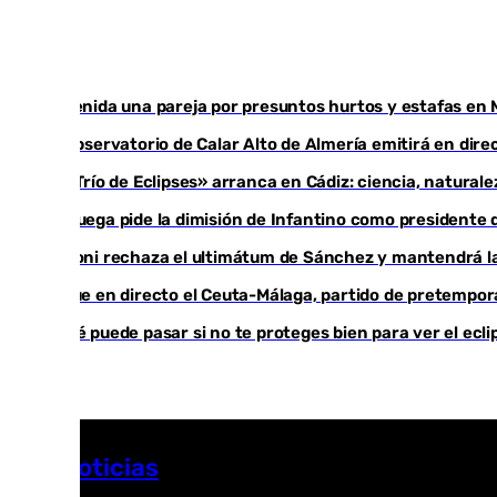
Detenida una pareja por presuntos hurtos y estafas en 
El observatorio de Calar Alto de Almería emitirá en direc
El «Trío de Eclipses» arranca en Cádiz: ciencia, natural
Noruega pide la dimisión de Infantino como presidente d
Meloni rechaza el ultimátum de Sánchez y mantendrá la
Sigue en directo el Ceuta-Málaga, partido de pretempo
¿Qué puede pasar si no te proteges bien para ver el ecl
Más noticias