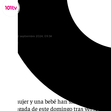
Miguel Alfonso
domingo, 22 septiembre 2024, 09:34
Compartir:
Una mujer y una bebé han sido evacuadas al 
madrugada de este domingo tras verse afec