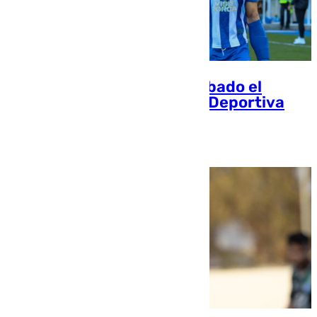
101TV retransmite este sábado el
Atlético Malagueño-Lorca Deportiva
Pedro Jiménez