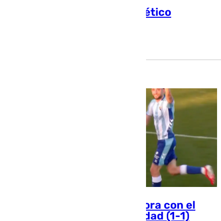
Vuelve a ver el Águilas-Atlético
Malagueño
Pedro Jiménez
Alfonso Rodríguez se doctora con el
Malagueño ante la adversidad (1-1)