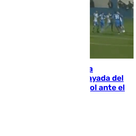
El ‘corro de la patata’, la
surrealista jugada ensayada del
Águilas que acabó en gol ante el
Atlético Malagueño
Ignacio Pérez