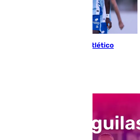
Resumen del Águilas 3-1 Atlético
Malagueño
Jorge Aragón