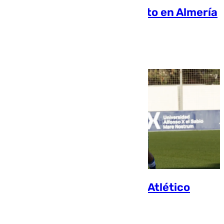
El Malagueño salva un punto en Almería
que sabe a poco (1-1)
Miguel Alfonso
Resumen del Almería B 1-1 Atlético
Malagueño
Jorge Aragón