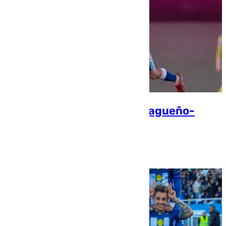
Vuelve a ver el Atlético Malagueño-
Lorca Deportivo
Jorge Aragón