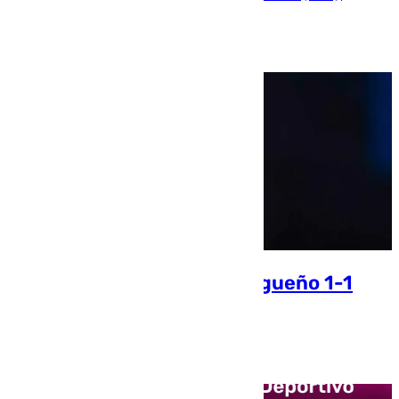
José Luis Sabatel
Resumen del Atlético Malagueño 1-1
Lorca Deportiva
Jorge Aragón