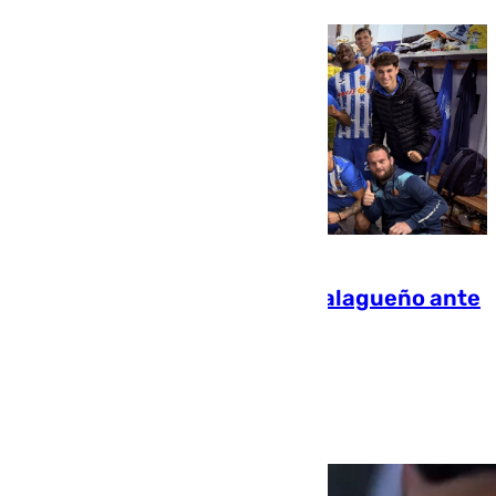
El balón parado condena al Malagueño ante
el líder (3-1)
Jorge Aragón