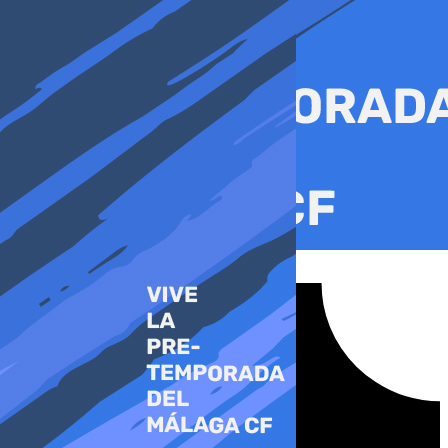
Ir
al
contenido
Tiktok