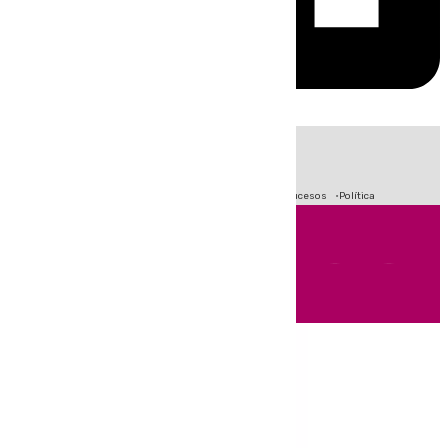
HOY
|
Fútbol
Crisis Migratoria en Ceuta
Primera División
Sucesos
Política
Andalucía