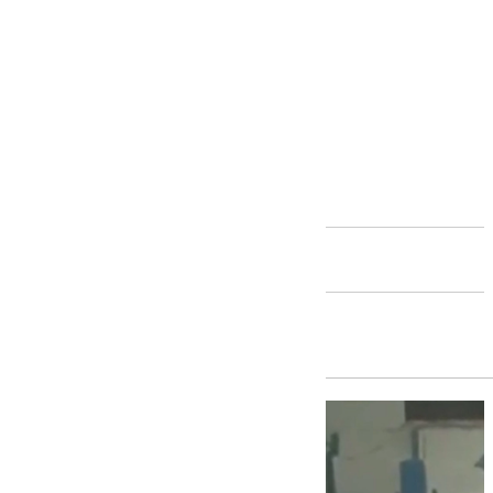
Andalucía
Atlético Malagueño