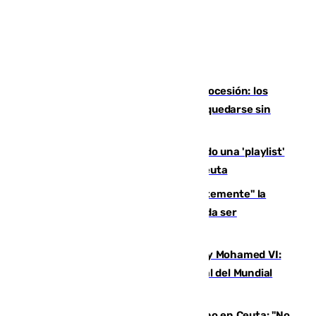
La Virgen de África podrá salir en procesión: los
ceutíes disfrutarán de su Patrona tras quedarse sin
Feria
Pedro Sánchez sorprende publicando una 'playlist'
musical en plena crisis migratoria en Ceuta
Abascal pide "militarizar permanentemente" la
frontera y que la actuación policial pueda ser
"contundente"
El triángulo entre Trump, Infantino y Mohamed VI:
otro gol a España en la pugna por la final del Mundial
2030
Feijóo critica la inacción del Gobierno en Ceuta: "No