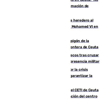
me creo que todos los servicios de información de
España fallaran"
¿Quién es Moulay Hassan, el príncipe heredero al
trono de Marruecos que ya acompaña a Mohamed VI en
los actos?
Sube el número de víctimas en el espigón de la
muerte: 67 migrantes fallecidos en la frontera de Ceuta
Miles de personas regresan a Marruecos tras cruzar
de forma ilegal a Ceuta bajo una fuerte presencia militar
Felipe VI expresa su "indignación" por la crisis
migratoria de Ceuta y pide actuar para garantizar la
seguridad de las ciudades autónomas
La Policía refuerza la seguridad en el CETI de Ceuta
tras momentos de tensión por la saturación del centro