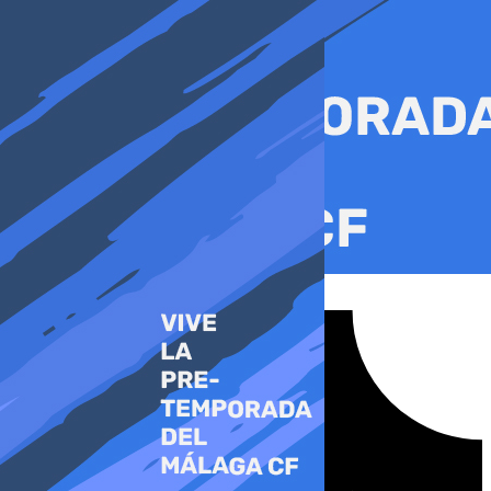
Ir
al
contenido
Tiktok