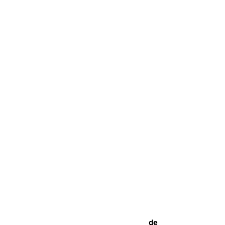
Una ONG malagueña ganará un año de