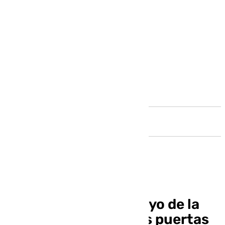
Andalucía
La Biblioteca del Arroyo de la
Miel vuelve a abrir sus puertas