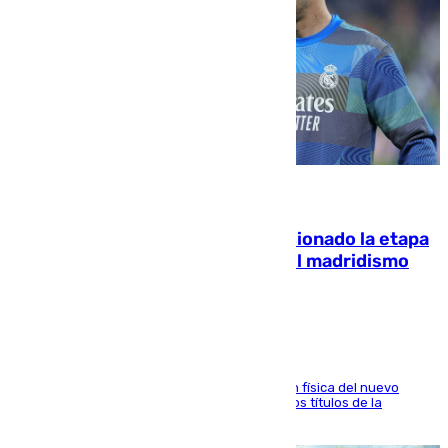
06.08.2026
El malagueño Brahim afronta ilusionado la etapa
con Mourinho y considera que «el madridismo
está contento con mi fútbol»
El atacante malagueño destaca la preparación física del nuevo
cuerpo técnico y fija como meta pelear todos los títulos de la
temporada