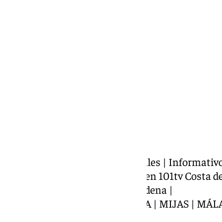
Miguel Alfonso
viernes, 29 noviembre 2024, 18:37
Compartir:
Presentado por J. Mariano Nogales | Informativ
información de la Costa del Sol en 101tv Costa 
https://www.101tv.es/benalmadena |
COSTA DEL SOL | FUENGIROLA | MIJAS | MÁL
INTERNACIONAL |