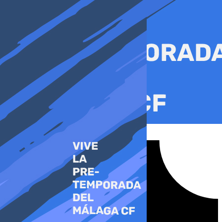
Ir
al
contenido
Tiktok