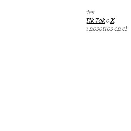
Más noticias de
101TV
en las redes
sociales:
Instagram
,
Facebook
,
Tik Tok
o
X
.
Puedes ponerte en contacto con nosotros en el
correo
informativos@101tv.es
Tags:
101TV Noticias Costa del Sol
Últimas noticias