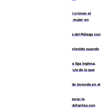
comunicación gratuita con Apecom
Confiesa en un diario ser el autor del crimen el
hombre en prisión por asesinato de una mujer en
Benahavís
Juanpe vuelve a los entrenamientos del Málaga con
el grupo de manera progresiva
Mata a su expareja en Murcia y es detenido cuando
huía hacia Granada
El Boreham Wood, equipo de la quinta liga inglesa,
rechaza una oferta equivalente a un tercio de lo que
vale el club por un jugador
La familia Hernangómez: un legado de leyenda en el
mundo del baloncesto
Nuevo récord de población en Andalucía: la
comunidad supera los 8,7 millones de habitantes con