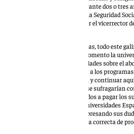
descontada de sus nóminas durante dos o tres añ
patronales correspondientes a la Seguridad Socia
euros, según datos indicados por el vicerrector 
Antonio Morales.
En base a las fuentes consultadas, todo este gal
disparidad de criterios. En su momento la univer
Ciencia, Innovación y Universidades sobre el abo
investigadores que se acogieron a los programas
Zambrano para volver a España y continuar aquí 
consideró que dichas cuantías se sufragarían co
que, en teoría, debían ir destinados a pagar los 
de Rectores y Rectoras de las Universidades Es
consulta escrita al respecto, expresando sus dud
ministerio que ésa era la manera correcta de pro
planteado.