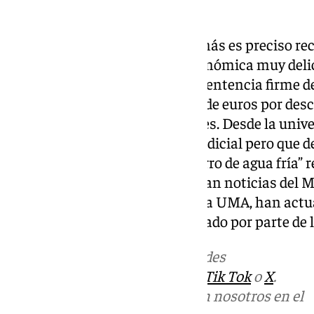
La UMA en crisis
En este contexto en el que además es preciso re
Málaga sufre una situación económica muy delica
euros de su presupuesto, esta sentencia firme d
desembolsar más de un millón de euros por desc
científicos, las cuotas patronales. Desde la univ
van a realizar por imposición judicial pero que 
noticia ha sentado “como un jarro de agua fría”
van a hacer. No obstante, esperan noticias del M
y Universidades, ya que, según la UMA, han actu
problemática que no han generado por parte de l
Más noticias de
101TV
en las redes
sociales:
Instagram
,
Facebook
,
Tik Tok
o
X
.
Puedes ponerte en contacto con nosotros en el