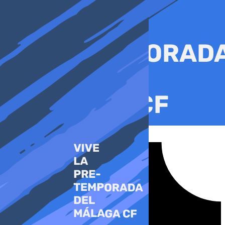
Ir
al
contenido
Tiktok