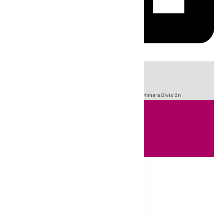
HOY
|
Fútbol
Sucesos
Crisis Migratoria en Ceuta
LaLiga
Primera División
Andalucía