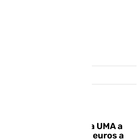
Andalucía
El Supremo obliga a la UMA a
devolver un millón de euros a