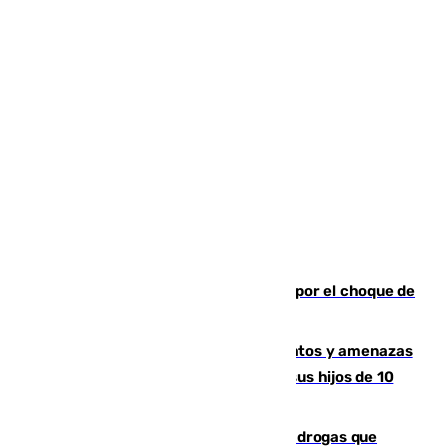
Cortado el Cercanías C-2 de Málaga por el choque de
un tren con una catenaria caída
Detenido en Estepona por malos tratos y amenazas
de muerte a su pareja en presencia de sus hijos de 10
años y 11 meses
Desarticulada una red de tráfico de drogas que