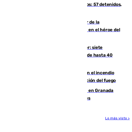
introducía la mercancía desde Marruecos: 57 detenidos,
cuatro de ellos en Andalucía
Ferrán Torres, nombrado embajador de la
Comunidad Valenciana tras convertirse en el héroe del
Mundial
Andalucía sigue asfixiada por el calor: siete
provincias, en alerta por temperaturas de hasta 40
grados
Activado el nivel 2 de emergencia en el incendio
forestal de Niebla por la compleja evolución del fuego
Controlado un incendio de rastrojos en Granada
junto a la autovía y al Callejón de Nogales
Lo más visto >
Más noticias