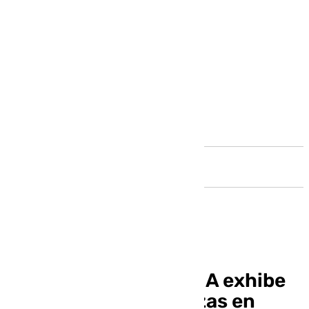
Andalucía
La escudería de la UMA exhibe
sus nuevos monoplazas en