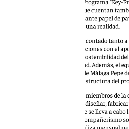
Emprendimiento, mediante el Programa “Key-Proj
Ingenierías Industriales), aunque cuentan tambi
empresas que tienen un importante papel de pat
ayuda, el proyecto no podría ser una realidad.
La escudería MART también ha contado tanto a 
para la asistencia a las competiciones con el apo
Construcción, Conservación y Sostenibilidad del
Infraestructuras y Sostenibilidad. Además, el eq
los docentes de la Universidad de Málaga Pepe de
pilares fundamentales para la estructura del pro
Temporada tras temporada, los miembros de la e
conocimientos adquiridos para diseñar, fabricar
carreras. Además, internamente se lleva a cabo 
la que el trabajo en equipo y el compañerismo so
Externamente, MART Social realiza mensualment