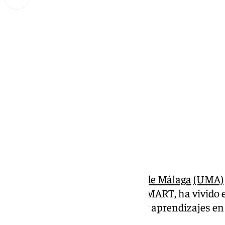
Lynx Devs
lunes, 2 septiembre 2024, 16:35
Compartir:
La escudería de la
Universidad de Málaga
(UMA)
Student’, Málaga Racing Team, MART, ha vivido 
intensa, marcada por desafíos y aprendizajes en
Europa y España.