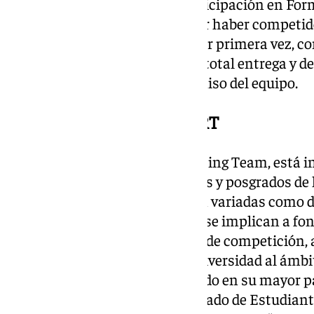
Concluyeron, por tanto, su participación en Fo
sentimiento de satisfacción por haber competid
monoplaza de combustión y, por primera vez, co
doble desafío fue abordado con total entrega y 
más la resiliencia y el compromiso del equipo.
Acerca de la escudería MART
La escudería MART, Málaga Racing Team, está i
estudiantes de más de 20 grados y posgrados de
procedentes de titulaciones tan variadas como d
Comunicación o Finanzas, que se implican a fon
la construcción del monoplaza de competición, a
conceptos aprendidos en la Universidad al ámbit
proyecto se encuentra financiado en su mayor pa
Málaga (a través del Vicerrectorado de Estudian