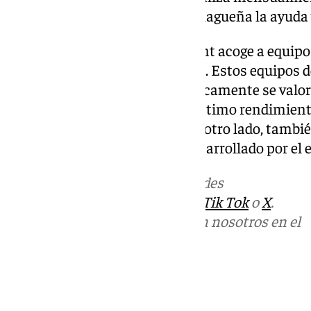
que agradece a la población malagueña la ayuda y
La competición Formula Student acoge a equipos
universidades de todo el mundo. Estos equipos
una normativa en la que no únicamente se valor
sino que se juzga también su óptimo rendimient
utilización de recursos, etc. Por otro lado, tambié
plan de negocio propuesto y desarrollado por el 
Más noticias de
101TV
en las redes
sociales:
Instagram
,
Facebook
,
Tik Tok
o
X
.
Puedes ponerte en contacto con nosotros en el
correo
informativos@101tv.es
Tags:
Últimas noticias