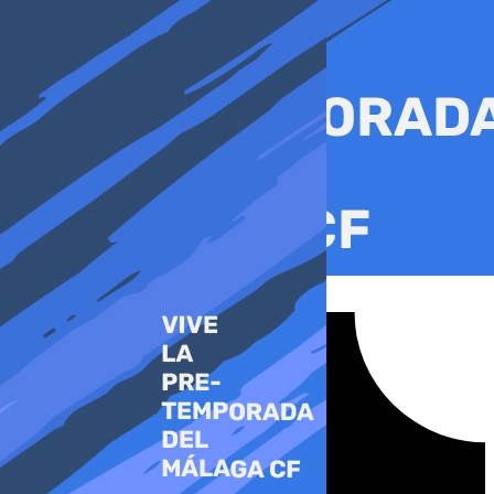
Ir
al
contenido
Tiktok