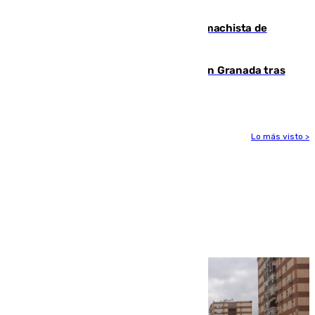
al frente de la FIFA
Pedro Sánchez condena el crimen machista de
Benahavís
Angustioso rescate de una familia en Granada tras
caer su coche por un terraplén
Lo más visto >
Más noticias
Ver más >