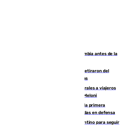
Felipe VI refuerza los lazos con Colombia antes de la
llegada del nuevo presidente
Fernando Calero y Carlos Dotor se retiraron del
encuentro contra el Ceuta con molestias
España restablece controles temporales a viajeros
procedentes de Italia como repuesta a Meloni
El Málaga cae ante el Ceuta y suma la primera
derrota de la pretemporada dejando dudas en defensa
Marruecos, la principal baza de Infantino para seguir