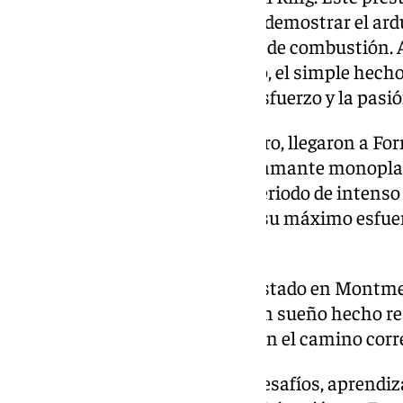
plataforma incomparable para demostrar el ardu
han invertido en su monoplaza de combustión. 
múltiples desafíos en el camino, el simple hecho
victoria, una reafirmación del esfuerzo y la pasi
Con la mirada puesta en el futuro, llegaron a F
motivados que nunca, con su flamante monoplaz
semana en Montmeló fue un periodo de intenso 
cada miembro del equipo puso su máximo esfuerz
objetivo.
La mera experiencia de haber estado en Montmel
su primer coche eléctrico, fue un sueño hecho re
UMA y una señal de que están en el camino corr
Así son las carreras: llenas de desafíos, aprendi