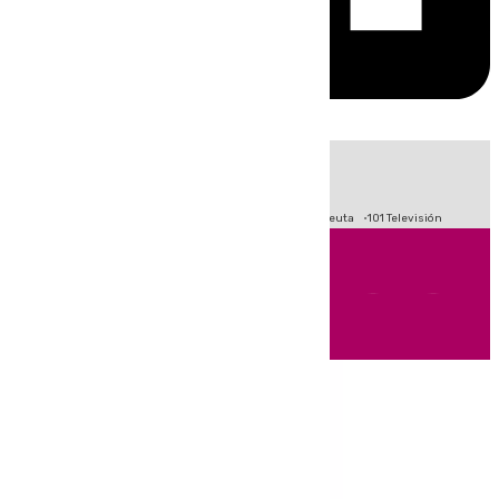
HOY
|
Fútbol
Primera División
LaLiga
Crisis Migratoria en Ceuta
101 Televisión
Andalucía