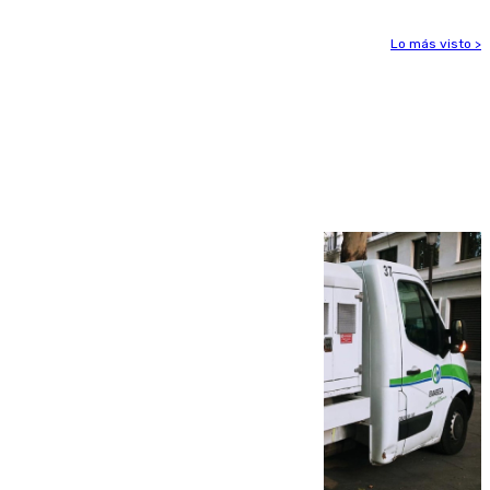
Lo más visto >
Más noticias
Ver más >