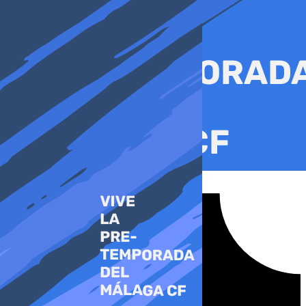
Ir
al
contenido
Tiktok