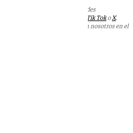
Más noticias de
101TV
en las redes
sociales:
Instagram
,
Facebook
,
Tik Tok
o
X
.
Puedes ponerte en contacto con nosotros en el
correo
informativos@101tv.es
Tags:
Últimas noticias