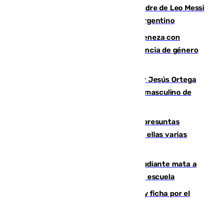
Muere a los 68 años Jorge Messi, padre de Leo Messi
y pieza fundamental en la carrera del argentino
Retiene a su mujer en su casa y ameneza con
quemar la vivienda: nuevo caso de violencia de género
en Málaga
Dos sevillanos de oro: Manuel Cruz y Jesús Ortega
ganan el campeonato del mundo sub19 masculino de
remo
Un juzgado de Ceuta investiga seis presuntas
agresiones sexuales a migrantes, entre ellas varias
menores
Desastre en Tailandia: un joven estudiante mata a
tiros a sus abuelo y a profesores en una escuela
Luca Zidane rompe con el Granada y ficha por el
Leganés