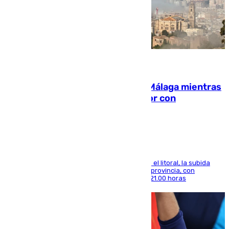
08.08.2026
El taró tiñe de niebla la costa de Málaga mientras
el calor se concentra en el interior con
Antequera en aviso amarillo
Mientras se alivia la sensación de bochorno en el litoral, la subida
térmica se notará sobre todo en el norte de la provincia, con
máximas que rozarán los 38 grados hasta las 21.00 horas