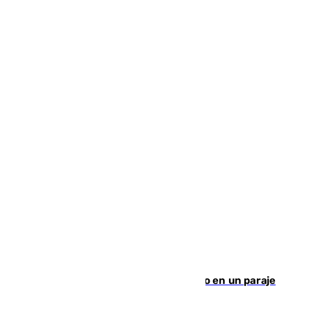
Los Bomberos combaten un incendio en un paraje
de Granada