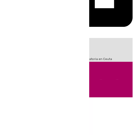
HOY
|
Fútbol
Sucesos
LaLiga
Primera División
Crisis Migratoria en Ceuta
Andalucía