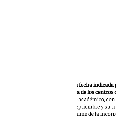
Lynx Devs
martes, 3 septiembre 2024, 12:00
Compartir:
El martes 10 de septiembre es la fecha indicada p
tanto de las clases, en la mayoría de los centros 
(UMA)
.
El cambio del calendario académico, con 
convocatoria de exámenes en septiembre y su tra
provocado el adelanto casi unánime de la incorpo